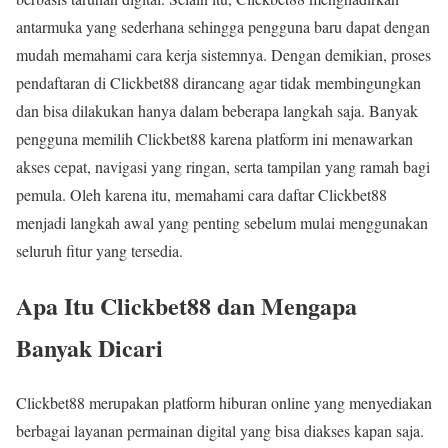
antarmuka yang sederhana sehingga pengguna baru dapat dengan
mudah memahami cara kerja sistemnya. Dengan demikian, proses
pendaftaran di Clickbet88 dirancang agar tidak membingungkan
dan bisa dilakukan hanya dalam beberapa langkah saja. Banyak
pengguna memilih Clickbet88 karena platform ini menawarkan
akses cepat, navigasi yang ringan, serta tampilan yang ramah bagi
pemula. Oleh karena itu, memahami cara daftar Clickbet88
menjadi langkah awal yang penting sebelum mulai menggunakan
seluruh fitur yang tersedia.
Apa Itu Clickbet88 dan Mengapa
Banyak Dicari
Clickbet88 merupakan platform hiburan online yang menyediakan
berbagai layanan permainan digital yang bisa diakses kapan saja.