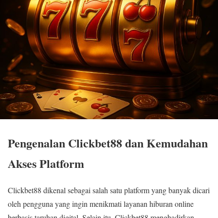
Pengenalan Clickbet88 dan Kemudahan
Akses Platform
Clickbet88 dikenal sebagai salah satu platform yang banyak dicari
oleh pengguna yang ingin menikmati layanan hiburan online
berbasis taruhan digital. Selain itu, Clickbet88 menghadirkan