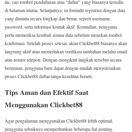
itu, cari tombol pendaftaran atau “daftar” yang biasanya tersedia
di halaman utama. Selanjutnya, isi formulir registrasi dengan data
yang diminta secara lengkap dan benar, seperti username,
password, serta informasi kontak aktif. Kemudian, pengguna
perlu memeriksa kembali semua data sebelum menekan tombol
konfirmasi. Setelah proses selesai, akun Clickbet88 biasanya akan
langsung aktif atau memerlukan verifikasi tambahan melalui email
atau nomor telepon. Dengan mengikuti langkah tersebut secara
berurutan, pengguna baru dapat dengan mudah menyelesaikan
proses Clickbet88 daftar tanpa kesulitan berarti.
Tips Aman dan Efektif Saat
Menggunakan Clickbet88
Agar pengalaman menggunakan Clickbet88 lebih optimal,
pengguna sebaiknya memperhatikan beberapa hal penting.