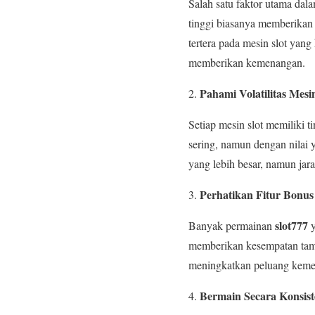
Salah satu faktor utama da
tinggi biasanya memberikan
tertera pada mesin slot ya
memberikan kemenangan.
Pahami Volatilitas Mesin
Setiap mesin slot memiliki 
sering, namun dengan nilai 
yang lebih besar, namun jar
Perhatikan Fitur Bonus
slot777
Banyak permainan
y
memberikan kesempatan tamb
meningkatkan peluang kem
Bermain Secara Konsis