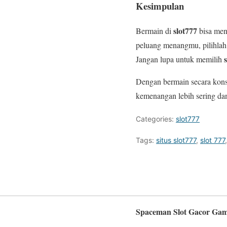
Kesimpulan
slot777
Bermain di
bisa men
peluang menangmu, pilihlah 
Jangan lupa untuk memilih
Dengan bermain secara konsi
kemenangan lebih sering d
Categories:
slot777
Tags:
situs slot777
,
slot 777
Spaceman Slot Gacor Ga