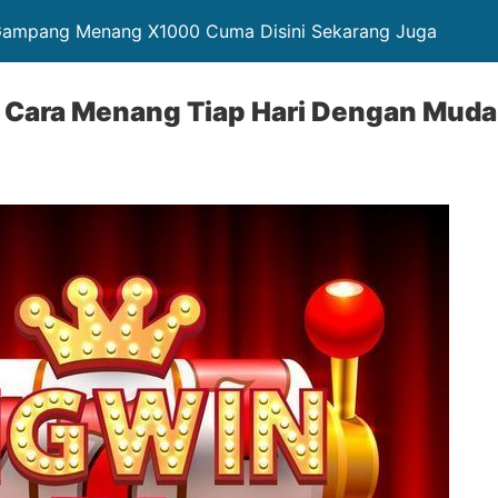
Gampang Menang X1000 Cuma Disini Sekarang Juga
: Cara Menang Tiap Hari Dengan Mud