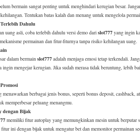
lum bermain sangat penting untuk menghindari kerugian besar. Jangan 
ehilangan. Tentukan batas kalah dan menang untuk mengelola permai
Terlebih Dahulu
slot777
 uang asli, coba terlebih dahulu versi demo dari
yang ingin k
anisme permainan dan fitur-fiturnya tanpa risiko kehilangan uang.
ain
slot777
besar dalam bermain
adalah menjaga emosi tetap terkendali. Jan
na ingin mengejar kerugian. Jika sudah merasa tidak beruntung, lebih ba
 Promosi
 menawarkan berbagai jenis bonus, seperti bonus deposit, cashback, at
tuk memperbesar peluang menangmu.
y dengan Bijak
777
memiliki fitur autoplay yang memungkinkan mesin untuk berputar s
 fitur ini dengan bijak untuk mengatur bet dan memonitor permainan se