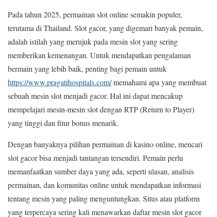
Pada tahun 2025, permainan slot online semakin populer,
terutama di Thailand. Slot gacor, yang digemari banyak pemain,
adalah istilah yang merujuk pada mesin slot yang sering
memberikan kemenangan. Untuk mendapatkan pengalaman
bermain yang lebih baik, penting bagi pemain untuk
https://www.pragatihospitals.com/
memahami apa yang membuat
sebuah mesin slot menjadi gacor. Hal ini dapat mencakup
mempelajari mesin-mesin slot dengan RTP (Return to Player)
yang tinggi dan fitur bonus menarik.
Dengan banyaknya pilihan permainan di kasino online, mencari
slot gacor bisa menjadi tantangan tersendiri. Pemain perlu
memanfaatkan sumber daya yang ada, seperti ulasan, analisis
permainan, dan komunitas online untuk mendapatkan informasi
tentang mesin yang paling menguntungkan. Situs atau platform
yang terpercaya sering kali menawarkan daftar mesin slot gacor