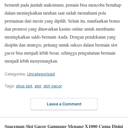
bertaruh pada jumlah maksimum, pemain bisa mencoba bertahap
dalam meningkatkan taruhan saat sudah memahami pola
permainan dari mesin yang dipilih. Selain itu, manfaatkan bonus
dan promosi yang ditawarkan kasino online untuk membantu
meningkatkan saldo bermain Anda. Dengan pendekatan yang
disiplin dan strategis, peluang untuk sukses dalam bermain slot
gacor bisa menjadi lebih besar, sehingga pengalaman bermain
menjadi lebih menyenangkan.
Categories:
Uncategorized
Tags:
situs slot
,
slot
,
slot gacor
Leave a Comment
Spaceman Slot Gacor Gampang Menang X1000 Cuma Disini