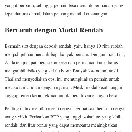
yang diperbarui, sehingga pemain bisa memilih permainan yang
tepat dan maksimal dalam peluang meraih kemenangan.
Bertaruh dengan Modal Rendah
Bermain slot dengan deposit rendah, yaitu hanya 10 ribu rupiah,
menjadi pilihan menarik bagi banyak pemain. Dengan modal ini,
Anda tetap dapat merasakan keseruan permainan tanpa harus
mengambil risiko yang terlalu besar. Banyak kasino online di
Thailand menyediakan opsi ini, memungkinkan pemain untuk
melakukan taruhan dengan nyaman. Meski modal kecil, jangan
anggap remeh kemungkinan untuk meraih kemenangan besar.
Penting untuk memilih mesin dengan cermat saat bertaruh dengan
uang sedikit. Perhatikan RTP yang tinggi, volatilitas yang lebih
rendah, dan fitur bonus yang dapat membantu meningkatkan