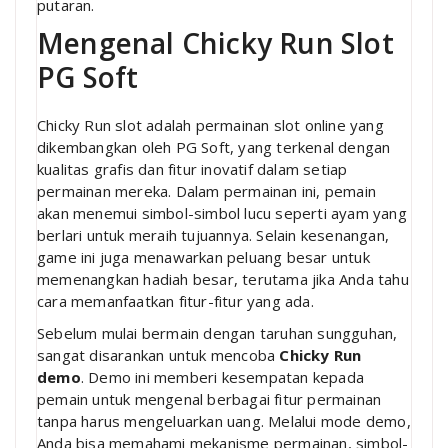
putaran.
Mengenal Chicky Run Slot
PG Soft
Chicky Run slot adalah permainan slot online yang
dikembangkan oleh PG Soft, yang terkenal dengan
kualitas grafis dan fitur inovatif dalam setiap
permainan mereka. Dalam permainan ini, pemain
akan menemui simbol-simbol lucu seperti ayam yang
berlari untuk meraih tujuannya. Selain kesenangan,
game ini juga menawarkan peluang besar untuk
memenangkan hadiah besar, terutama jika Anda tahu
cara memanfaatkan fitur-fitur yang ada.
Sebelum mulai bermain dengan taruhan sungguhan,
sangat disarankan untuk mencoba
Chicky Run
demo
. Demo ini memberi kesempatan kepada
pemain untuk mengenal berbagai fitur permainan
tanpa harus mengeluarkan uang. Melalui mode demo,
Anda bisa memahami mekanisme permainan, simbol-