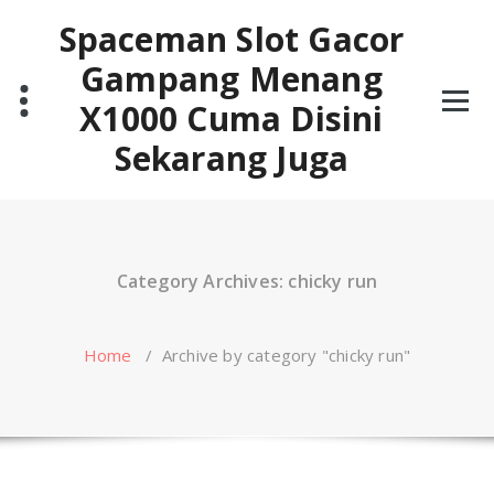
Skip
Spaceman Slot Gacor
to
content
Gampang Menang
X1000 Cuma Disini
Sekarang Juga
Category Archives: chicky run
Home
/
Archive by category "chicky run"