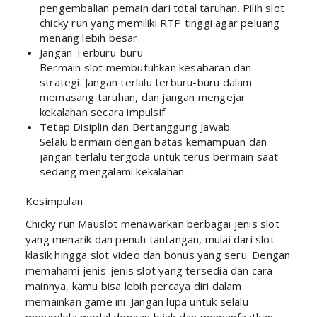
pengembalian pemain dari total taruhan. Pilih slot
chicky run yang memiliki RTP tinggi agar peluang
menang lebih besar.
Jangan Terburu-buru
Bermain slot membutuhkan kesabaran dan
strategi. Jangan terlalu terburu-buru dalam
memasang taruhan, dan jangan mengejar
kekalahan secara impulsif.
Tetap Disiplin dan Bertanggung Jawab
Selalu bermain dengan batas kemampuan dan
jangan terlalu tergoda untuk terus bermain saat
sedang mengalami kekalahan.
Kesimpulan
Chicky run Mauslot menawarkan berbagai jenis slot
yang menarik dan penuh tantangan, mulai dari slot
klasik hingga slot video dan bonus yang seru. Dengan
memahami jenis-jenis slot yang tersedia dan cara
mainnya, kamu bisa lebih percaya diri dalam
memainkan game ini. Jangan lupa untuk selalu
mengelola modal dengan bijak dan memanfaatkan