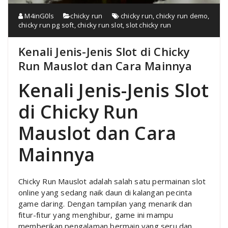
M4inG0ls
chicky run
chicky run
,
chicky run demo
,
chicky run pg soft
,
chicky run slot
,
slot chicky run
Kenali Jenis-Jenis Slot di Chicky
Run Mauslot dan Cara Mainnya
Kenali Jenis-Jenis Slot
di Chicky Run
Mauslot dan Cara
Mainnya
Chicky Run Mauslot adalah salah satu permainan slot
online yang sedang naik daun di kalangan pecinta
game daring. Dengan tampilan yang menarik dan
fitur-fitur yang menghibur, game ini mampu
memberikan pengalaman bermain yang seru dan