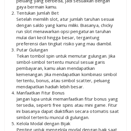
peluang yang berbeda, jadi sesuaikan dengan
gaya bermain kamu.
Tentukan Jumlah Bet
Setelah memilih slot, atur jumlah taruhan sesuai
dengan saldo yang kamu miliki. Biasanya, chicky
run slot menawarkan opsi pengaturan taruhan
mulai dari kecil hingga besar, tergantung
preferensi dan tingkat risiko yang mau diambil.
Putar Gulungan
Tekan tombol spin untuk memutar gulungan. Jika
simbol-simbol tertentu muncul sesuai garis
pembayaran, kamu akan mendapatkan
kemenangan. Jika mendapatkan kombinasi simbol
tertentu, bonus, atau simbol scatter, peluang
mendapatkan hadiah lebih besar.
Manfaatkan Fitur Bonus
Jangan lupa untuk memanfaatkan fitur bonus yang
tersedia, seperti free spins atau mini game. Fitur
ini biasanya dapat diaktifkan secara otomatis saat
simbol tertentu muncul di gulungan.
Kelola Modal dengan Bijak
Penting untuk mengelola modal dengan baik saat