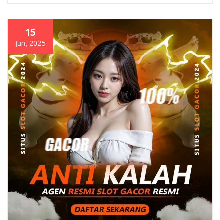
15
Jun, 2025