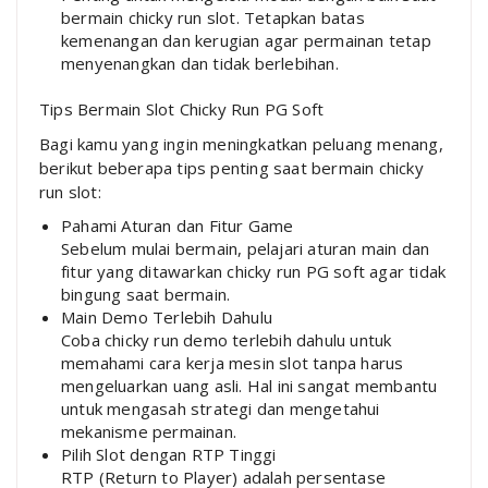
bermain chicky run slot. Tetapkan batas
kemenangan dan kerugian agar permainan tetap
menyenangkan dan tidak berlebihan.
Tips Bermain Slot Chicky Run PG Soft
Bagi kamu yang ingin meningkatkan peluang menang,
berikut beberapa tips penting saat bermain chicky
run slot:
Pahami Aturan dan Fitur Game
Sebelum mulai bermain, pelajari aturan main dan
fitur yang ditawarkan chicky run PG soft agar tidak
bingung saat bermain.
Main Demo Terlebih Dahulu
Coba chicky run demo terlebih dahulu untuk
memahami cara kerja mesin slot tanpa harus
mengeluarkan uang asli. Hal ini sangat membantu
untuk mengasah strategi dan mengetahui
mekanisme permainan.
Pilih Slot dengan RTP Tinggi
RTP (Return to Player) adalah persentase