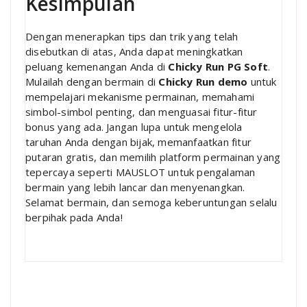
Kesimpulan
Dengan menerapkan tips dan trik yang telah
disebutkan di atas, Anda dapat meningkatkan
peluang kemenangan Anda di
Chicky Run PG Soft
.
Mulailah dengan bermain di
Chicky Run demo
untuk
mempelajari mekanisme permainan, memahami
simbol-simbol penting, dan menguasai fitur-fitur
bonus yang ada. Jangan lupa untuk mengelola
taruhan Anda dengan bijak, memanfaatkan fitur
putaran gratis, dan memilih platform permainan yang
tepercaya seperti MAUSLOT untuk pengalaman
bermain yang lebih lancar dan menyenangkan.
Selamat bermain, dan semoga keberuntungan selalu
berpihak pada Anda!