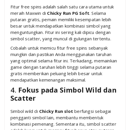
Fitur free spins adalah salah satu cara utama untuk
meraih Maxwin di
Chicky Run PG Soft
. Selama
putaran gratis, pemain memiliki kesempatan lebih
besar untuk mendapatkan kombinasi simbol yang
menguntungkan. Fitur ini sering kali dipicu dengan
simbol scatter, yang muncul di gulungan tertentu.
Cobalah untuk memicu fitur free spins sebanyak
mungkin dan pastikan Anda menggunakan taruhan
yang optimal selama fitur ini. Terkadang, memainkan
game dengan taruhan lebih tinggi selama putaran
gratis memberikan peluang lebih besar untuk
mendapatkan kemenangan maksimal.
4.
Fokus pada Simbol Wild dan
Scatter
Simbol wild di
Chicky Run slot
berfungsi sebagai
pengganti simbol lain, membantu membentuk
kombinasi pemenang. Sementara itu, simbol scatter