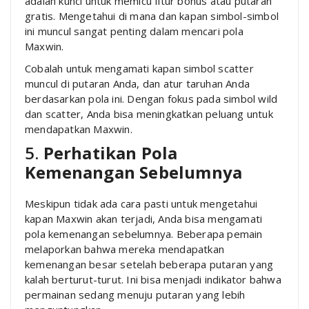
adalah kunci untuk memicu fitur bonus atau putaran
gratis. Mengetahui di mana dan kapan simbol-simbol
ini muncul sangat penting dalam mencari pola
Maxwin.
Cobalah untuk mengamati kapan simbol scatter
muncul di putaran Anda, dan atur taruhan Anda
berdasarkan pola ini. Dengan fokus pada simbol wild
dan scatter, Anda bisa meningkatkan peluang untuk
mendapatkan Maxwin.
5.
Perhatikan Pola
Kemenangan Sebelumnya
Meskipun tidak ada cara pasti untuk mengetahui
kapan Maxwin akan terjadi, Anda bisa mengamati
pola kemenangan sebelumnya. Beberapa pemain
melaporkan bahwa mereka mendapatkan
kemenangan besar setelah beberapa putaran yang
kalah berturut-turut. Ini bisa menjadi indikator bahwa
permainan sedang menuju putaran yang lebih