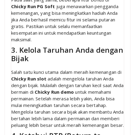
Chicky Run PG Soft
juga menawarkan pengganda
kemenangan, yang bisa meningkatkan hadiah Anda
jika Anda berhasil memicu fitur ini selama putaran
gratis. Pastikan untuk selalu memanfaatkan
kesempatan ini untuk mendapatkan keuntungan
maksimal.
3. Kelola Taruhan Anda dengan
Bijak
Salah satu kunci utama dalam meraih kemenangan di
Chicky Run slot
adalah mengelola taruhan Anda
dengan bijak. Mulailah dengan taruhan kecil saat Anda
bermain di
Chicky Run demo
untuk memahami
permainan. Setelah merasa lebih yakin, Anda bisa
mulai meningkatkan taruhan secara bertahap.
Mengelola taruhan secara bijak akan membantu Anda
bertahan lebih lama dalam permainan dan memberi
peluang lebih besar untuk meraih kemenangan besar.