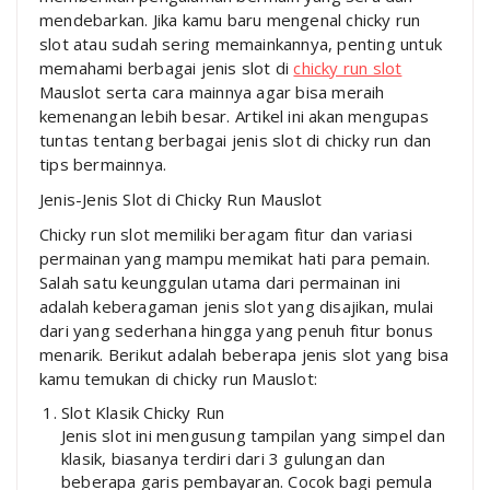
mendebarkan. Jika kamu baru mengenal chicky run
slot atau sudah sering memainkannya, penting untuk
memahami berbagai jenis slot di
chicky run slot
Mauslot serta cara mainnya agar bisa meraih
kemenangan lebih besar. Artikel ini akan mengupas
tuntas tentang berbagai jenis slot di chicky run dan
tips bermainnya.
Jenis-Jenis Slot di Chicky Run Mauslot
Chicky run slot memiliki beragam fitur dan variasi
permainan yang mampu memikat hati para pemain.
Salah satu keunggulan utama dari permainan ini
adalah keberagaman jenis slot yang disajikan, mulai
dari yang sederhana hingga yang penuh fitur bonus
menarik. Berikut adalah beberapa jenis slot yang bisa
kamu temukan di chicky run Mauslot:
Slot Klasik Chicky Run
Jenis slot ini mengusung tampilan yang simpel dan
klasik, biasanya terdiri dari 3 gulungan dan
beberapa garis pembayaran. Cocok bagi pemula