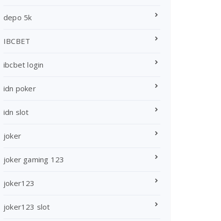
depo 5k
IBCBET
ibcbet login
idn poker
idn slot
joker
joker gaming 123
joker123
joker123 slot