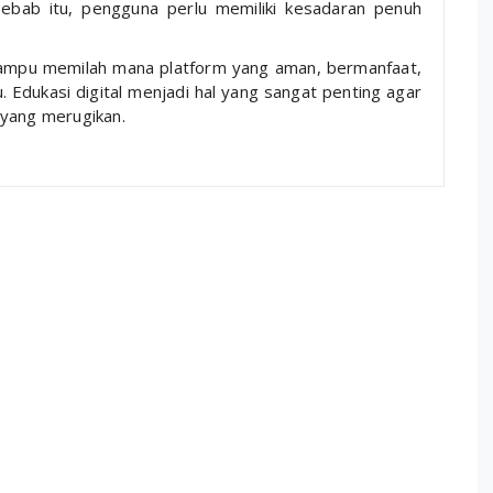
sebab itu, pengguna perlu memiliki kesadaran penuh
mampu memilah mana platform yang aman, bermanfaat,
 Edukasi digital menjadi hal yang sangat penting agar
 yang merugikan.