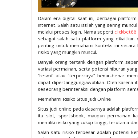
Dalam era digital saat ini, berbagai platfor
internet. Salah satu istilah yang sering munc
melalui proses login. Nama seperti
clickbet88
sebagai salah satu platform yang dikaitkan
penting untuk memahami konteks ini secara le
risiko yang mungkin muncul.
Banyak orang tertarik dengan platform sepe
variasi permainan, serta potensi hiburan yang
“resmi” atau “terpercaya” benar-benar memi
dapat dipertanggungjawabkan. Oleh karena i
seseorang berinteraksi dengan platform sema
Memahami Risiko Situs Judi Online
Situs judi online pada dasarnya adalah platf
itu slot, sportsbook, maupun permainan kasi
memiliki risiko yang cukup tinggi, terutama dar
Salah satu risiko terbesar adalah potensi k