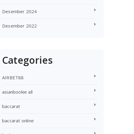
Desember 2024
Desember 2022
Categories
AIRBET88
asianbookie all
baccarat
baccarat online