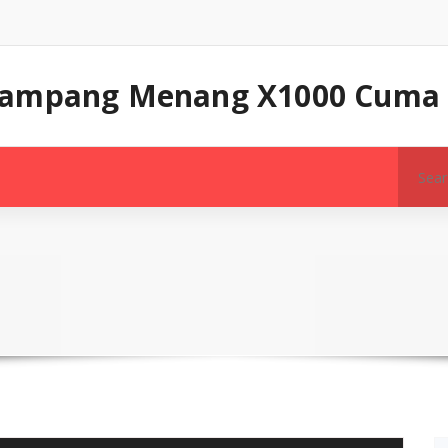
Gampang Menang X1000 Cuma D
Search
for: