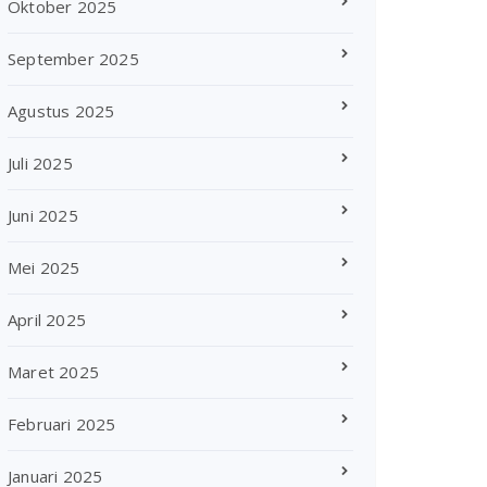
Oktober 2025
September 2025
Agustus 2025
Juli 2025
Juni 2025
Mei 2025
April 2025
Maret 2025
Februari 2025
Januari 2025