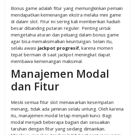
Bonus game adalah fitur yang memungkinkan pemain
mendapatkan kemenangan ekstra melalui mini game
di dalam slot. Fitur ini sering kali memberikan hadiah
besar dibanding putaran reguler. Penting untuk
mengetahui aturan dan peluang dalam bonus game
agar bisa memaksimalkan keuntungan. Selain itu,
selalu awasi
jackpot progresif
, karena momen
tepat bermain di saat jackpot meningkat dapat
membawa kemenangan maksimal.
Manajemen Modal
dan Fitur
Meski semua fitur slot menawarkan kesempatan
menang, tidak ada jaminan selalu untung. Oleh karena
itu, manajemen modal tetap menjadi kunci. Bagi
modal menjadi beberapa bagian dan sesuaikan
taruhan dengan fitur yang sedang dimainkan.