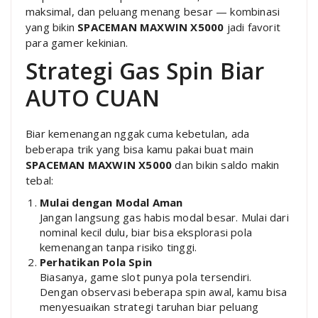
maksimal, dan peluang menang besar — kombinasi
yang bikin
SPACEMAN MAXWIN X5000
jadi favorit
para gamer kekinian.
Strategi Gas Spin Biar
AUTO CUAN
Biar kemenangan nggak cuma kebetulan, ada
beberapa trik yang bisa kamu pakai buat main
SPACEMAN MAXWIN X5000
dan bikin saldo makin
tebal:
Mulai dengan Modal Aman
Jangan langsung gas habis modal besar. Mulai dari
nominal kecil dulu, biar bisa eksplorasi pola
kemenangan tanpa risiko tinggi.
Perhatikan Pola Spin
Biasanya, game slot punya pola tersendiri.
Dengan observasi beberapa spin awal, kamu bisa
menyesuaikan strategi taruhan biar peluang