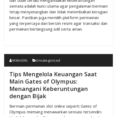
dan tidak terlalu mengandalkan keberuntungan
semata adalah kunci utama agar pengalaman bermain
tetap menyenangkan dan tidak menimbulkan kerugian
besar. Pastikan juga memilih platform permainan
yang terpercaya dan berizin resmi agar transaksi dan
permainan berlangsung adil serta aman.
M4inG0ls
Uncategorized
Tips Mengelola Keuangan Saat
Main Gates of Olympus:
Menangani Keberuntungan
dengan Bijak
Bermain permainan slot online seperti Gates of
Olympus memang menawarkan sensasi tersendiri.