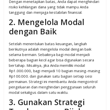
Dengan menetapkan batas, Anda dapat menghindari
risiko kehilangan dana yang tidak mampu Anda
tanggung dan menjaga kestabilan finansial.
2. Mengelola Modal
dengan Baik
Setelah menentukan batas keuangan, langkah
berikutnya adalah mengelola modal dengan baik
selama bermain. Sebaiknya bagi modal menjadi
beberapa bagian kecil agar bisa digunakan secara
bertahap. Misalnya, jika Anda memiliki modal
Rp1.000.000, bagi menjadi 10 bagian masing-masing
Rp100.000. dan gunakan satu bagian setiap sesi
permainan. Strategi ini membantu Anda mengontrol
pengeluaran dan menghindari penggunaan seluruh
modal sekaligus dalam satu waktu.
3. Gunakan Strategi