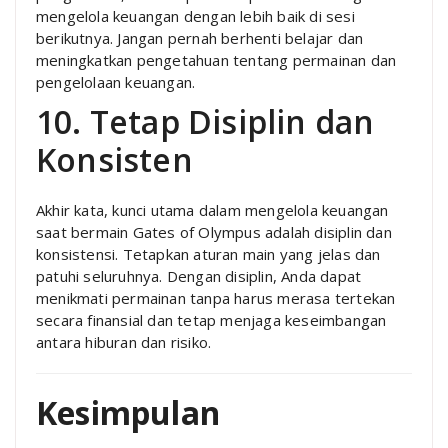
mengelola keuangan dengan lebih baik di sesi
berikutnya. Jangan pernah berhenti belajar dan
meningkatkan pengetahuan tentang permainan dan
pengelolaan keuangan.
10. Tetap Disiplin dan
Konsisten
Akhir kata, kunci utama dalam mengelola keuangan
saat bermain Gates of Olympus adalah disiplin dan
konsistensi. Tetapkan aturan main yang jelas dan
patuhi seluruhnya. Dengan disiplin, Anda dapat
menikmati permainan tanpa harus merasa tertekan
secara finansial dan tetap menjaga keseimbangan
antara hiburan dan risiko.
Kesimpulan