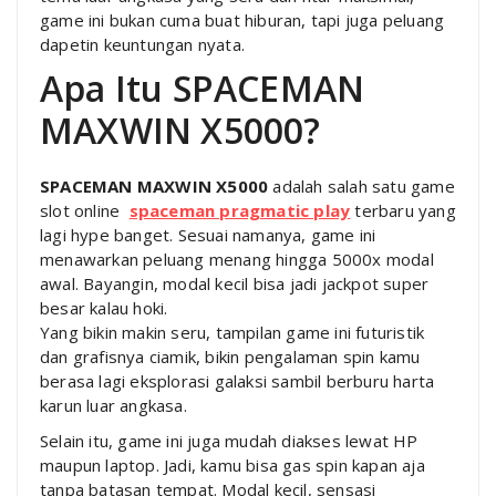
game ini bukan cuma buat hiburan, tapi juga peluang
dapetin keuntungan nyata.
Apa Itu SPACEMAN
MAXWIN X5000?
SPACEMAN MAXWIN X5000
adalah salah satu game
slot online
spaceman pragmatic play
terbaru yang
lagi hype banget. Sesuai namanya, game ini
menawarkan peluang menang hingga 5000x modal
awal. Bayangin, modal kecil bisa jadi jackpot super
besar kalau hoki.
Yang bikin makin seru, tampilan game ini futuristik
dan grafisnya ciamik, bikin pengalaman spin kamu
berasa lagi eksplorasi galaksi sambil berburu harta
karun luar angkasa.
Selain itu, game ini juga mudah diakses lewat HP
maupun laptop. Jadi, kamu bisa gas spin kapan aja
tanpa batasan tempat. Modal kecil, sensasi