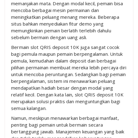
memanjakan mata. Dengan modal kecil, pemain bisa
mencoba berbagai mesin permainan dan
meningkatkan peluang menang mereka. Beberapa
situs bahkan menyediakan fitur demo yang
memungkinkan pemain berlatih terlebih dahulu
sebelum bermain dengan uang asli.
Bermain slot QRIS deposit 10K juga sangat cocok
bagi pemula maupun pemain berpengalaman. Untuk
pemula, kemudahan dalam deposit dan berbagai
pilihan permainan membuat mereka lebih percaya diri
untuk mencoba peruntungan. Sedangkan bagi pemain
berpengalaman, sistem ini menawarkan peluang
mendapatkan hadiah besar dengan modal yang
relatif kecil. Dengan kata lain, slot QRIS deposit 10K
merupakan solusi praktis dan menguntungkan bagi
semua kalangan.
Namun, meskipun menawarkan berbagai manfaat,
penting bagi pemain untuk bermain secara
bertanggung jawab. Manajemen keuangan yang baik