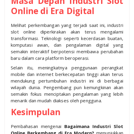
Masa Depan Industri Slot
Online di Era Digital
Melihat perkembangan yang terjadi saat ini, industri
slot online diperkirakan akan terus mengalami
transformasi. Teknologi seperti kecerdasan buatan,
komputasi awan, dan pengalaman digital yang
semakin interaktif berpotensi membawa perubahan
baru dalam cara platform beroperasi.
Selain itu, meningkatnya penggunaan perangkat
mobile dan internet berkecepatan tinggi akan terus
mendukung pertumbuhan industri ini di berbagai
wilayah dunia. Pengembang pun kemungkinan akan
semakin fokus menciptakan pengalaman yang lebih
menarik dan mudah diakses oleh pengguna.
Kesimpulan
Pembahasan mengenai
Bagaimana Industri Slot
Online Berkembang di Era Modern?
menunjukkan