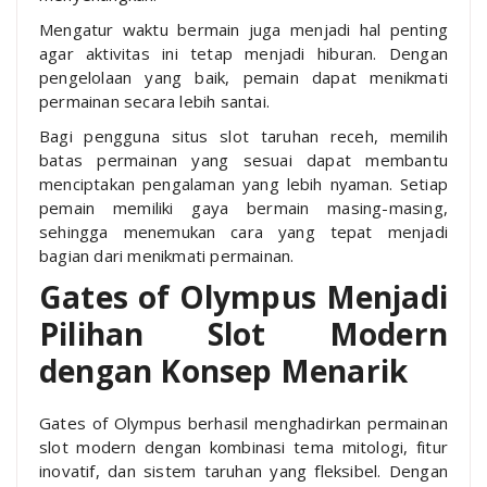
Mengatur waktu bermain juga menjadi hal penting
agar aktivitas ini tetap menjadi hiburan. Dengan
pengelolaan yang baik, pemain dapat menikmati
permainan secara lebih santai.
Bagi pengguna situs slot taruhan receh, memilih
batas permainan yang sesuai dapat membantu
menciptakan pengalaman yang lebih nyaman. Setiap
pemain memiliki gaya bermain masing-masing,
sehingga menemukan cara yang tepat menjadi
bagian dari menikmati permainan.
Gates of Olympus Menjadi
Pilihan Slot Modern
dengan Konsep Menarik
Gates of Olympus berhasil menghadirkan permainan
slot modern dengan kombinasi tema mitologi, fitur
inovatif, dan sistem taruhan yang fleksibel. Dengan