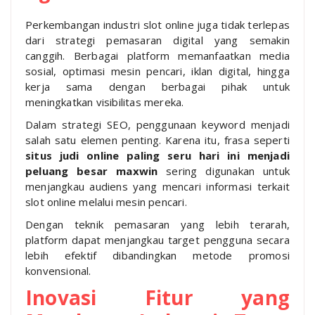
Perkembangan industri slot online juga tidak terlepas
dari strategi pemasaran digital yang semakin
canggih. Berbagai platform memanfaatkan media
sosial, optimasi mesin pencari, iklan digital, hingga
kerja sama dengan berbagai pihak untuk
meningkatkan visibilitas mereka.
Dalam strategi SEO, penggunaan keyword menjadi
salah satu elemen penting. Karena itu, frasa seperti
situs judi online paling seru hari ini menjadi
peluang besar maxwin
sering digunakan untuk
menjangkau audiens yang mencari informasi terkait
slot online melalui mesin pencari.
Dengan teknik pemasaran yang lebih terarah,
platform dapat menjangkau target pengguna secara
lebih efektif dibandingkan metode promosi
konvensional.
Inovasi Fitur yang