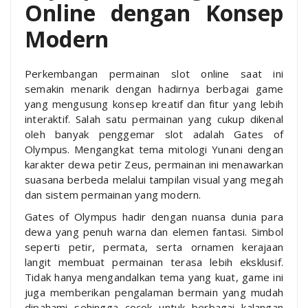
Online dengan Konsep
Modern
Perkembangan permainan slot online saat ini
semakin menarik dengan hadirnya berbagai game
yang mengusung konsep kreatif dan fitur yang lebih
interaktif. Salah satu permainan yang cukup dikenal
oleh banyak penggemar slot adalah Gates of
Olympus. Mengangkat tema mitologi Yunani dengan
karakter dewa petir Zeus, permainan ini menawarkan
suasana berbeda melalui tampilan visual yang megah
dan sistem permainan yang modern.
Gates of Olympus hadir dengan nuansa dunia para
dewa yang penuh warna dan elemen fantasi. Simbol
seperti petir, permata, serta ornamen kerajaan
langit membuat permainan terasa lebih eksklusif.
Tidak hanya mengandalkan tema yang kuat, game ini
juga memberikan pengalaman bermain yang mudah
dipahami sehingga cocok untuk berbagai kalangan