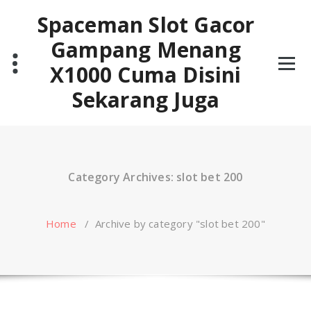
Skip
Spaceman Slot Gacor
to
content
Gampang Menang
X1000 Cuma Disini
Sekarang Juga
Category Archives: slot bet 200
Home
/
Archive by category "slot bet 200"