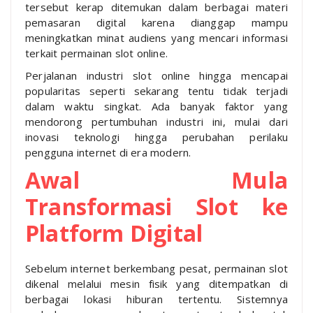
tersebut kerap ditemukan dalam berbagai materi
pemasaran digital karena dianggap mampu
meningkatkan minat audiens yang mencari informasi
terkait permainan slot online.
Perjalanan industri slot online hingga mencapai
popularitas seperti sekarang tentu tidak terjadi
dalam waktu singkat. Ada banyak faktor yang
mendorong pertumbuhan industri ini, mulai dari
inovasi teknologi hingga perubahan perilaku
pengguna internet di era modern.
Awal Mula
Transformasi Slot ke
Platform Digital
Sebelum internet berkembang pesat, permainan slot
dikenal melalui mesin fisik yang ditempatkan di
berbagai lokasi hiburan tertentu. Sistemnya