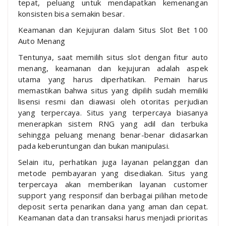
tepat, peluang untuk mendapatkan kemenangan
konsisten bisa semakin besar.
Keamanan dan Kejujuran dalam Situs Slot Bet 100
Auto Menang
Tentunya, saat memilih situs slot dengan fitur auto
menang, keamanan dan kejujuran adalah aspek
utama yang harus diperhatikan. Pemain harus
memastikan bahwa situs yang dipilih sudah memiliki
lisensi resmi dan diawasi oleh otoritas perjudian
yang terpercaya. Situs yang terpercaya biasanya
menerapkan sistem RNG yang adil dan terbuka
sehingga peluang menang benar-benar didasarkan
pada keberuntungan dan bukan manipulasi.
Selain itu, perhatikan juga layanan pelanggan dan
metode pembayaran yang disediakan. Situs yang
terpercaya akan memberikan layanan customer
support yang responsif dan berbagai pilihan metode
deposit serta penarikan dana yang aman dan cepat.
Keamanan data dan transaksi harus menjadi prioritas