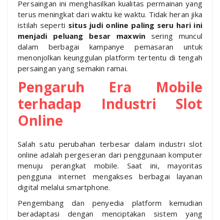
Persaingan ini menghasilkan kualitas permainan yang
terus meningkat dari waktu ke waktu. Tidak heran jika
istilah seperti
situs judi online paling seru hari ini
menjadi peluang besar maxwin
sering muncul
dalam berbagai kampanye pemasaran untuk
menonjolkan keunggulan platform tertentu di tengah
persaingan yang semakin ramai.
Pengaruh Era Mobile
terhadap Industri Slot
Online
Salah satu perubahan terbesar dalam industri slot
online adalah pergeseran dari penggunaan komputer
menuju perangkat mobile. Saat ini, mayoritas
pengguna internet mengakses berbagai layanan
digital melalui smartphone.
Pengembang dan penyedia platform kemudian
beradaptasi dengan menciptakan sistem yang