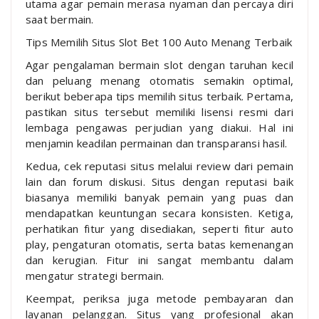
utama agar pemain merasa nyaman dan percaya diri
saat bermain.
Tips Memilih Situs Slot Bet 100 Auto Menang Terbaik
Agar pengalaman bermain slot dengan taruhan kecil
dan peluang menang otomatis semakin optimal,
berikut beberapa tips memilih situs terbaik. Pertama,
pastikan situs tersebut memiliki lisensi resmi dari
lembaga pengawas perjudian yang diakui. Hal ini
menjamin keadilan permainan dan transparansi hasil.
Kedua, cek reputasi situs melalui review dari pemain
lain dan forum diskusi. Situs dengan reputasi baik
biasanya memiliki banyak pemain yang puas dan
mendapatkan keuntungan secara konsisten. Ketiga,
perhatikan fitur yang disediakan, seperti fitur auto
play, pengaturan otomatis, serta batas kemenangan
dan kerugian. Fitur ini sangat membantu dalam
mengatur strategi bermain.
Keempat, periksa juga metode pembayaran dan
layanan pelanggan. Situs yang profesional akan