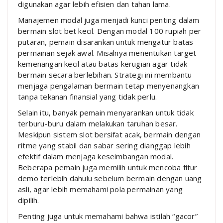
digunakan agar lebih efisien dan tahan lama.
Manajemen modal juga menjadi kunci penting dalam
bermain slot bet kecil. Dengan modal 100 rupiah per
putaran, pemain disarankan untuk mengatur batas
permainan sejak awal. Misalnya menentukan target
kemenangan kecil atau batas kerugian agar tidak
bermain secara berlebihan. Strategi ini membantu
menjaga pengalaman bermain tetap menyenangkan
tanpa tekanan finansial yang tidak perlu.
Selain itu, banyak pemain menyarankan untuk tidak
terburu-buru dalam melakukan taruhan besar.
Meskipun sistem slot bersifat acak, bermain dengan
ritme yang stabil dan sabar sering dianggap lebih
efektif dalam menjaga keseimbangan modal.
Beberapa pemain juga memilih untuk mencoba fitur
demo terlebih dahulu sebelum bermain dengan uang
asli, agar lebih memahami pola permainan yang
dipilih.
Penting juga untuk memahami bahwa istilah “gacor”