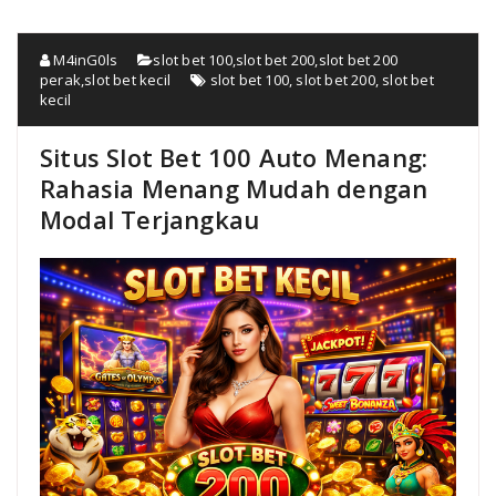
M4inG0ls
slot bet 100
,
slot bet 200
,
slot bet 200
perak
,
slot bet kecil
slot bet 100
,
slot bet 200
,
slot bet
kecil
Situs Slot Bet 100 Auto Menang:
Rahasia Menang Mudah dengan
Modal Terjangkau