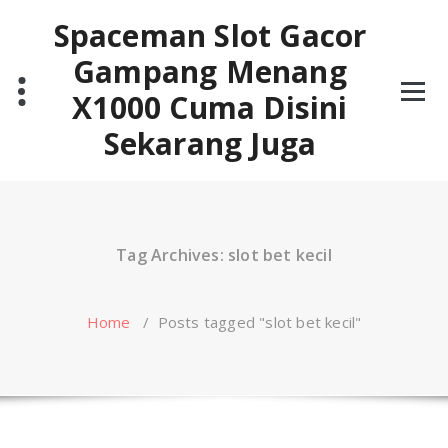
Skip
Spaceman Slot Gacor
to
content
Gampang Menang
X1000 Cuma Disini
Sekarang Juga
Tag Archives: slot bet kecil
Home
/
Posts tagged "slot bet kecil"