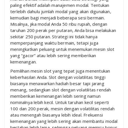
paling efektif adalah manajemen modal. Tentukan
terlebih dahulu jumlah modal yang akan digunakan,
kemudian bagi menjadi beberapa sesi bermain.
Misalnya, jika modal Anda 50 ribu rupiah, dengan
taruhan 200 perak per putaran, Anda bisa melakukan
sekitar 250 putaran. Strategi ini tidak hanya
memperpanjang waktu bermain, tetapi juga
meningkatkan peluang untuk menemukan mesin slot
yang “gacor” atau lebih sering memberikan
kemenangan.
Pemilihan mesin slot yang tepat juga menentukan
keberhasilan Anda. Slot dengan volatilitas tinggi
biasanya menawarkan hadiah besar tapi jarang
menang, sedangkan slot dengan volatilitas rendah
memberikan kemenangan lebih sering namun
nominalnya lebih kecil. Untuk taruhan kecil seperti
100 dan 200 perak, mesin dengan volatilitas rendah
atau menengah biasanya lebih ideal. Frekuensi
kemenangan yang lebih sering akan membantu modal
bertahan lebih lama, sehingga peluang memicu bonus