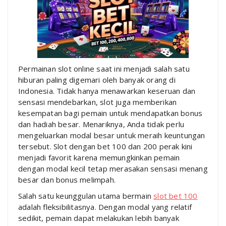
Permainan slot online saat ini menjadi salah satu
hiburan paling digemari oleh banyak orang di
Indonesia. Tidak hanya menawarkan keseruan dan
sensasi mendebarkan, slot juga memberikan
kesempatan bagi pemain untuk mendapatkan bonus
dan hadiah besar. Menariknya, Anda tidak perlu
mengeluarkan modal besar untuk meraih keuntungan
tersebut. Slot dengan bet 100 dan 200 perak kini
menjadi favorit karena memungkinkan pemain
dengan modal kecil tetap merasakan sensasi menang
besar dan bonus melimpah.
Salah satu keunggulan utama bermain
slot bet 100
adalah fleksibilitasnya. Dengan modal yang relatif
sedikit, pemain dapat melakukan lebih banyak