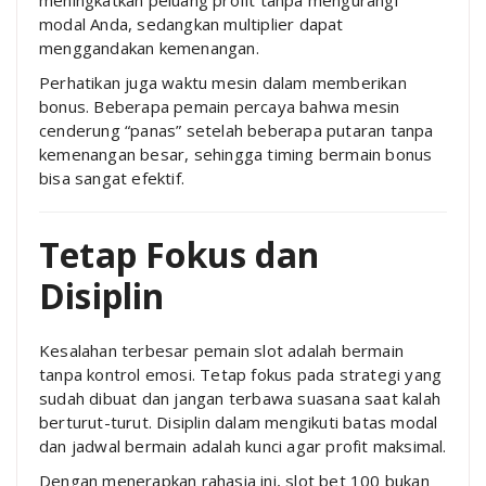
meningkatkan peluang profit tanpa mengurangi
modal Anda, sedangkan multiplier dapat
menggandakan kemenangan.
Perhatikan juga waktu mesin dalam memberikan
bonus. Beberapa pemain percaya bahwa mesin
cenderung “panas” setelah beberapa putaran tanpa
kemenangan besar, sehingga timing bermain bonus
bisa sangat efektif.
Tetap Fokus dan
Disiplin
Kesalahan terbesar pemain slot adalah bermain
tanpa kontrol emosi. Tetap fokus pada strategi yang
sudah dibuat dan jangan terbawa suasana saat kalah
berturut-turut. Disiplin dalam mengikuti batas modal
dan jadwal bermain adalah kunci agar profit maksimal.
Dengan menerapkan rahasia ini, slot bet 100 bukan