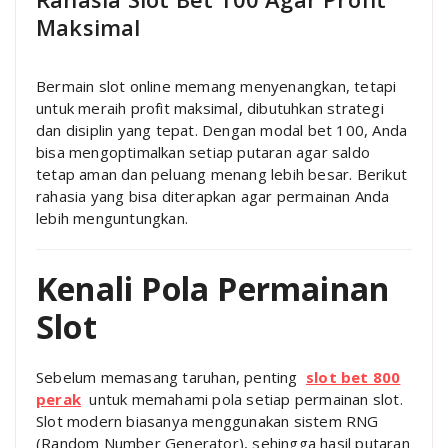
Maksimal
Bermain slot online memang menyenangkan, tetapi
untuk meraih profit maksimal, dibutuhkan strategi
dan disiplin yang tepat. Dengan modal bet 100, Anda
bisa mengoptimalkan setiap putaran agar saldo
tetap aman dan peluang menang lebih besar. Berikut
rahasia yang bisa diterapkan agar permainan Anda
lebih menguntungkan.
Kenali Pola Permainan
Slot
Sebelum memasang taruhan, penting
slot bet 800
perak
untuk memahami pola setiap permainan slot.
Slot modern biasanya menggunakan sistem RNG
(Random Number Generator), sehingga hasil putaran