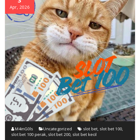
3
Apr, 2026
M4inG0ls
Uncategorized
slot bet
,
slot bet 100
,
slot bet 100 perak
,
slot bet 200
,
slot bet kecil