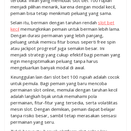
terbuka. Inilah yang membuat slot bet 100 rupiah
menjadi pilihan menarik, karena dengan modal kecil,
pemain bisa tetap menikmati peluang yang sama.
Selain itu, bermain dengan taruhan rendah
slot bet
kecil
memungkinkan pemain untuk bermain lebih lama.
Dengan durasi permainan yang lebih panjang,
peluang untuk memicu fitur bonus seperti free spin
atau jackpot progresif juga semakin besar. Ini
menjadi strategi yang cukup efektif bagi pemain yang
ingin mengoptimalkan peluang tanpa harus
mengeluarkan banyak modal di awal.
Keunggulan lain dari slot bet 100 rupiah adalah cocok
untuk pemula. Bagi pemain yang baru mencoba
permainan slot online, memulai dengan taruhan kecil
adalah langkah bijak untuk memahami pola
permainan, fitur-fitur yang tersedia, serta volatilitas
mesin slot. Dengan demikian, pemain dapat belajar
tanpa risiko besar, sambil tetap merasakan sensasi
permainan yang seru.