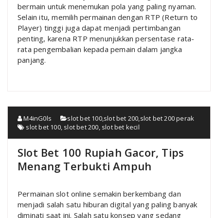
bermain untuk menemukan pola yang paling nyaman.
Selain itu, memilih permainan dengan RTP (Return to
Player) tinggi juga dapat menjadi pertimbangan
penting, karena RTP menunjukkan persentase rata-
rata pengembalian kepada pemain dalam jangka
panjang.
M4inG0ls
slot bet 100
,
slot bet 200
,
slot bet 200 perak
slot bet 100
,
slot bet 200
,
slot bet kecil
Slot Bet 100 Rupiah Gacor, Tips
Menang Terbukti Ampuh
Permainan slot online semakin berkembang dan
menjadi salah satu hiburan digital yang paling banyak
diminati saat ini. Salah satu konsep yang sedang