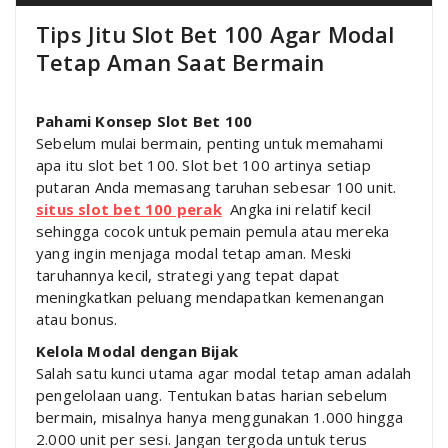
Tips Jitu Slot Bet 100 Agar Modal
Tetap Aman Saat Bermain
Pahami Konsep Slot Bet 100
Sebelum mulai bermain, penting untuk memahami
apa itu slot bet 100. Slot bet 100 artinya setiap
putaran Anda memasang taruhan sebesar 100 unit.
situs slot bet 100 perak
Angka ini relatif kecil
sehingga cocok untuk pemain pemula atau mereka
yang ingin menjaga modal tetap aman. Meski
taruhannya kecil, strategi yang tepat dapat
meningkatkan peluang mendapatkan kemenangan
atau bonus.
Kelola Modal dengan Bijak
Salah satu kunci utama agar modal tetap aman adalah
pengelolaan uang. Tentukan batas harian sebelum
bermain, misalnya hanya menggunakan 1.000 hingga
2.000 unit per sesi. Jangan tergoda untuk terus