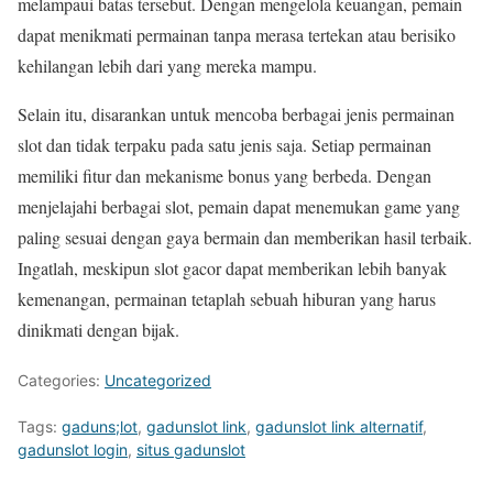
melampaui batas tersebut. Dengan mengelola keuangan, pemain
dapat menikmati permainan tanpa merasa tertekan atau berisiko
kehilangan lebih dari yang mereka mampu.
Selain itu, disarankan untuk mencoba berbagai jenis permainan
slot dan tidak terpaku pada satu jenis saja. Setiap permainan
memiliki fitur dan mekanisme bonus yang berbeda. Dengan
menjelajahi berbagai slot, pemain dapat menemukan game yang
paling sesuai dengan gaya bermain dan memberikan hasil terbaik.
Ingatlah, meskipun slot gacor dapat memberikan lebih banyak
kemenangan, permainan tetaplah sebuah hiburan yang harus
dinikmati dengan bijak.
Categories:
Uncategorized
Tags:
gaduns;lot
,
gadunslot link
,
gadunslot link alternatif
,
gadunslot login
,
situs gadunslot