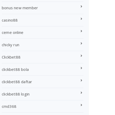
bonus new member
casino88
ceme online
chicky run
Clickbet88
clickbet88 bola
clickbet88 daftar
clickbet88 login
cmd368