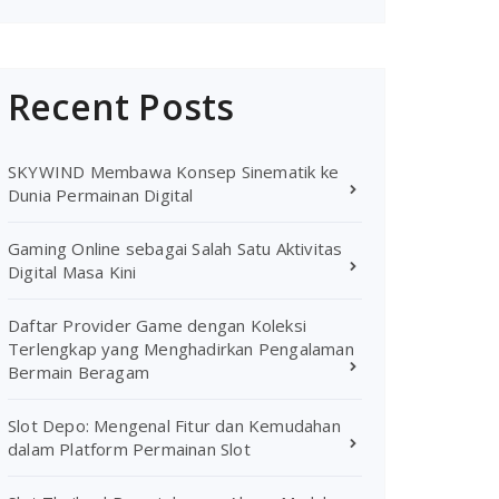
Recent Posts
SKYWIND Membawa Konsep Sinematik ke
Dunia Permainan Digital
Gaming Online sebagai Salah Satu Aktivitas
Digital Masa Kini
Daftar Provider Game dengan Koleksi
Terlengkap yang Menghadirkan Pengalaman
Bermain Beragam
Slot Depo: Mengenal Fitur dan Kemudahan
dalam Platform Permainan Slot