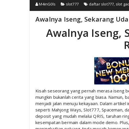
M4inG0ls
slot777
daftar slot777
,
slot ga
Awalnya Iseng, Sekarang Uda
Awalnya Iseng,
Kisah seseorang yang pernah merasa iseng be
mungkin bukanlah cerita yang biasa. Namun, ba
menjadi jalan menuju kekayaan. Dalam artikel
seperti Mahjong Ways, Slot777, Spaceman, dan
deposit yang mudah melalui QRIS, taruhan rin
kesempatan bermain dalam mode demo. Plus,
meningkatkan peluang Anda meraih kemenang