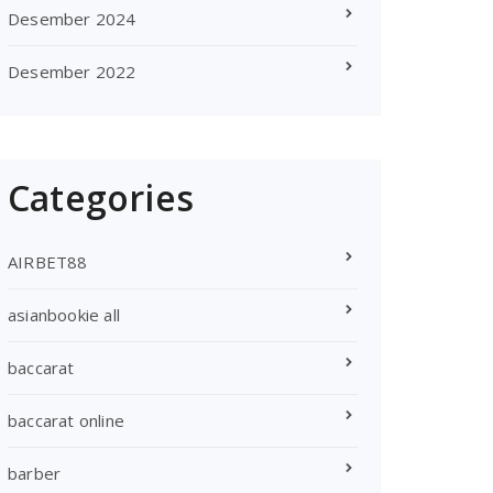
Desember 2024
Desember 2022
Categories
AIRBET88
asianbookie all
baccarat
baccarat online
barber