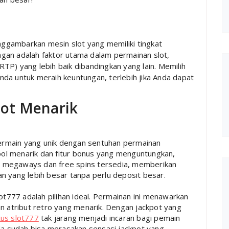
enggambarkan mesin slot yang memiliki tingkat
gan adalah faktor utama dalam permainan slot,
TP) yang lebih baik dibandingkan yang lain. Memilih
da untuk meraih keuntungan, terlebih jika Anda dapat
ot Menarik
main yang unik dengan sentuhan permainan
bol menarik dan fitur bonus yang menguntungkan,
ur megaways dan free spins tersedia, memberikan
 yang lebih besar tanpa perlu deposit besar.
t777 adalah pilihan ideal. Permainan ini menawarkan
 atribut retro yang menarik. Dengan jackpot yang
tus slot777
tak jarang menjadi incaran bagi pemain
da sudah bisa merasakan sensasi jackpot yang