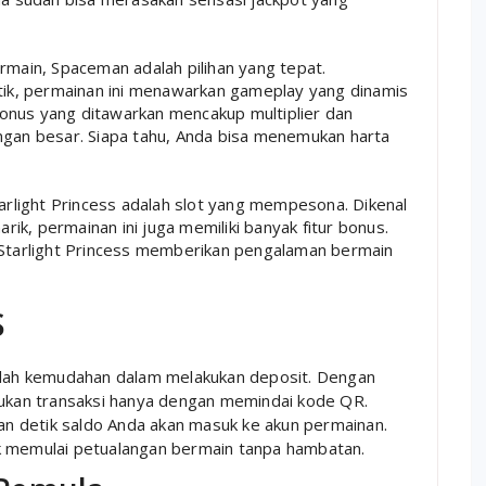
bermain, Spaceman adalah pilihan yang tepat.
tik, permainan ini menawarkan gameplay yang dinamis
bonus yang ditawarkan mencakup multiplier dan
gan besar. Siapa tahu, Anda bisa menemukan harta
arlight Princess adalah slot yang mempesona. Dikenal
rik, permainan ini juga memiliki banyak fitur bonus.
Starlight Princess memberikan pengalaman bermain
S
dalah kemudahan dalam melakukan deposit. Dengan
kan transaksi hanya dengan memindai kode QR.
gan detik saldo Anda akan masuk ke akun permainan.
k memulai petualangan bermain tanpa hambatan.