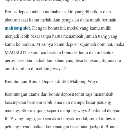
Bonus deposit adalah tambahan saldo yang diberikan oleh
platform saat kamu melakukan pengisian dana untuk bermain
mahjong slot
. Dengan bonus ini, modal yang kamu miliki
menjadi lebih besar tanpa harus menambah jumlah uang yang
kamu keluarkan. Misalnya kamu deposit sejumlah nominal, maka
MAUSLOT akan memberikan bonus tertentu dalam bentuk
persentase atau hadiah tambahan yang bisa langsung digunakan
untuk taruhan di mahjong ways 2.
Keuntungan Bonus Deposit di Slot Mahjong Ways
Keuntungan utama dari bonus deposit tentu saja menambah
kesempatan bermain lebih lama dan memperbesar peluang
menang. Slot mahjong seperti mahjong ways 2 terkenal dengan
RTP yang tinggi, jadi semakin banyak modal, semakin besar
peluang mendapatkan kemenangan besar atau jackpot. Bonus