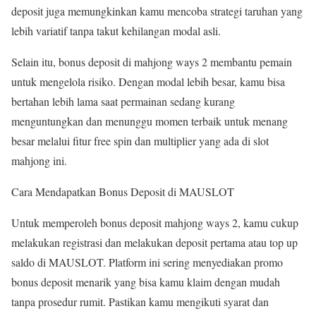
deposit juga memungkinkan kamu mencoba strategi taruhan yang
lebih variatif tanpa takut kehilangan modal asli.
Selain itu, bonus deposit di mahjong ways 2 membantu pemain
untuk mengelola risiko. Dengan modal lebih besar, kamu bisa
bertahan lebih lama saat permainan sedang kurang
menguntungkan dan menunggu momen terbaik untuk menang
besar melalui fitur free spin dan multiplier yang ada di slot
mahjong ini.
Cara Mendapatkan Bonus Deposit di MAUSLOT
Untuk memperoleh bonus deposit mahjong ways 2, kamu cukup
melakukan registrasi dan melakukan deposit pertama atau top up
saldo di MAUSLOT. Platform ini sering menyediakan promo
bonus deposit menarik yang bisa kamu klaim dengan mudah
tanpa prosedur rumit. Pastikan kamu mengikuti syarat dan