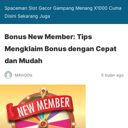
Spaceman Slot Gacor Gampang Menang X1000 Cuma
Disini Sekarang Juga
Bonus New Member: Tips
Mengklaim Bonus dengan Cepat
dan Mudah
M4inG0ls
5 bulan ago