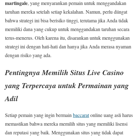
martingale
, yang menyarankan pemain untuk menggandakan
taruhan mereka setelah setiap kekalahan. Namun, perlu diingat
bahwa strategi ini bisa berisiko tinggi, terutama jika Anda tidak
memiliki dana yang cukup untuk menggandakan taruhan secara
terus-menerus. Oleh karena itu, disarankan untuk menggunakan
strategi ini dengan hati-hati dan hanya jika Anda merasa nyaman
dengan risiko yang ada.
Pentingnya Memilih Situs Live Casino
yang Terpercaya untuk Permainan yang
Adil
Setiap pemain yang ingin bermain
baccarat
online uang asli harus
memastikan bahwa mereka memilih situs yang memiliki lisensi
dan reputasi yang baik. Menggunakan situs yang tidak dapat