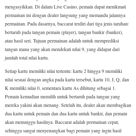
mengasyikkan. Di dalam Live Casino, pemain dapat menikmati
permainan ini dengan dealer langsung yang memandu jalannya
permainan. Pada dasarnya, baccarat terdiri dari tiga jenis taruhan:
bertaruh pada tangan pemain (player), tangan bankir (banker),
atau hasil seri. Tujuan permainan adalah untuk memprediksi
tangan mana yang akan mendekati nilai 9, yang didapat dari
jumlah total nilai kartu.
Setiap kartu memiliki nilai tertentu: kartu 2 hingga 9 memiliki
nilai sesuai dengan angka pada kartu tersebut, kartu 10, J, Q, dan
K memiliki nilai 0, sementara kartu As dihitung sebagai 1.
Pemain kemudian memilih untuk bertaruh pada tangan yang
mereka yakini akan menang. Setelah itu, dealer akan membagikan
dua kartu untuk pemain dan dua kartu untuk bankir, dan pemain
akan menunggu hasilnya. Baccarat adalah permainan cepat,
sehingga sangat menyenangkan bagi pemain yang ingin hasil