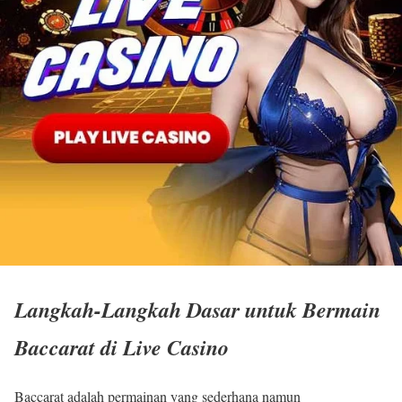
Langkah-Langkah Dasar untuk Bermain
Baccarat di Live Casino
Baccarat adalah permainan yang sederhana namun