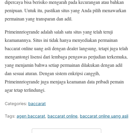
dipercaya bisa berisiko mengarah pada kecurangan atau bahkan
penipuan. Untuk itu, pastikan situs yang Anda pilih menawarkan
permainan yang transparan dan adil.
Primeinnriogrande adalah salah satu situs yang telah teruji
keamanannya. Situs ini tidak hanya menyediakan permainan
baccarat online uang asli dengan dealer langsung, tetapi juga telah
mengantongi lisensi dari lembaga pengawas perjudian terkemuka,
yang menjamin bahwa setiap permainan dilakukan dengan adil
dan sesuai aturan. Dengan sistem enkripsi canggih,
Primeinnriogrande juga menjaga keamanan data pribadi pemain
agar tetap terlindungi.
Categories:
baccarat
Tags:
agen baccarat
,
baccarat online
,
baccarat online uang asli