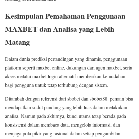
Kesimpulan Pemahaman Penggunaan
MAXBET dan Analisa yang Lebih
Matang
Dalam dunia prediksi pertandingan yang dinamis, penggunaan
platform seperti maxbet online, dukungan dari agen maxbet, serta
akses melalui maxbet login alternatif memberikan kemudahan
bagi pengguna untuk tetap terhubung dengan sistem.
Ditambah dengan referensi dari sbobet dan sbobet88, pemain bisa
mendapatkan sudut pandang yang lebih luas dalam melakukan
analisa. Namun pada akhirnya, kunci utama tetap berada pada
konsistensi dalam membaca data, mengelola informasi, dan
menjaga pola pikir yang rasional dalam setiap pengambilan