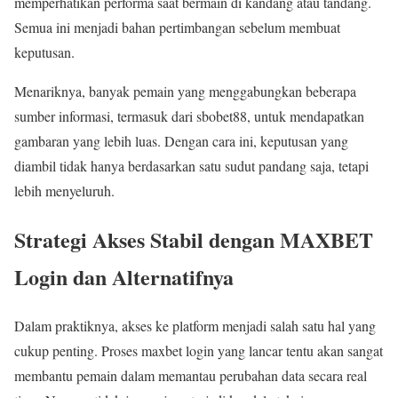
memperhatikan performa saat bermain di kandang atau tandang.
Semua ini menjadi bahan pertimbangan sebelum membuat
keputusan.
Menariknya, banyak pemain yang menggabungkan beberapa
sumber informasi, termasuk dari sbobet88, untuk mendapatkan
gambaran yang lebih luas. Dengan cara ini, keputusan yang
diambil tidak hanya berdasarkan satu sudut pandang saja, tetapi
lebih menyeluruh.
Strategi Akses Stabil dengan MAXBET
Login dan Alternatifnya
Dalam praktiknya, akses ke platform menjadi salah satu hal yang
cukup penting. Proses maxbet login yang lancar tentu akan sangat
membantu pemain dalam memantau perubahan data secara real