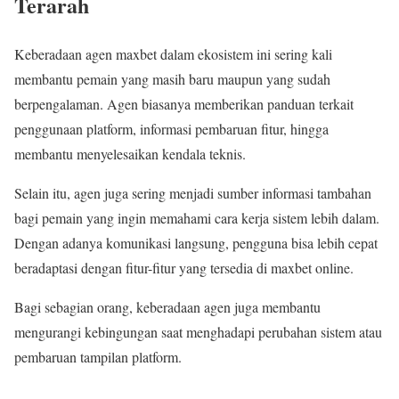
Terarah
Keberadaan agen maxbet dalam ekosistem ini sering kali
membantu pemain yang masih baru maupun yang sudah
berpengalaman. Agen biasanya memberikan panduan terkait
penggunaan platform, informasi pembaruan fitur, hingga
membantu menyelesaikan kendala teknis.
Selain itu, agen juga sering menjadi sumber informasi tambahan
bagi pemain yang ingin memahami cara kerja sistem lebih dalam.
Dengan adanya komunikasi langsung, pengguna bisa lebih cepat
beradaptasi dengan fitur-fitur yang tersedia di maxbet online.
Bagi sebagian orang, keberadaan agen juga membantu
mengurangi kebingungan saat menghadapi perubahan sistem atau
pembaruan tampilan platform.