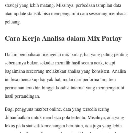
strategi yang lebih matang. Misalnya, perbedaan tampilan data
atau update statistik bisa mempengaruhi cara seseorang membaca
peluang.
Cara Kerja Analisa dalam Mix Parlay
Dalam pembahasan mengenai mix parlay, hal yang paling penting
sebenarnya bukan sekadar memilih hasil secara acak, tetapi
bagaimana seseorang melakukan analisa yang konsisten. Analisa
ini bisa mencakup banyak hal, mulai dari performa tim, tren
permainan terakhir, hingga kondisi internal yang mempengaruhi
hasil pertandingan.
Bagi pengguna maxbet online, data yang tersedia sering
dimanfaatkan untuk membaca pola tertentu. Misalnya, ada yang
fokus pada statistik kemenangan beruntun, ada juga yang lebih