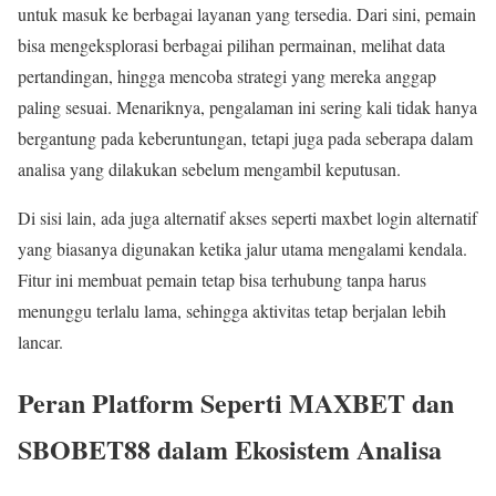
untuk masuk ke berbagai layanan yang tersedia. Dari sini, pemain
bisa mengeksplorasi berbagai pilihan permainan, melihat data
pertandingan, hingga mencoba strategi yang mereka anggap
paling sesuai. Menariknya, pengalaman ini sering kali tidak hanya
bergantung pada keberuntungan, tetapi juga pada seberapa dalam
analisa yang dilakukan sebelum mengambil keputusan.
Di sisi lain, ada juga alternatif akses seperti maxbet login alternatif
yang biasanya digunakan ketika jalur utama mengalami kendala.
Fitur ini membuat pemain tetap bisa terhubung tanpa harus
menunggu terlalu lama, sehingga aktivitas tetap berjalan lebih
lancar.
Peran Platform Seperti MAXBET dan
SBOBET88 dalam Ekosistem Analisa