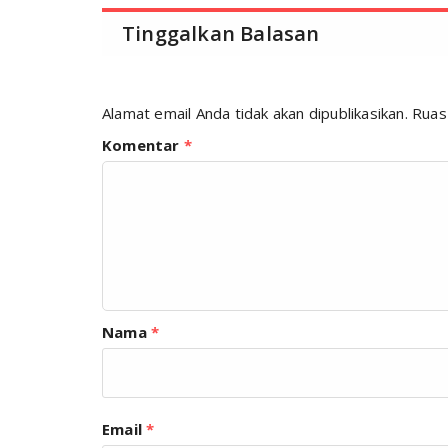
Tinggalkan Balasan
Alamat email Anda tidak akan dipublikasikan.
Ruas
Komentar
*
Nama
*
Email
*