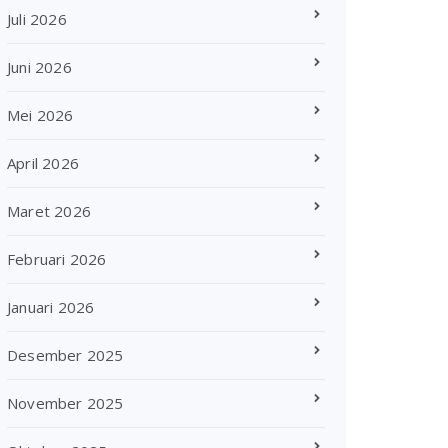
Juli 2026
Juni 2026
Mei 2026
April 2026
Maret 2026
Februari 2026
Januari 2026
Desember 2025
November 2025