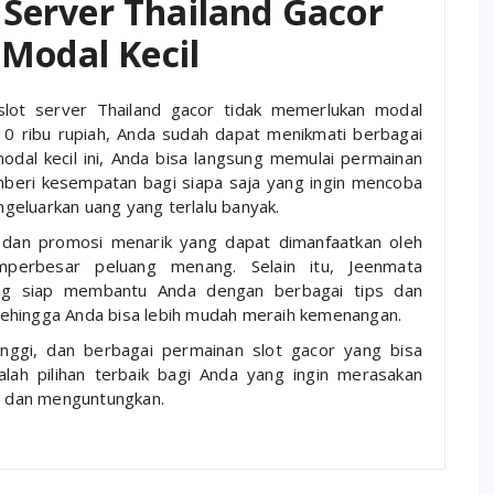
 Server Thailand Gacor
Modal Kecil
lot server Thailand gacor tidak memerlukan modal
0 ribu rupiah, Anda sudah dapat menikmati berbagai
dal kecil ini, Anda bisa langsung memulai permainan
mberi kesempatan bagi siapa saja yang ingin mencoba
geluarkan uang yang terlalu banyak.
dan promosi menarik yang dapat dimanfaatkan oleh
erbesar peluang menang. Selain itu, Jeenmata
ng siap membantu Anda dengan berbagai tips dan
sehingga Anda bisa lebih mudah meraih kemenangan.
inggi, dan berbagai permainan slot gacor yang bisa
lah pilihan terbaik bagi Anda yang ingin merasakan
 dan menguntungkan.