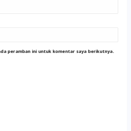
ada peramban ini untuk komentar saya berikutnya.