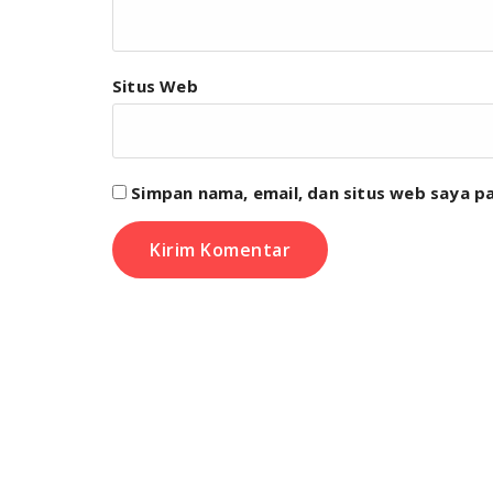
Situs Web
Simpan nama, email, dan situs web saya p