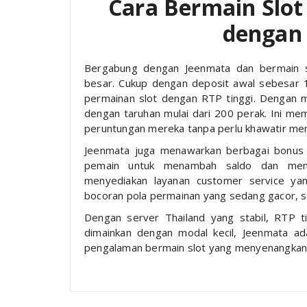
Cara Bermain Slot
dengan 
Bergabung dengan Jeenmata dan bermain s
besar. Cukup dengan deposit awal sebesar 1
permainan slot dengan RTP tinggi. Dengan mo
dengan taruhan mulai dari 200 perak. Ini me
peruntungan mereka tanpa perlu khawatir men
Jeenmata juga menawarkan berbagai bonus 
pemain untuk menambah saldo dan memp
menyediakan layanan customer service ya
bocoran pola permainan yang sedang gacor, 
Dengan server Thailand yang stabil, RTP t
dimainkan dengan modal kecil, Jeenmata ada
pengalaman bermain slot yang menyenangkan