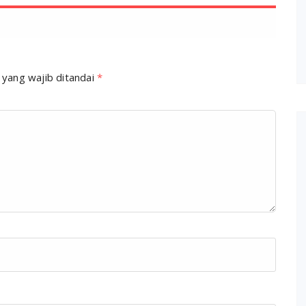
 yang wajib ditandai
*