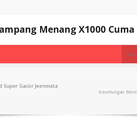
Gampang Menang X1000 Cuma D
Search
for:
nd Super Gacor Jeenmata
Keuntungan Berma