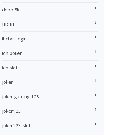
depo 5k
IBCBET
ibcbet login
idn poker
idn slot
joker
joker gaming 123
joker123
joker123 slot