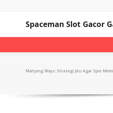
Skip
to
content
Spaceman Slot Gacor 
Mahjong Ways: Strategi Jitu Agar Spin Memb