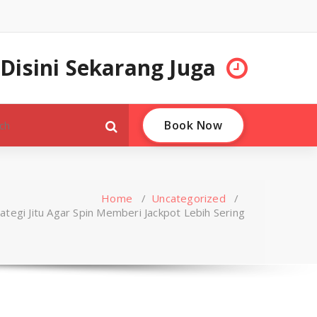
isini Sekarang Juga
Book Now
Home
/
Uncategorized
/
tegi Jitu Agar Spin Memberi Jackpot Lebih Sering