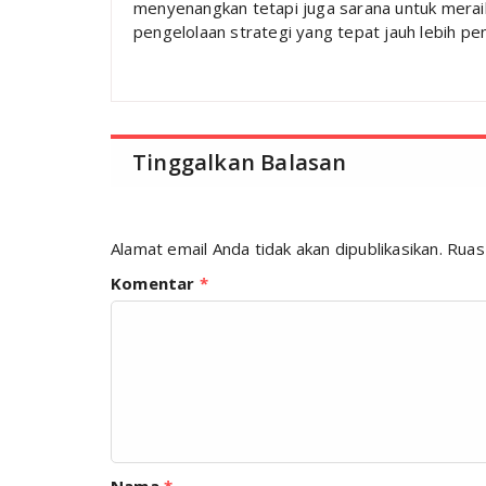
menyenangkan tetapi juga sarana untuk meraih
pengelolaan strategi yang tepat jauh lebih 
Tinggalkan Balasan
Alamat email Anda tidak akan dipublikasikan.
Ruas
Komentar
*