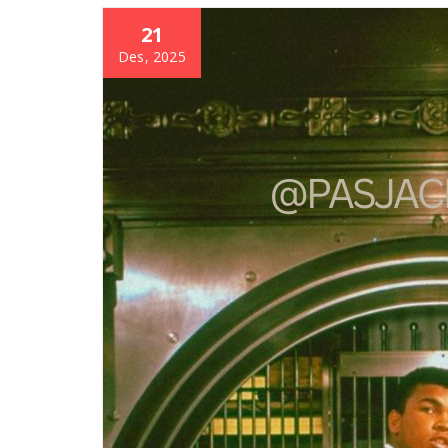
21
Des, 2025