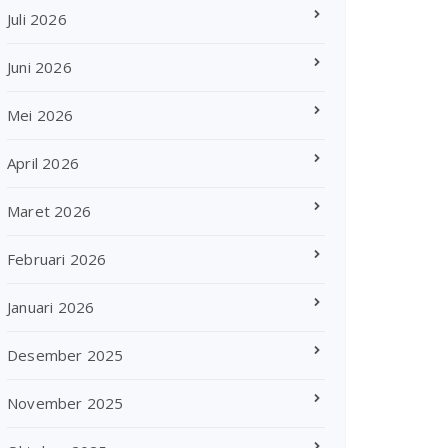
Juli 2026
Juni 2026
Mei 2026
April 2026
Maret 2026
Februari 2026
Januari 2026
Desember 2025
November 2025