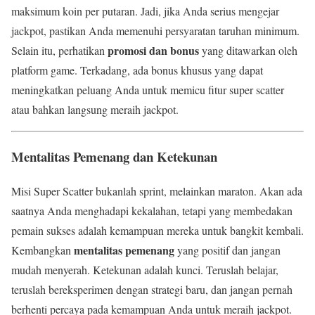
maksimum koin per putaran. Jadi, jika Anda serius mengejar
jackpot, pastikan Anda memenuhi persyaratan taruhan minimum.
promosi dan bonus
Selain itu, perhatikan
yang ditawarkan oleh
platform game. Terkadang, ada bonus khusus yang dapat
meningkatkan peluang Anda untuk memicu fitur super scatter
atau bahkan langsung meraih jackpot.
Mentalitas Pemenang dan Ketekunan
Misi Super Scatter bukanlah sprint, melainkan maraton. Akan ada
saatnya Anda menghadapi kekalahan, tetapi yang membedakan
pemain sukses adalah kemampuan mereka untuk bangkit kembali.
mentalitas pemenang
Kembangkan
yang positif dan jangan
mudah menyerah. Ketekunan adalah kunci. Teruslah belajar,
teruslah bereksperimen dengan strategi baru, dan jangan pernah
berhenti percaya pada kemampuan Anda untuk meraih jackpot.