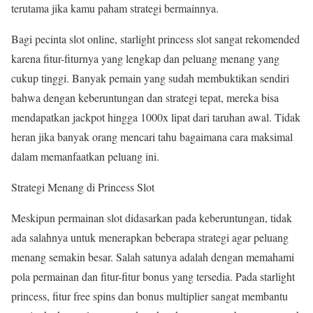
terutama jika kamu paham strategi bermainnya.
Bagi pecinta slot online, starlight princess slot sangat rekomended
karena fitur-fiturnya yang lengkap dan peluang menang yang
cukup tinggi. Banyak pemain yang sudah membuktikan sendiri
bahwa dengan keberuntungan dan strategi tepat, mereka bisa
mendapatkan jackpot hingga 1000x lipat dari taruhan awal. Tidak
heran jika banyak orang mencari tahu bagaimana cara maksimal
dalam memanfaatkan peluang ini.
Strategi Menang di Princess Slot
Meskipun permainan slot didasarkan pada keberuntungan, tidak
ada salahnya untuk menerapkan beberapa strategi agar peluang
menang semakin besar. Salah satunya adalah dengan memahami
pola permainan dan fitur-fitur bonus yang tersedia. Pada starlight
princess, fitur free spins dan bonus multiplier sangat membantu