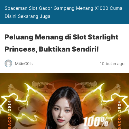
Spaceman Slot Gacor Gampang Menang X1000 Cuma
Disini Sekarang Juga
Peluang Menang di Slot Starlight
Princess, Buktikan Sendiri!
M4inG0ls
10 bulan ago