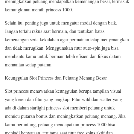
meningkatkan peluang mendapatkan kemenangan besar, termasuk
kemungkinan meraih princess 1000.
Selain itu, penting juga untuk mengatur modal dengan baik.
Jangan terlalu rakus saat bermain, dan tentukan batas
kemenangan serta kekalahan agar permainan tetap menyenangkan
dan tidak merugikan. Menggunakan fitur auto-spin juga bisa
membantu kamu untuk bermain lebih efisien dan fokus dalam
memantau setiap putaran.
Keunggulan Slot Princess dan Peluang Menang Besar
Slot princess menawarkan keunggulan berupa tampilan visual
yang keren dan fitur yang lengkap. Fitur wild dan scatter yang
ada di dalam starlight princess slot memberi peluang untuk
memicu putaran bonus dan meningkatkan peluang menang. Jika
kamu beruntung, peluang mendapatkan princess 1000 bisa
menjadi kenyataan, terutama saat fitur free spins aktif dan