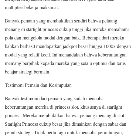
multiplier bekerja maksimal.
Banyak pemain yang membuktikan sendiri bahwa peluang
menang di starlight princess cukup tinggi jika mereka memahami
pola dan mengelola modal dengan baik. Beberapa dari mereka
bahkan berhasil mendapatkan jackpot besar hingga 1000x dengan
modal yang relatif kecil. Ini menandakan bahwa keberuntungan
memang berpihak kepada mereka yang selalu optimis dan terus
belajar strategi bermain.
Testimoni Pemain dan Kesimpulan
Banyak testimoni dari pemain yang sudah mencoba
keberuntungan mereka di princess slot, khususnya di starlight
princess. Mereka membuktikan bahwa peluang menang di slot
Starlight Princess cukup besar jika dimainkan dengan sabar dan
penuh strategi. Tidak perlu ragu untuk mencoba peruntungan,