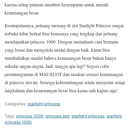
karena setiap putaran memberi kesempatan untuk meraih
kemenangan besar.
Kesimpulannya, peluang menang di slot Starlight Princess sangat
terbuka lebar berkat fitur bonusnya yang lengkap dan peluang
mendapatkan princess 1000. Dengan memahami cara bermain
yang benar dan mengelola modal dengan baik, kamu bisa
membuktikan sendiri bahwa kemenangan besar bukan hanya
sekedar angan-angan. Jadi, tunggu apa lagi? Segera coba
peruntunganmu di MAUSLOT dan rasakan sensasi kemenangan
di princess slot ini. Semoga keberuntungan selalu menyertai setiap
langkahmu dan kemenangan besar bisa kamu raih kapan saja!
Categories:
starlight princess
Tags:
princess 1000
,
princess slot
,
starlight princess
,
starlight
princess 1000