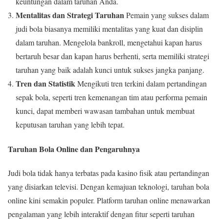
keuntungan dalam taruhan Anda.
Mentalitas dan Strategi Taruhan
Pemain yang sukses dalam
judi bola biasanya memiliki mentalitas yang kuat dan disiplin
dalam taruhan. Mengelola bankroll, mengetahui kapan harus
bertaruh besar dan kapan harus berhenti, serta memiliki strategi
taruhan yang baik adalah kunci untuk sukses jangka panjang.
Tren dan Statistik
Mengikuti tren terkini dalam pertandingan
sepak bola, seperti tren kemenangan tim atau performa pemain
kunci, dapat memberi wawasan tambahan untuk membuat
keputusan taruhan yang lebih tepat.
Taruhan Bola Online dan Pengaruhnya
Judi bola tidak hanya terbatas pada kasino fisik atau pertandingan
yang disiarkan televisi. Dengan kemajuan teknologi, taruhan bola
online kini semakin populer. Platform taruhan online menawarkan
pengalaman yang lebih interaktif dengan fitur seperti taruhan