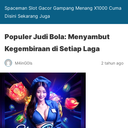
Spaceman Slot Gacor Gampang Menang X1000 Cuma
Disini Sekarang Juga
Populer Judi Bola: Menyambut
Kegembiraan di Setiap Laga
M4inG0ls
2 tahun ago