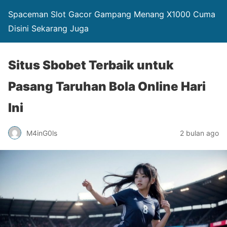
Spaceman Slot Gacor Gampang Menang X1000 Cuma
Disini Sekarang Juga
Situs Sbobet Terbaik untuk
Pasang Taruhan Bola Online Hari
Ini
M4inG0ls
2 bulan ago