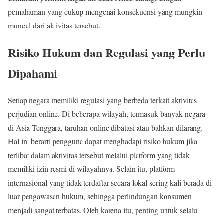
pemahaman yang cukup mengenai konsekuensi yang mungkin
muncul dari aktivitas tersebut.
Risiko Hukum dan Regulasi yang Perlu
Dipahami
Setiap negara memiliki regulasi yang berbeda terkait aktivitas
perjudian online. Di beberapa wilayah, termasuk banyak negara
di Asia Tenggara, taruhan online dibatasi atau bahkan dilarang.
Hal ini berarti pengguna dapat menghadapi risiko hukum jika
terlibat dalam aktivitas tersebut melalui platform yang tidak
memiliki izin resmi di wilayahnya. Selain itu, platform
internasional yang tidak terdaftar secara lokal sering kali berada di
luar pengawasan hukum, sehingga perlindungan konsumen
menjadi sangat terbatas. Oleh karena itu, penting untuk selalu