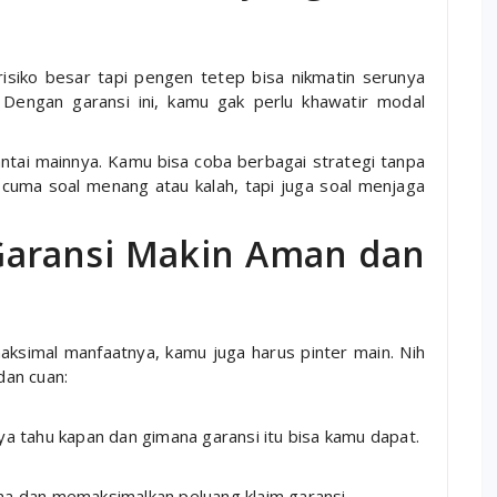
isiko besar tapi pengen tetep bisa nikmatin serunya
t. Dengan garansi ini, kamu gak perlu khawatir modal
 santai mainnya. Kamu bisa coba berbagai strategi tanpa
ak cuma soal menang atau kalah, tapi juga soal menjaga
 Garansi Makin Aman dan
 maksimal manfaatnya, kamu juga harus pinter main. Nih
dan cuan:
ya tahu kapan dan gimana garansi itu bisa kamu dapat.
ma dan memaksimalkan peluang klaim garansi.