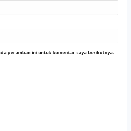
ada peramban ini untuk komentar saya berikutnya.