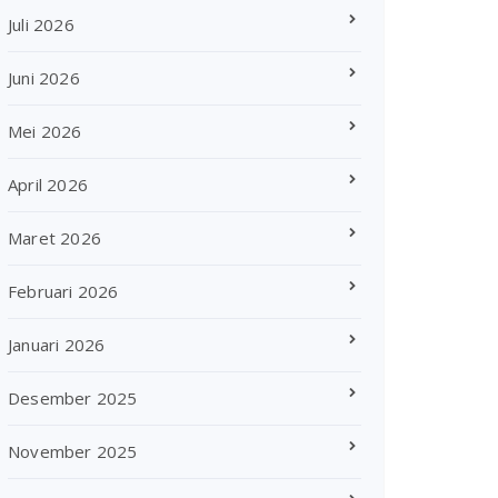
Juli 2026
Juni 2026
Mei 2026
April 2026
Maret 2026
Februari 2026
Januari 2026
Desember 2025
November 2025