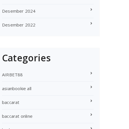
Desember 2024
Desember 2022
Categories
AIRBET88
asianbookie all
baccarat
baccarat online