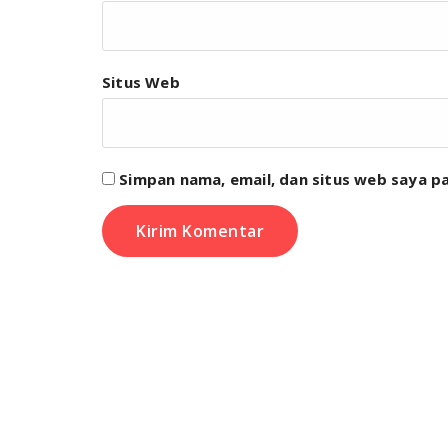
Situs Web
Simpan nama, email, dan situs web saya p