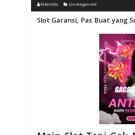
M4inG0ls
Uncategorized
Slot Garansi, Pas Buat yang 