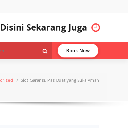
isini Sekarang Juga
Book Now
orized
/
Slot Garansi, Pas Buat yang Suka Aman