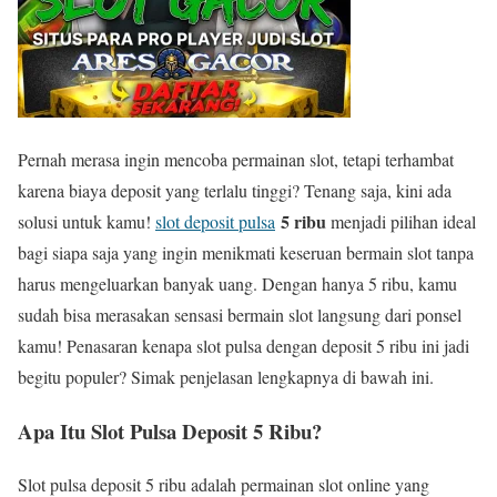
Pernah merasa ingin mencoba permainan slot, tetapi terhambat
karena biaya deposit yang terlalu tinggi? Tenang saja, kini ada
5 ribu
solusi untuk kamu!
slot deposit pulsa
menjadi pilihan ideal
bagi siapa saja yang ingin menikmati keseruan bermain slot tanpa
harus mengeluarkan banyak uang. Dengan hanya 5 ribu, kamu
sudah bisa merasakan sensasi bermain slot langsung dari ponsel
kamu! Penasaran kenapa slot pulsa dengan deposit 5 ribu ini jadi
begitu populer? Simak penjelasan lengkapnya di bawah ini.
Apa Itu Slot Pulsa Deposit 5 Ribu?
Slot pulsa deposit 5 ribu adalah permainan slot online yang