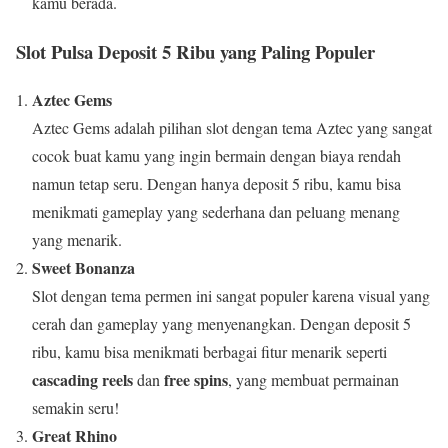
kamu berada.
Slot Pulsa Deposit 5 Ribu yang Paling Populer
Aztec Gems
Aztec Gems adalah pilihan slot dengan tema Aztec yang sangat
cocok buat kamu yang ingin bermain dengan biaya rendah
namun tetap seru. Dengan hanya deposit 5 ribu, kamu bisa
menikmati gameplay yang sederhana dan peluang menang
yang menarik.
Sweet Bonanza
Slot dengan tema permen ini sangat populer karena visual yang
cerah dan gameplay yang menyenangkan. Dengan deposit 5
ribu, kamu bisa menikmati berbagai fitur menarik seperti
cascading reels
free spins
dan
, yang membuat permainan
semakin seru!
Great Rhino