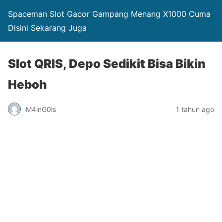
Spaceman Slot Gacor Gampang Menang X1000 Cuma
Disini Sekarang Juga
Slot QRIS, Depo Sedikit Bisa Bikin
Heboh
M4inG0ls
1 tahun ago