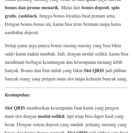
bonus dan promo menarik
bonus deposit
spin
. Mulai dari
,
gratis
cashback
,
, hingga bonus loyalitas buat pemain setia.
Dengan bonus-bonus ini, kamu bisa terus bermain tanpa harus
nambahin deposit.
Setiap game juga punya bonus masing-masing yang bisa bikin
saldo kamu makin nambah. Jadi, dengan modal sedikit, kamu bisa
menikmati berbagai keuntungan dan kesempatan menang lebih
Slot QRIS
banyak. Bonus dan fitur inilah yang bikin
jadi pilihan
banyak orang yang pengen main slot tanpa keluarin banyak uang.
Kesimpulan:
Slot QRIS
memberikan kesempatan buat kamu yang pengen
modal sedikit
main slot dengan
, tapi tetap bisa dapet hasil yang
besar. Dengan sistem deposit yang mudah, peluang menang yang
Slot QRIS
besar, dan bonus-bonus menarik,
jadi pilihan seru buat