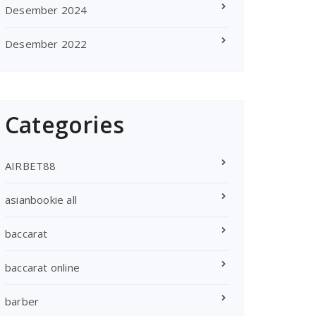
Desember 2024
Desember 2022
Categories
AIRBET88
asianbookie all
baccarat
baccarat online
barber