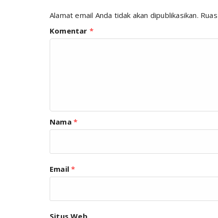
Alamat email Anda tidak akan dipublikasikan.
Ruas
Komentar
*
Nama
*
Email
*
Situs Web