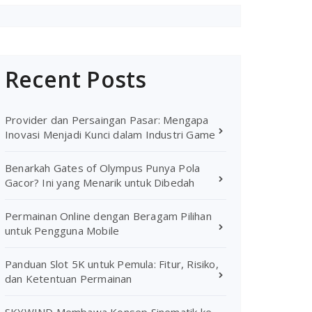
Recent Posts
Provider dan Persaingan Pasar: Mengapa
Inovasi Menjadi Kunci dalam Industri Game
Benarkah Gates of Olympus Punya Pola
Gacor? Ini yang Menarik untuk Dibedah
Permainan Online dengan Beragam Pilihan
untuk Pengguna Mobile
Panduan Slot 5K untuk Pemula: Fitur, Risiko,
dan Ketentuan Permainan