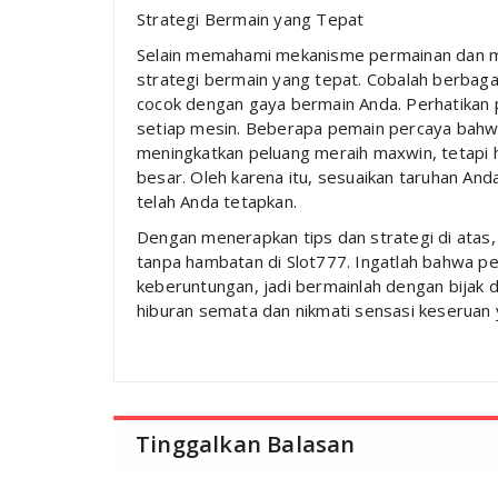
Strategi Bermain yang Tepat
Selain memahami mekanisme permainan dan m
strategi bermain yang tepat. Cobalah berbaga
cocok dengan gaya bermain Anda. Perhatikan 
setiap mesin. Beberapa pemain percaya bahwa
meningkatkan peluang meraih maxwin, tetapi ha
besar. Oleh karena itu, sesuaikan taruhan A
telah Anda tetapkan.
Dengan menerapkan tips dan strategi di atas
tanpa hambatan di Slot777. Ingatlah bahwa p
keberuntungan, jadi bermainlah dengan bijak 
hiburan semata dan nikmati sensasi keseruan
Tinggalkan Balasan