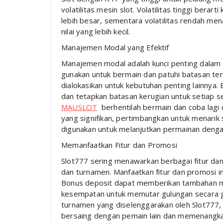
volatilitas mesin slot. Volatilitas tinggi berar
lebih besar, sementara volatilitas rendah me
nilai yang lebih kecil.
Manajemen Modal yang Efektif
Manajemen modal adalah kunci penting dalam 
gunakan untuk bermain dan patuhi batasan te
dialokasikan untuk kebutuhan penting lainnya
dan tetapkan batasan kerugian untuk setiap se
MAUSLOT
berhentilah bermain dan coba lagi d
yang signifikan, pertimbangkan untuk menari
digunakan untuk melanjutkan permainan dengan
Memanfaatkan Fitur dan Promosi
Slot777 sering menawarkan berbagai fitur dan
dan turnamen. Manfaatkan fitur dan promosi i
Bonus deposit dapat memberikan tambahan m
kesempatan untuk memutar gulungan secara gr
turnamen yang diselenggarakan oleh Slot777
bersaing dengan pemain lain dan memenangkan