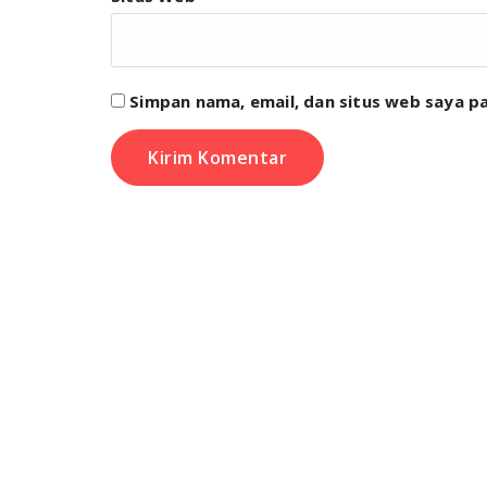
Simpan nama, email, dan situs web saya p