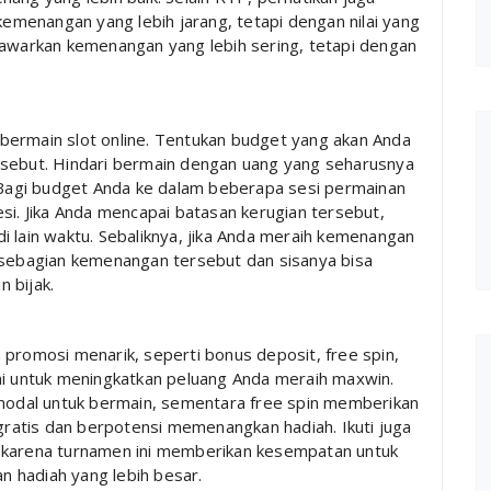
ti kemenangan yang lebih jarang, tetapi dengan nilai yang
nawarkan kemenangan yang lebih sering, tetapi dengan
bermain slot online. Tentukan budget yang akan Anda
rsebut. Hindari bermain dengan uang yang seharusnya
. Bagi budget Anda ke dalam beberapa sesi permainan
si. Jika Anda mencapai batasan kerugian tersebut,
i lain waktu. Sebaliknya, jika Anda meraih kemenangan
k sebagian kemenangan tersebut dan sisanya bisa
 bijak.
 promosi menarik, seperti bonus deposit, free spin,
ni untuk meningkatkan peluang Anda meraih maxwin.
odal untuk bermain, sementara free spin memberikan
atis dan berpotensi memenangkan hadiah. Ikuti juga
, karena turnamen ini memberikan kesempatan untuk
 hadiah yang lebih besar.