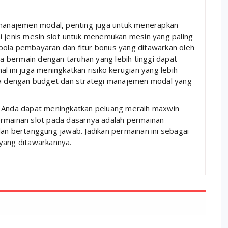
anajemen modal, penting juga untuk menerapkan
i jenis mesin slot untuk menemukan mesin yang paling
pola pembayaran dan fitur bonus yang ditawarkan oleh
 bermain dengan taruhan yang lebih tinggi dapat
l ini juga meningkatkan risiko kerugian yang lebih
nda dengan budget dan strategi manajemen modal yang
, Anda dapat meningkatkan peluang meraih maxwin
ermainan slot pada dasarnya adalah permainan
dan bertanggung jawab. Jadikan permainan ini sebagai
 yang ditawarkannya.