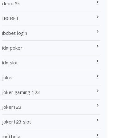
depo 5k
IBCBET
ibcbet login
idn poker
idn slot
joker
joker gaming 123
joker123
joker123 slot
judi bola