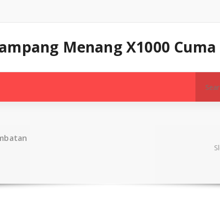
Gampang Menang X1000 Cuma D
Search
for:
ambatan
S