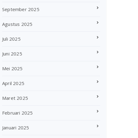
September 2025
Agustus 2025
Juli 2025
Juni 2025
Mei 2025
April 2025
Maret 2025
Februari 2025
Januari 2025