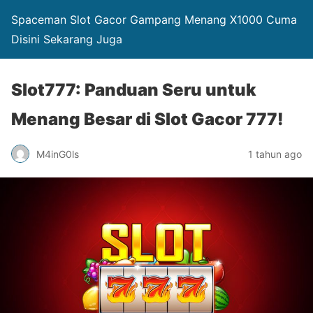
Spaceman Slot Gacor Gampang Menang X1000 Cuma
Disini Sekarang Juga
Slot777: Panduan Seru untuk
Menang Besar di Slot Gacor 777!
M4inG0ls
1 tahun ago