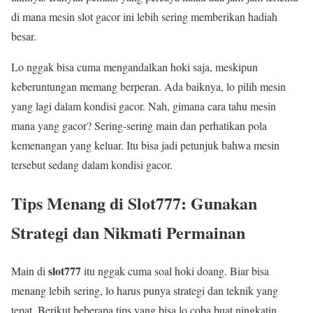
di mana mesin slot gacor ini lebih sering memberikan hadiah
besar.
Lo nggak bisa cuma mengandalkan hoki saja, meskipun
keberuntungan memang berperan. Ada baiknya, lo pilih mesin
yang lagi dalam kondisi gacor. Nah, gimana cara tahu mesin
mana yang gacor? Sering-sering main dan perhatikan pola
kemenangan yang keluar. Itu bisa jadi petunjuk bahwa mesin
tersebut sedang dalam kondisi gacor.
Tips Menang di Slot777: Gunakan
Strategi dan Nikmati Permainan
slot777
Main di
itu nggak cuma soal hoki doang. Biar bisa
menang lebih sering, lo harus punya strategi dan teknik yang
tepat. Berikut beberapa tips yang bisa lo coba buat ningkatin