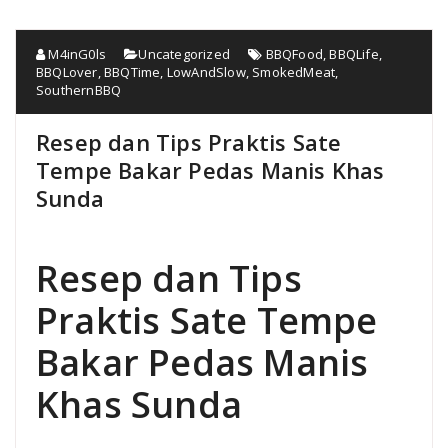
M4inG0ls
Uncategorized
BBQFood
,
BBQLife
,
BBQLover
,
BBQTime
,
LowAndSlow
,
SmokedMeat
,
SouthernBBQ
Resep dan Tips Praktis Sate
Tempe Bakar Pedas Manis Khas
Sunda
Resep dan Tips
Praktis Sate Tempe
Bakar Pedas Manis
Khas Sunda