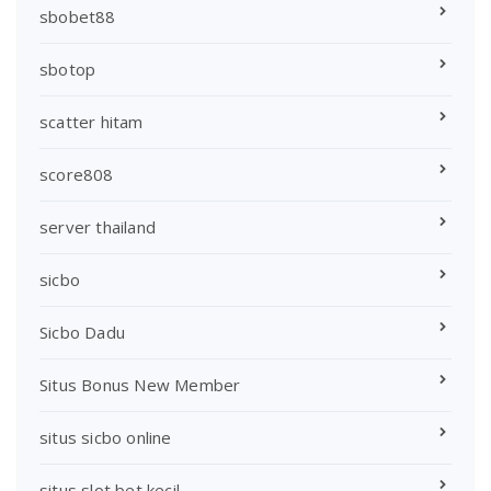
sbobet88
sbotop
scatter hitam
score808
server thailand
sicbo
Sicbo Dadu
Situs Bonus New Member
situs sicbo online
situs slot bet kecil