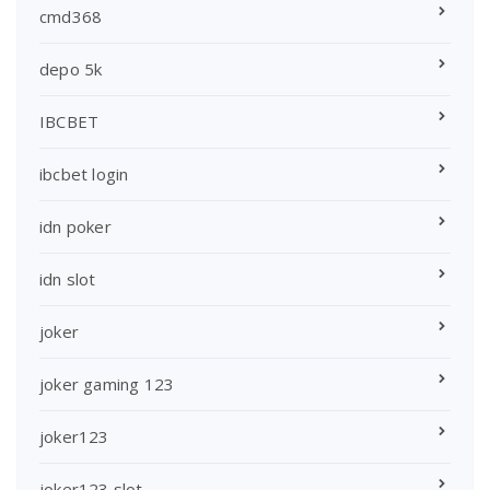
cmd368
depo 5k
IBCBET
ibcbet login
idn poker
idn slot
joker
joker gaming 123
joker123
joker123 slot