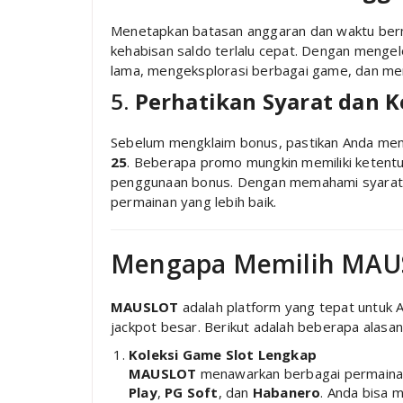
Menetapkan batasan anggaran dan waktu berm
kehabisan saldo terlalu cepat. Dengan mengel
lama, mengeksplorasi berbagai game, dan me
5.
Perhatikan Syarat dan 
Sebelum mengklaim bonus, pastikan Anda me
25
. Beberapa promo mungkin memiliki ketent
penggunaan bonus. Dengan memahami syarat-s
permainan yang lebih baik.
Mengapa Memilih MAU
MAUSLOT
adalah platform yang tepat untuk A
jackpot besar. Berikut adalah beberapa alas
Koleksi Game Slot Lengkap
MAUSLOT
menawarkan berbagai permainan
Play
,
PG Soft
, dan
Habanero
. Anda bisa 