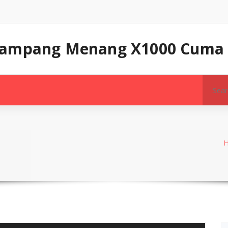
Gampang Menang X1000 Cuma D
Search
for: