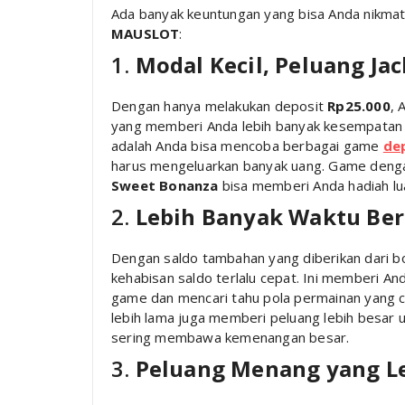
Ada banyak keuntungan yang bisa Anda nikma
MAUSLOT
:
1.
Modal Kecil, Peluang Ja
Dengan hanya melakukan deposit
Rp25.000
, 
yang memberi Anda lebih banyak kesempatan 
adalah Anda bisa mencoba berbagai game
de
harus mengeluarkan banyak uang. Game denga
Sweet Bonanza
bisa memberi Anda hadiah lua
2.
Lebih Banyak Waktu Be
Dengan saldo tambahan yang diberikan dari bo
kehabisan saldo terlalu cepat. Ini memberi 
game dan mencari tahu pola permainan yang 
lebih lama juga memberi peluang lebih besar
sering membawa kemenangan besar.
3.
Peluang Menang yang Le