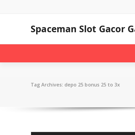
Skip
to
content
Spaceman Slot Gacor 
Tag Archives: depo 25 bonus 25 to 3x