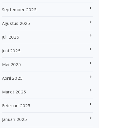
September 2025
Agustus 2025
Juli 2025
Juni 2025
Mei 2025
April 2025
Maret 2025
Februari 2025
Januari 2025