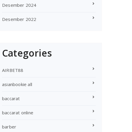
Desember 2024
Desember 2022
Categories
AIRBET88
asianbookie all
baccarat
baccarat online
barber