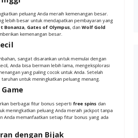
ingkatkan peluang Anda meraih kemenangan besar.
ang lebih besar untuk mendapatkan pembayaran yang
t Bonanza
,
Gates of Olympus
, dan
Wolf Gold
emberikan kemenangan besar.
ecil
bahan, sangat disarankan untuk memulai dengan
kecil, Anda bisa bermain lebih lama, mengeksplorasi
enangan yang paling cocok untuk Anda. Setelah
 taruhan untuk meningkatkan peluang menang.
s Game
an berbagai fitur bonus seperti
free spins
dan
untuk meningkatkan peluang Anda meraih jackpot tanpa
an Anda memanfaatkan setiap fitur bonus yang ada
ran dengan Bijak