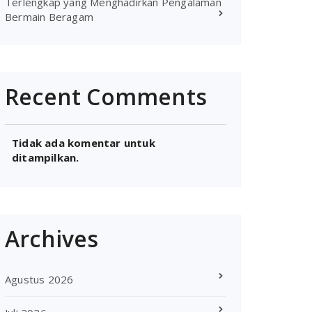
Terlengkap yang Menghadirkan Pengalaman
Bermain Beragam
Recent Comments
Tidak ada komentar untuk
ditampilkan.
Archives
Agustus 2026