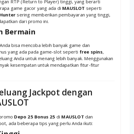
n RTP (Return to Player) tinggi, yang berarti
erapa game gacor yang ada di
MAUSLOT
seperti
 Hunter
sering memberikan pembayaran yang tinggi,
patkan dari promo ini.
n Bermain
 Anda bisa mencoba lebih banyak game dan
onus yang ada pada game-slot seperti
free spins
,
luang Anda untuk menang lebih banyak. Menggunakan
nyak kesempatan untuk mendapatkan fitur-fitur
eluang Jackpot dengan
MAUSLOT
 promo
Depo 25 Bonus 25
di
MAUSLOT
dan
ot, ada beberapa tips yang perlu Anda ikuti:
Tinggi