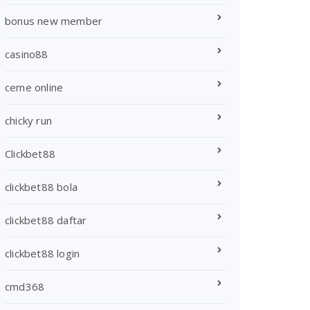
bonus new member
casino88
ceme online
chicky run
Clickbet88
clickbet88 bola
clickbet88 daftar
clickbet88 login
cmd368