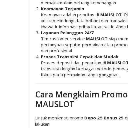
memaksimalkan peluang kemenangan.
Keamanan Terjamin
Keamanan adalah prioritas di
MAUSLOT
. P
untuk melindungi data pribadi dan transak
khawatir informasi pribadi atau saldo Anda 
Layanan Pelanggan 24/7
Tim customer service
MAUSLOT
siap memb
pertanyaan seputar permainan atau promo,
dan profesional.
Proses Transaksi Cepat dan Mudah
Proses deposit dan penarikan di
MAUSLO
transaksi dengan berbagai metode pembay
fokus pada permainan tanpa gangguan.
Cara Mengklaim Promo 
MAUSLOT
Untuk menikmati promo
Depo 25 Bonus 25
d
lakukan: