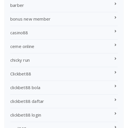
barber
bonus new member
casino88
ceme online
chicky run
Clickbet88
clickbet88 bola
clickbet88 daftar
clickbet88 login