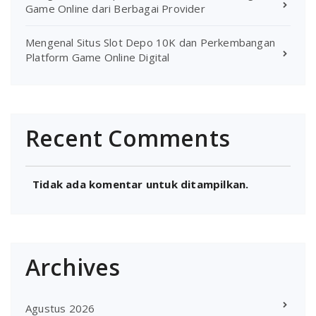
Game Online dari Berbagai Provider
Mengenal Situs Slot Depo 10K dan Perkembangan
Platform Game Online Digital
Recent Comments
Tidak ada komentar untuk ditampilkan.
Archives
Agustus 2026