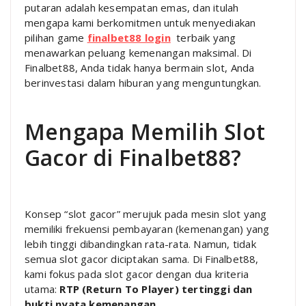
putaran adalah kesempatan emas, dan itulah
mengapa kami berkomitmen untuk menyediakan
pilihan game
finalbet88 login
terbaik yang
menawarkan peluang kemenangan maksimal. Di
Finalbet88, Anda tidak hanya bermain slot, Anda
berinvestasi dalam hiburan yang menguntungkan.
Mengapa Memilih Slot
Gacor di Finalbet88?
Konsep “slot gacor” merujuk pada mesin slot yang
memiliki frekuensi pembayaran (kemenangan) yang
lebih tinggi dibandingkan rata-rata. Namun, tidak
semua slot gacor diciptakan sama. Di Finalbet88,
kami fokus pada slot gacor dengan dua kriteria
utama:
RTP (Return To Player) tertinggi dan
bukti nyata kemenangan
.