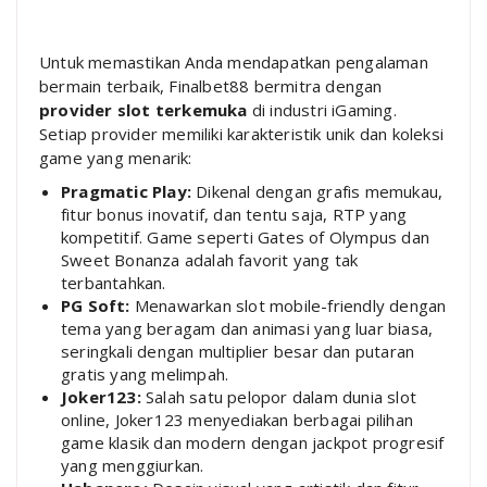
Untuk memastikan Anda mendapatkan pengalaman
bermain terbaik, Finalbet88 bermitra dengan
provider slot terkemuka
di industri iGaming.
Setiap provider memiliki karakteristik unik dan koleksi
game yang menarik:
Pragmatic Play:
Dikenal dengan grafis memukau,
fitur bonus inovatif, dan tentu saja, RTP yang
kompetitif. Game seperti Gates of Olympus dan
Sweet Bonanza adalah favorit yang tak
terbantahkan.
PG Soft:
Menawarkan slot mobile-friendly dengan
tema yang beragam dan animasi yang luar biasa,
seringkali dengan multiplier besar dan putaran
gratis yang melimpah.
Joker123:
Salah satu pelopor dalam dunia slot
online, Joker123 menyediakan berbagai pilihan
game klasik dan modern dengan jackpot progresif
yang menggiurkan.