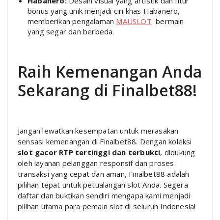
Habanero:
Desain visual yang artistik dan fitur
bonus yang unik menjadi ciri khas Habanero,
memberikan pengalaman
MAUSLOT
bermain
yang segar dan berbeda.
Raih Kemenangan Anda
Sekarang di Finalbet88!
Jangan lewatkan kesempatan untuk merasakan
sensasi kemenangan di Finalbet88. Dengan koleksi
slot gacor RTP tertinggi dan terbukti
, didukung
oleh layanan pelanggan responsif dan proses
transaksi yang cepat dan aman, Finalbet88 adalah
pilihan tepat untuk petualangan slot Anda. Segera
daftar dan buktikan sendiri mengapa kami menjadi
pilihan utama para pemain slot di seluruh Indonesia!