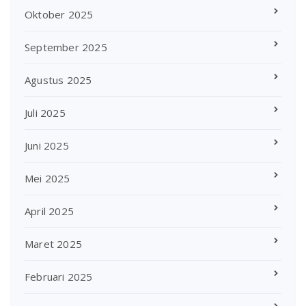
Oktober 2025
September 2025
Agustus 2025
Juli 2025
Juni 2025
Mei 2025
April 2025
Maret 2025
Februari 2025