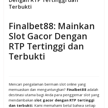
Terbukti
Finalbet88: Mainkan
Slot Gacor Dengan
RTP Tertinggi dan
Terbukti
Mencari pengalaman bermain slot online yang
memuaskan dan menguntungkan?
Finalbet88
adalah
destinasi utama bagi Anda para penggemar slot yang
mendambakan
slot gacor dengan RTP tertinggi
dan terbukti
. Kami memahami betul bahwa setiap