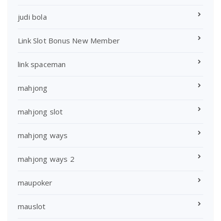
judi bola
Link Slot Bonus New Member
link spaceman
mahjong
mahjong slot
mahjong ways
mahjong ways 2
maupoker
mauslot