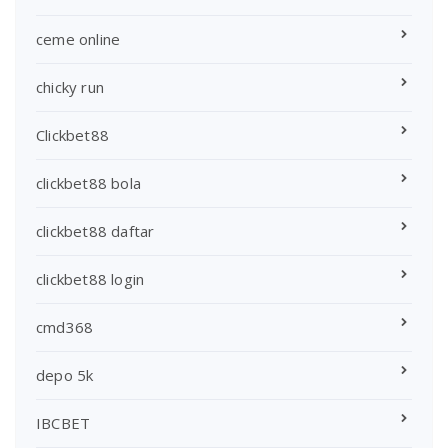
ceme online
chicky run
Clickbet88
clickbet88 bola
clickbet88 daftar
clickbet88 login
cmd368
depo 5k
IBCBET