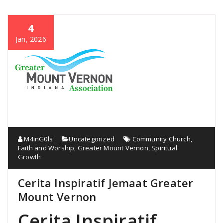
4
Jan, 2026
M4inG0ls
Uncategorized
Community Church
,
Faith and Worship
,
Greater Mount Vernon
,
Spiritual
Growth
Cerita Inspiratif Jemaat Greater
Mount Vernon
Cerita Inspiratif