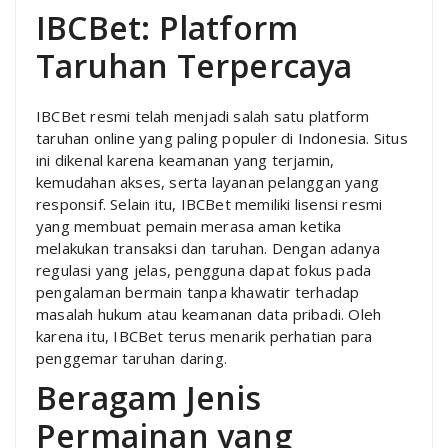
IBCBet: Platform
Taruhan Terpercaya
IBCBet resmi telah menjadi salah satu platform
taruhan online yang paling populer di Indonesia. Situs
ini dikenal karena keamanan yang terjamin,
kemudahan akses, serta layanan pelanggan yang
responsif. Selain itu, IBCBet memiliki lisensi resmi
yang membuat pemain merasa aman ketika
melakukan transaksi dan taruhan. Dengan adanya
regulasi yang jelas, pengguna dapat fokus pada
pengalaman bermain tanpa khawatir terhadap
masalah hukum atau keamanan data pribadi. Oleh
karena itu, IBCBet terus menarik perhatian para
penggemar taruhan daring.
Beragam Jenis
Permainan yang