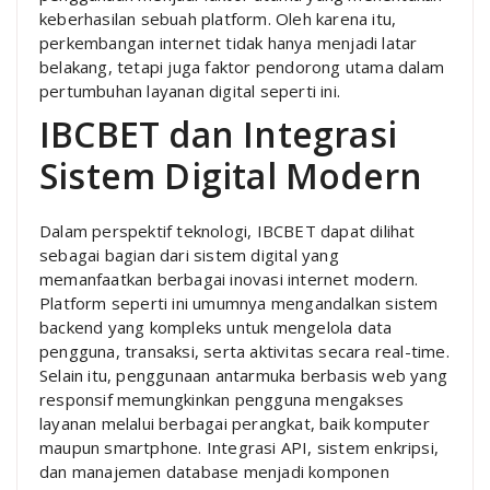
keberhasilan sebuah platform. Oleh karena itu,
perkembangan internet tidak hanya menjadi latar
belakang, tetapi juga faktor pendorong utama dalam
pertumbuhan layanan digital seperti ini.
IBCBET dan Integrasi
Sistem Digital Modern
Dalam perspektif teknologi, IBCBET dapat dilihat
sebagai bagian dari sistem digital yang
memanfaatkan berbagai inovasi internet modern.
Platform seperti ini umumnya mengandalkan sistem
backend yang kompleks untuk mengelola data
pengguna, transaksi, serta aktivitas secara real-time.
Selain itu, penggunaan antarmuka berbasis web yang
responsif memungkinkan pengguna mengakses
layanan melalui berbagai perangkat, baik komputer
maupun smartphone. Integrasi API, sistem enkripsi,
dan manajemen database menjadi komponen