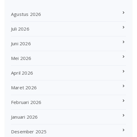
Agustus 2026
Juli 2026
Juni 2026
Mei 2026
April 2026
Maret 2026
Februari 2026
Januari 2026
Desember 2025