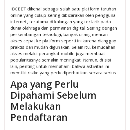
IBCBET dikenal sebagai salah satu platform taruhan
online yang cukup sering dibicarakan oleh pengguna
internet, terutama di kalangan yang tertarik pada
dunia olahraga dan permainan digital. Seiring dengan
perkembangan teknologi, banyak orang mencari
akses cepat ke platform seperti ini karena dianggap
praktis dan mudah digunakan. Selain itu, kemudahan
akses melalui perangkat mobile juga membuat
popularitasnya semakin meningkat. Namun, di sisi
lain, penting untuk memahami bahwa aktivitas ini
memiliki risiko yang perlu diperhatikan secara serius.
Apa yang Perlu
Dipahami Sebelum
Melakukan
Pendaftaran