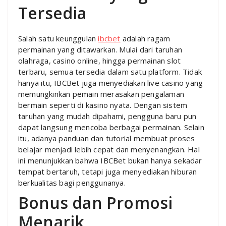
Tersedia
Salah satu keunggulan
ibcbet
adalah ragam
permainan yang ditawarkan. Mulai dari taruhan
olahraga, casino online, hingga permainan slot
terbaru, semua tersedia dalam satu platform. Tidak
hanya itu, IBCBet juga menyediakan live casino yang
memungkinkan pemain merasakan pengalaman
bermain seperti di kasino nyata. Dengan sistem
taruhan yang mudah dipahami, pengguna baru pun
dapat langsung mencoba berbagai permainan. Selain
itu, adanya panduan dan tutorial membuat proses
belajar menjadi lebih cepat dan menyenangkan. Hal
ini menunjukkan bahwa IBCBet bukan hanya sekadar
tempat bertaruh, tetapi juga menyediakan hiburan
berkualitas bagi penggunanya.
Bonus dan Promosi
Menarik