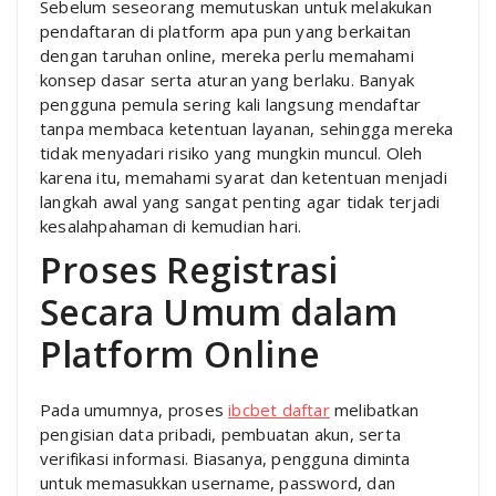
Sebelum seseorang memutuskan untuk melakukan
pendaftaran di platform apa pun yang berkaitan
dengan taruhan online, mereka perlu memahami
konsep dasar serta aturan yang berlaku. Banyak
pengguna pemula sering kali langsung mendaftar
tanpa membaca ketentuan layanan, sehingga mereka
tidak menyadari risiko yang mungkin muncul. Oleh
karena itu, memahami syarat dan ketentuan menjadi
langkah awal yang sangat penting agar tidak terjadi
kesalahpahaman di kemudian hari.
Proses Registrasi
Secara Umum dalam
Platform Online
Pada umumnya, proses
ibcbet daftar
melibatkan
pengisian data pribadi, pembuatan akun, serta
verifikasi informasi. Biasanya, pengguna diminta
untuk memasukkan username, password, dan