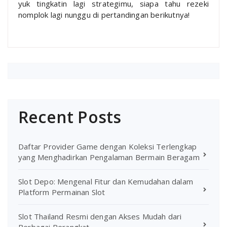
yuk tingkatin lagi strategimu, siapa tahu rezeki
nomplok lagi nunggu di pertandingan berikutnya!
Recent Posts
Daftar Provider Game dengan Koleksi Terlengkap
yang Menghadirkan Pengalaman Bermain Beragam
Slot Depo: Mengenal Fitur dan Kemudahan dalam
Platform Permainan Slot
Slot Thailand Resmi dengan Akses Mudah dari
Berbagai Perangkat