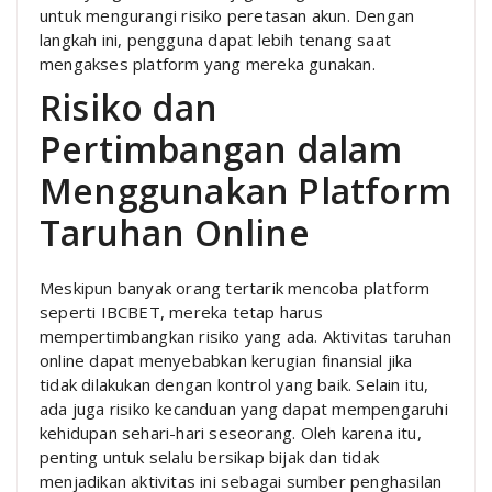
untuk mengurangi risiko peretasan akun. Dengan
langkah ini, pengguna dapat lebih tenang saat
mengakses platform yang mereka gunakan.
Risiko dan
Pertimbangan dalam
Menggunakan Platform
Taruhan Online
Meskipun banyak orang tertarik mencoba platform
seperti IBCBET, mereka tetap harus
mempertimbangkan risiko yang ada. Aktivitas taruhan
online dapat menyebabkan kerugian finansial jika
tidak dilakukan dengan kontrol yang baik. Selain itu,
ada juga risiko kecanduan yang dapat mempengaruhi
kehidupan sehari-hari seseorang. Oleh karena itu,
penting untuk selalu bersikap bijak dan tidak
menjadikan aktivitas ini sebagai sumber penghasilan