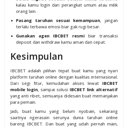
kalau kamu login dari perangkat umum atau milik
orang lain.
Pasang taruhan sesuai kemampuan
, jangan
terlalu terbawa emosi biar gak rugi besar.
Gunakan agen IBCBET resmi
biar transaksi
deposit dan withdraw kamu aman dan cepat.
Kesimpulan
IBCBET adalah pilihan tepat buat kamu yang nyari
platform taruhan online dengan kualitas internasional.
Dari segi fitur, kemudahan akses lewat
IBCBET
mobile login
, sampai solusi
IBCBET link alternatif
yang anti ribet, semuanya didesain buat memanjakan
para pemain.
Jadi, buat kamu yang belum nyobain, sekarang
saatnya ngerasain serunya dunia taruhan online
bareng IBCBET. Dan buat yang udah pernah main,