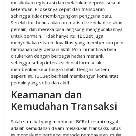
melakukan registrasi dan melakukan deposit sesuai
ketentuan. Prosesnya cepat dan transparan
sehingga tidak membingungkan pengguna baru.
Setelah itu, bonus akan otomatis dikreditkan ke akun
pemain, dan mereka bisa langsung menggunakannya
untuk bermain. Tidak hanya itu, IBCBet juga
menyediakan sistem loyalitas yang memberikan poin
tambahan bagi pemain aktif. Poin ini nantinya bisa
ditukarkan dengan berbagai hadiah menarik,
sehingga setiap interaksi di platform selalu
memberikan keuntungan lebih. Dengan sistem
seperti ini, IBCBet berhasil membangun komunitas
pemain yang setia dan aktif.
Keamanan dan
Kemudahan Transaksi
Salah satu hal yang membuat IBCBet resmi unggul
adalah kemudahan dalam melakukan transaksi. Situs
ini mendukung berbagai metode pembayaran, mulai