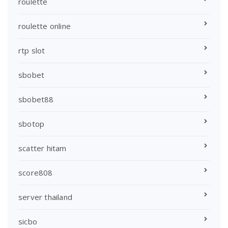
roulette
roulette online
rtp slot
sbobet
sbobet88
sbotop
scatter hitam
score808
server thailand
sicbo