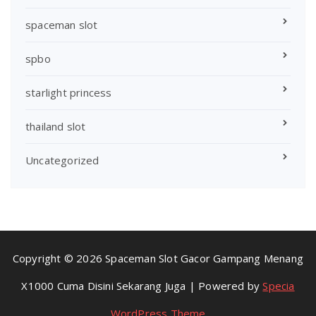
spaceman slot
spbo
starlight princess
thailand slot
Uncategorized
Copyright © 2026 Spaceman Slot Gacor Gampang Menang
X1000 Cuma Disini Sekarang Juga | Powered by
Specia
WordPress Theme