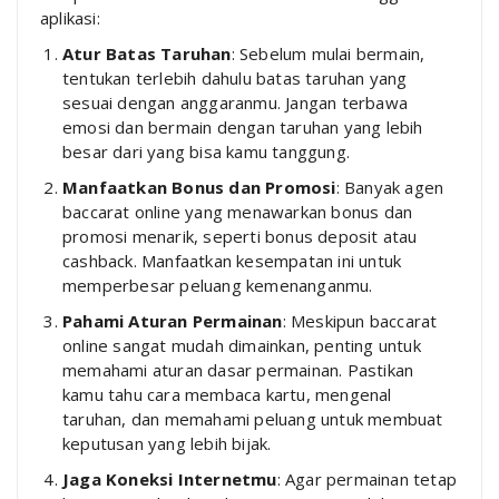
aplikasi:
Atur Batas Taruhan
: Sebelum mulai bermain,
tentukan terlebih dahulu batas taruhan yang
sesuai dengan anggaranmu. Jangan terbawa
emosi dan bermain dengan taruhan yang lebih
besar dari yang bisa kamu tanggung.
Manfaatkan Bonus dan Promosi
: Banyak agen
baccarat online yang menawarkan bonus dan
promosi menarik, seperti bonus deposit atau
cashback. Manfaatkan kesempatan ini untuk
memperbesar peluang kemenanganmu.
Pahami Aturan Permainan
: Meskipun baccarat
online sangat mudah dimainkan, penting untuk
memahami aturan dasar permainan. Pastikan
kamu tahu cara membaca kartu, mengenal
taruhan, dan memahami peluang untuk membuat
keputusan yang lebih bijak.
Jaga Koneksi Internetmu
: Agar permainan tetap