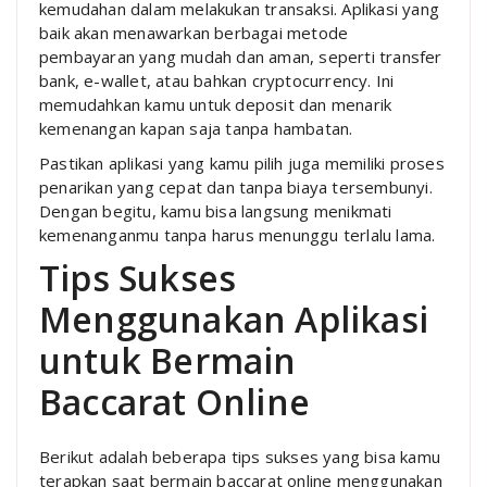
kemudahan dalam melakukan transaksi. Aplikasi yang
baik akan menawarkan berbagai metode
pembayaran yang mudah dan aman, seperti transfer
bank, e-wallet, atau bahkan cryptocurrency. Ini
memudahkan kamu untuk deposit dan menarik
kemenangan kapan saja tanpa hambatan.
Pastikan aplikasi yang kamu pilih juga memiliki proses
penarikan yang cepat dan tanpa biaya tersembunyi.
Dengan begitu, kamu bisa langsung menikmati
kemenanganmu tanpa harus menunggu terlalu lama.
Tips Sukses
Menggunakan Aplikasi
untuk Bermain
Baccarat Online
Berikut adalah beberapa tips sukses yang bisa kamu
terapkan saat bermain baccarat online menggunakan