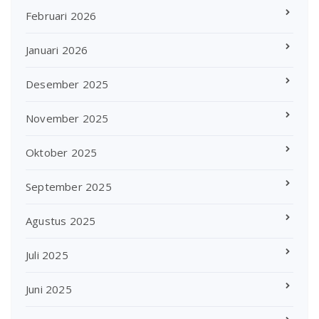
Februari 2026
Januari 2026
Desember 2025
November 2025
Oktober 2025
September 2025
Agustus 2025
Juli 2025
Juni 2025