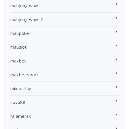
mahjong ways
mahjong ways 2
maupoker
mauslot
maxbet
maxbet sport
mix parlay
nova88
rajamerak