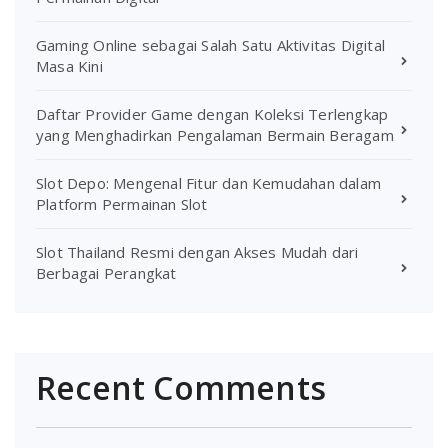
Gaming Online sebagai Salah Satu Aktivitas Digital
Masa Kini
Daftar Provider Game dengan Koleksi Terlengkap
yang Menghadirkan Pengalaman Bermain Beragam
Slot Depo: Mengenal Fitur dan Kemudahan dalam
Platform Permainan Slot
Slot Thailand Resmi dengan Akses Mudah dari
Berbagai Perangkat
Recent Comments