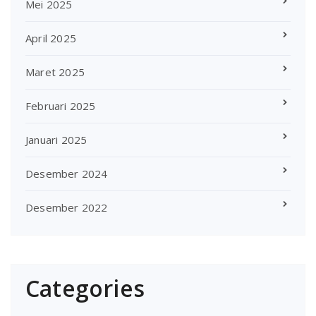
Mei 2025
April 2025
Maret 2025
Februari 2025
Januari 2025
Desember 2024
Desember 2022
Categories