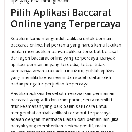
tips yang bisa kamu gunakan!
Pilih Aplikasi Baccarat
Online yang Terpercaya
Sebelum kamu mengunduh aplikasi untuk bermain
baccarat online, hal pertama yang harus kamu lakukan
adalah memastikan bahwa aplikasi tersebut berasal
dari agen baccarat online yang terpercaya. Banyak
aplikasi permainan yang tersedia, tetapi tidak
semuanya aman atau adil. Untuk itu, pilihlah aplikasi
yang memiliki lisensi resmi dan sudah diatur oleh
badan pengatur perjudian terpercaya.
Pastikan aplikasi tersebut menawarkan permainan
baccarat yang adil dan transparan, serta memiliki
fitur keamanan yang baik. Salah satu cara untuk
mengetahui apakah aplikasi tersebut terpercaya
adalah dengan membaca ulasan dari pemain lain. Jika
banyak yang memberikan review positif, maka