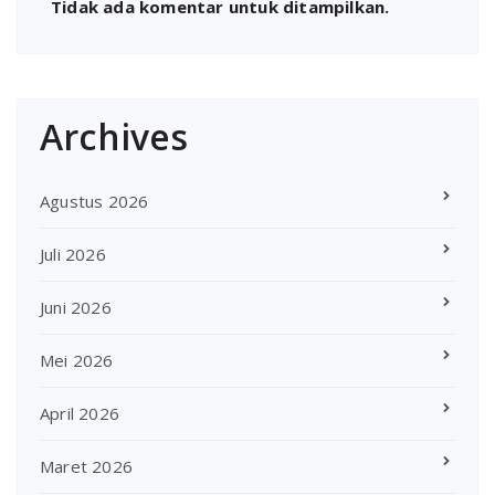
Tidak ada komentar untuk ditampilkan.
Archives
Agustus 2026
Juli 2026
Juni 2026
Mei 2026
April 2026
Maret 2026