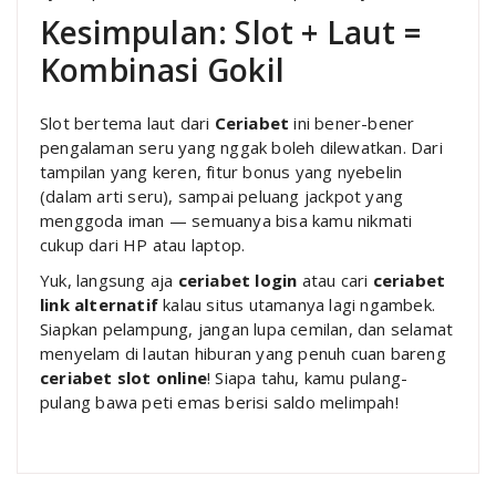
Kesimpulan: Slot + Laut =
Kombinasi Gokil
Slot bertema laut dari
Ceriabet
ini bener-bener
pengalaman seru yang nggak boleh dilewatkan. Dari
tampilan yang keren, fitur bonus yang nyebelin
(dalam arti seru), sampai peluang jackpot yang
menggoda iman — semuanya bisa kamu nikmati
cukup dari HP atau laptop.
Yuk, langsung aja
ceriabet login
atau cari
ceriabet
link alternatif
kalau situs utamanya lagi ngambek.
Siapkan pelampung, jangan lupa cemilan, dan selamat
menyelam di lautan hiburan yang penuh cuan bareng
ceriabet slot online
! Siapa tahu, kamu pulang-
pulang bawa peti emas berisi saldo melimpah!