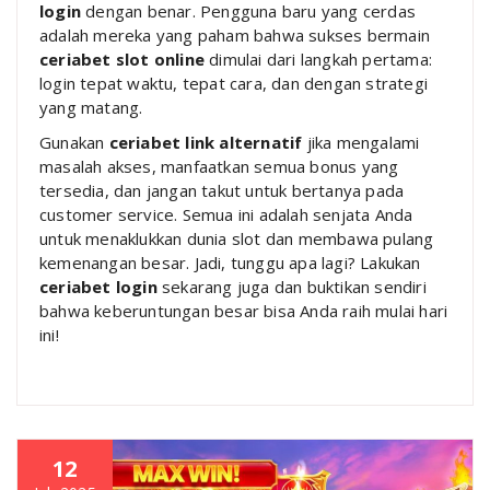
login
dengan benar. Pengguna baru yang cerdas
adalah mereka yang paham bahwa sukses bermain
ceriabet slot online
dimulai dari langkah pertama:
login tepat waktu, tepat cara, dan dengan strategi
yang matang.
Gunakan
ceriabet link alternatif
jika mengalami
masalah akses, manfaatkan semua bonus yang
tersedia, dan jangan takut untuk bertanya pada
customer service. Semua ini adalah senjata Anda
untuk menaklukkan dunia slot dan membawa pulang
kemenangan besar. Jadi, tunggu apa lagi? Lakukan
ceriabet login
sekarang juga dan buktikan sendiri
bahwa keberuntungan besar bisa Anda raih mulai hari
ini!
12