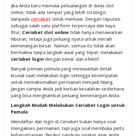
Jika Anda baru memulai petualangan di dunia slot
online, tidak ada tempat yang lebih strategis
daripada
ceriabet
untuk memulai. Dengan reputasi
sebagai salah satu platform terpercaya dan kaya
fitur,
Ceriabet slot online
tidak hanya menawarkan
hiburan, tetapi juga peluang nyata untuk meraih
kemenangan besar. Namun, semua itu tidak akan
bermakna tanpa langkah awal yang tepat: melakukan
ceriabet login
dengan benar dan efektif.
Banyak pemain pemula yang melewatkan detail
krusial saat melakukan login sehingga kesempatan
untuk memaksimalkan permainan menjadi hilang.
Jangan sampai Anda jadi korban kesalahan sederhana
yang bisa menghambat peluang kemenangan Anda.
Langkah Mudah Melakukan Ceriabet Login untuk
Pemula
Mendaftar dan login di Ceriabet bukan hanya soal
mengakses permainan, tapi juga soal membuka pintu
keberuntungan. Berikut panduan singkat agar Anda