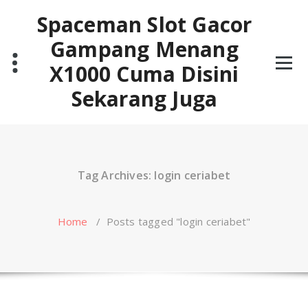
Skip
Spaceman Slot Gacor
to
content
Gampang Menang
X1000 Cuma Disini
Sekarang Juga
Tag Archives: login ceriabet
Home
/
Posts tagged "login ceriabet"