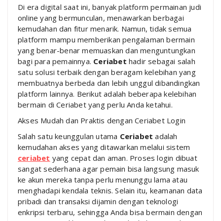
Di era digital saat ini, banyak platform permainan judi
online yang bermunculan, menawarkan berbagai
kemudahan dan fitur menarik. Namun, tidak semua
platform mampu memberikan pengalaman bermain
yang benar-benar memuaskan dan menguntungkan
bagi para pemainnya.
Ceriabet
hadir sebagai salah
satu solusi terbaik dengan beragam kelebihan yang
membuatnya berbeda dan lebih unggul dibandingkan
platform lainnya. Berikut adalah beberapa kelebihan
bermain di Ceriabet yang perlu Anda ketahui.
Akses Mudah dan Praktis dengan Ceriabet Login
Salah satu keunggulan utama
Ceriabet
adalah
kemudahan akses yang ditawarkan melalui sistem
ceriabet
yang cepat dan aman. Proses login dibuat
sangat sederhana agar pemain bisa langsung masuk
ke akun mereka tanpa perlu menunggu lama atau
menghadapi kendala teknis. Selain itu, keamanan data
pribadi dan transaksi dijamin dengan teknologi
enkripsi terbaru, sehingga Anda bisa bermain dengan