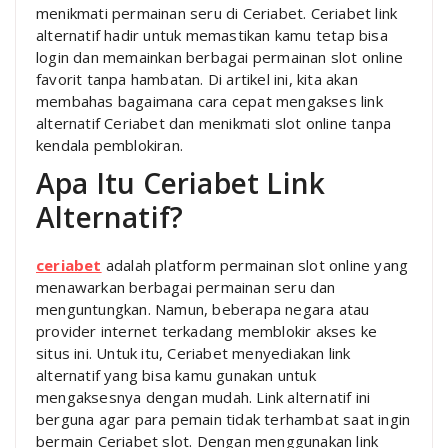
menikmati permainan seru di Ceriabet. Ceriabet link
alternatif hadir untuk memastikan kamu tetap bisa
login dan memainkan berbagai permainan slot online
favorit tanpa hambatan. Di artikel ini, kita akan
membahas bagaimana cara cepat mengakses link
alternatif Ceriabet dan menikmati slot online tanpa
kendala pemblokiran.
Apa Itu Ceriabet Link
Alternatif?
ceriabet
adalah platform permainan slot online yang
menawarkan berbagai permainan seru dan
menguntungkan. Namun, beberapa negara atau
provider internet terkadang memblokir akses ke
situs ini. Untuk itu, Ceriabet menyediakan link
alternatif yang bisa kamu gunakan untuk
mengaksesnya dengan mudah. Link alternatif ini
berguna agar para pemain tidak terhambat saat ingin
bermain Ceriabet slot. Dengan menggunakan link