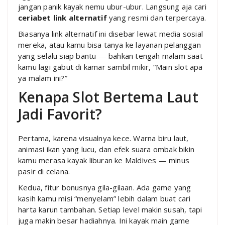
jangan panik kayak nemu ubur-ubur. Langsung aja cari
ceriabet link alternatif
yang resmi dan terpercaya.
Biasanya link alternatif ini disebar lewat media sosial
mereka, atau kamu bisa tanya ke layanan pelanggan
yang selalu siap bantu — bahkan tengah malam saat
kamu lagi gabut di kamar sambil mikir, “Main slot apa
ya malam ini?”
Kenapa Slot Bertema Laut
Jadi Favorit?
Pertama, karena visualnya kece. Warna biru laut,
animasi ikan yang lucu, dan efek suara ombak bikin
kamu merasa kayak liburan ke Maldives — minus
pasir di celana.
Kedua, fitur bonusnya gila-gilaan. Ada game yang
kasih kamu misi “menyelam” lebih dalam buat cari
harta karun tambahan. Setiap level makin susah, tapi
juga makin besar hadiahnya. Ini kayak main game