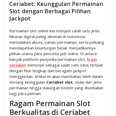
Ceriabet: Keunggulan Permainan
Slot dengan Berbagai Pilihan
Jackpot
Permainan slot online kini menjadi salah satu jenis
hiburan digital paling diminati di Indonesia.
Kemudahan akses, variasi permainan, serta peluang
mendapatkan keuntungan besar menjadikannya
pilihan utama para pencinta judi online. Di antara
banyak platform penyedia permainan slot,
login
ceriabet
menonjol sebagai salah satu situs terbaik
dengan fitur lengkap dan beragam jackpot
menggiurkan. Artikel ini akan membahas lebih dalam
tentang keunggulan
Ceriabet slot
, mulai dari jenis
permainan hingga dukungan sistem yang disediakan
bagi para pemain.
Ragam Permainan Slot
Berkualitas di Ceriabet