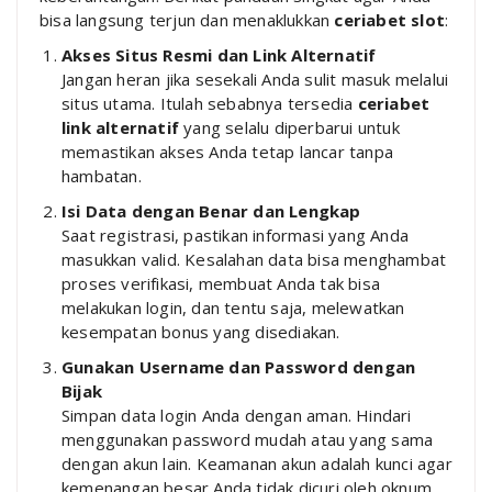
bisa langsung terjun dan menaklukkan
ceriabet slot
:
Akses Situs Resmi dan Link Alternatif
Jangan heran jika sesekali Anda sulit masuk melalui
situs utama. Itulah sebabnya tersedia
ceriabet
link alternatif
yang selalu diperbarui untuk
memastikan akses Anda tetap lancar tanpa
hambatan.
Isi Data dengan Benar dan Lengkap
Saat registrasi, pastikan informasi yang Anda
masukkan valid. Kesalahan data bisa menghambat
proses verifikasi, membuat Anda tak bisa
melakukan login, dan tentu saja, melewatkan
kesempatan bonus yang disediakan.
Gunakan Username dan Password dengan
Bijak
Simpan data login Anda dengan aman. Hindari
menggunakan password mudah atau yang sama
dengan akun lain. Keamanan akun adalah kunci agar
kemenangan besar Anda tidak dicuri oleh oknum