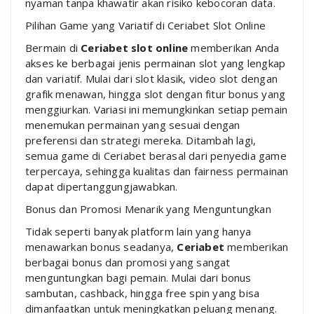
nyaman tanpa khawatir akan risiko kebocoran data.
Pilihan Game yang Variatif di Ceriabet Slot Online
Bermain di
Ceriabet slot online
memberikan Anda
akses ke berbagai jenis permainan slot yang lengkap
dan variatif. Mulai dari slot klasik, video slot dengan
grafik menawan, hingga slot dengan fitur bonus yang
menggiurkan. Variasi ini memungkinkan setiap pemain
menemukan permainan yang sesuai dengan
preferensi dan strategi mereka. Ditambah lagi,
semua game di Ceriabet berasal dari penyedia game
terpercaya, sehingga kualitas dan fairness permainan
dapat dipertanggungjawabkan.
Bonus dan Promosi Menarik yang Menguntungkan
Tidak seperti banyak platform lain yang hanya
menawarkan bonus seadanya,
Ceriabet
memberikan
berbagai bonus dan promosi yang sangat
menguntungkan bagi pemain. Mulai dari bonus
sambutan, cashback, hingga free spin yang bisa
dimanfaatkan untuk meningkatkan peluang menang.