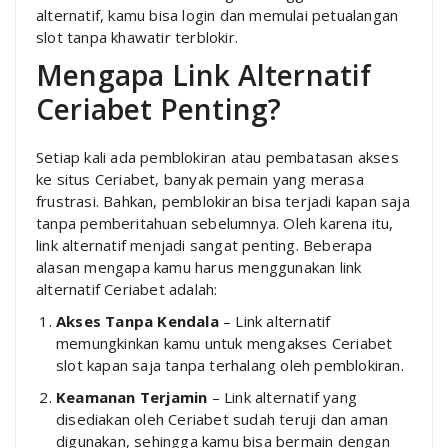
alternatif, kamu bisa login dan memulai petualangan
slot tanpa khawatir terblokir.
Mengapa Link Alternatif
Ceriabet Penting?
Setiap kali ada pemblokiran atau pembatasan akses
ke situs Ceriabet, banyak pemain yang merasa
frustrasi. Bahkan, pemblokiran bisa terjadi kapan saja
tanpa pemberitahuan sebelumnya. Oleh karena itu,
link alternatif menjadi sangat penting. Beberapa
alasan mengapa kamu harus menggunakan link
alternatif Ceriabet adalah:
Akses Tanpa Kendala
– Link alternatif
memungkinkan kamu untuk mengakses Ceriabet
slot kapan saja tanpa terhalang oleh pemblokiran.
Keamanan Terjamin
– Link alternatif yang
disediakan oleh Ceriabet sudah teruji dan aman
digunakan, sehingga kamu bisa bermain dengan