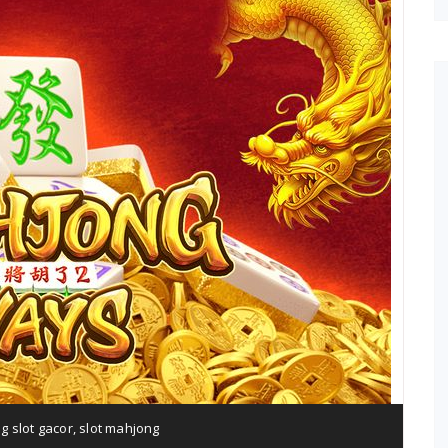
g slot gacor
,
slot mahjong