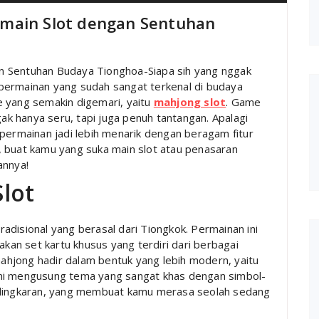
rmain Slot dengan Sentuhan
n Sentuhan Budaya Tionghoa-Siapa sih yang nggak
permainan yang sudah sangat terkenal di budaya
ine yang semakin digemari, yaitu
mahjong slot
. Game
k hanya seru, tapi juga penuh tantangan. Apalagi
permainan jadi lebih menarik dengan beragam fitur
, buat kamu yang suka main slot atau penasaran
annya!
lot
adisional yang berasal dari Tiongkok. Permainan ini
an set kartu khusus yang terdiri dari berbagai
hjong hadir dalam bentuk yang lebih modern, yaitu
ni mengusung tema yang sangat khas dengan simbol-
n lingkaran, yang membuat kamu merasa seolah sedang