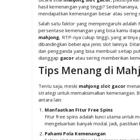
hasil kemenangan yang tinggi? Sederhananya,
mendapatkan kemenangan besar atau sering 
Salah satu faktor yang mempengaruhi adalah R
persentase kemenangan yang bisa kamu dapatk
mahjong
, RTP-nya cukup tinggi, yang artiny
dibandingkan beberapa jenis slot lainnya. Di
dan pengganda yang bisa membuat setiap puta
dianggap
gacor
atau sering memberikan kem
Tips Menang di Mah
Tentu saja, meski
mahjong slot gacor
menaw
strategi untuk memaksimalkan kemenangan. B
antara lain:
Manfaatkan Fitur Free Spins
Fitur free spins adalah kunci utama untu
mengeluarkan banyak modal. Jadi, pastikan 
Pahami Pola Kemenangan