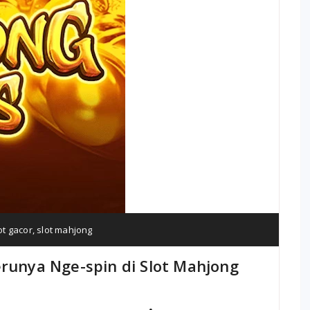
ot gacor
,
slot mahjong
erunya Nge-spin di Slot Mahjong