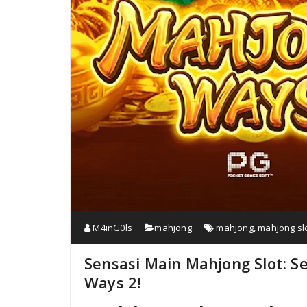
M4inG0ls
mahjong
mahjong
,
mahjong sl
Sensasi Main Mahjong Slot: S
Ways 2!