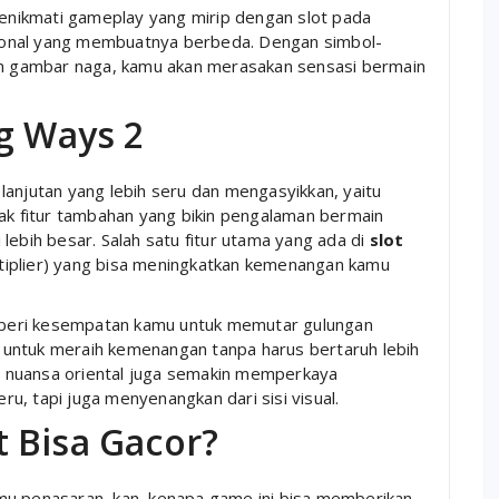
enikmati gameplay yang mirip dengan slot pada
ional yang membuatnya berbeda. Dengan simbol-
dan gambar naga, kamu akan merasakan sensasi bermain
g Ways 2
ir lanjutan yang lebih seru dan mengasyikkan, yaitu
ak fitur tambahan yang bikin pengalaman bermain
lebih besar. Salah satu fitur utama yang ada di
slot
tiplier) yang bisa meningkatkan kemenangan kamu
eri kesempatan kamu untuk memutar gulungan
ar untuk meraih kemenangan tanpa harus bertaruh lebih
 nuansa oriental juga semakin memperkaya
u, tapi juga menyenangkan dari sisi visual.
 Bisa Gacor?
amu penasaran, kan, kenapa game ini bisa memberikan