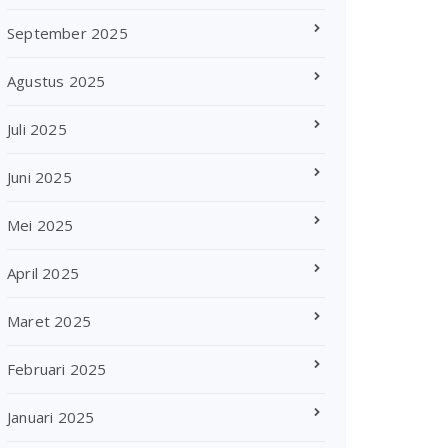
September 2025
Agustus 2025
Juli 2025
Juni 2025
Mei 2025
April 2025
Maret 2025
Februari 2025
Januari 2025