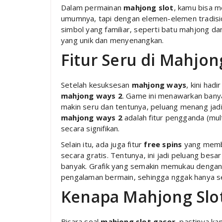
Dalam permainan
mahjong slot
, kamu bisa m
umumnya, tapi dengan elemen-elemen tradis
simbol yang familiar, seperti batu mahjong 
yang unik dan menyenangkan.
Fitur Seru di Mahjon
Setelah kesuksesan
mahjong ways
, kini had
mahjong ways 2
. Game ini menawarkan bany
makin seru dan tentunya, peluang menang jadi 
mahjong ways 2
adalah fitur pengganda (mul
secara signifikan.
Selain itu, ada juga fitur
free spins
yang memb
secara gratis. Tentunya, ini jadi peluang bes
banyak. Grafik yang semakin memukau dengan
pengalaman bermain, sehingga nggak hanya ser
Kenapa Mahjong Slot
Bicara soal
mahjong slot gacor
, pastinya k