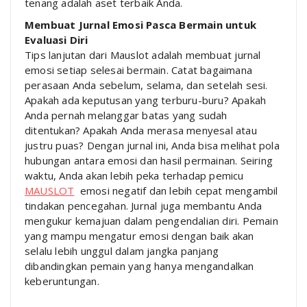
tenang adalah aset terbaik Anda.
Membuat Jurnal Emosi Pasca Bermain untuk
Evaluasi Diri
Tips lanjutan dari Mauslot adalah membuat jurnal
emosi setiap selesai bermain. Catat bagaimana
perasaan Anda sebelum, selama, dan setelah sesi.
Apakah ada keputusan yang terburu-buru? Apakah
Anda pernah melanggar batas yang sudah
ditentukan? Apakah Anda merasa menyesal atau
justru puas? Dengan jurnal ini, Anda bisa melihat pola
hubungan antara emosi dan hasil permainan. Seiring
waktu, Anda akan lebih peka terhadap pemicu
MAUSLOT
emosi negatif dan lebih cepat mengambil
tindakan pencegahan. Jurnal juga membantu Anda
mengukur kemajuan dalam pengendalian diri. Pemain
yang mampu mengatur emosi dengan baik akan
selalu lebih unggul dalam jangka panjang
dibandingkan pemain yang hanya mengandalkan
keberuntungan.