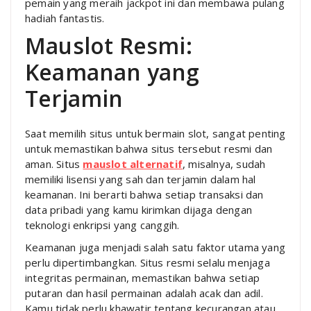
pemain yang meraih jackpot ini dan membawa pulang
hadiah fantastis.
Mauslot Resmi:
Keamanan yang
Terjamin
Saat memilih situs untuk bermain slot, sangat penting
untuk memastikan bahwa situs tersebut resmi dan
aman. Situs
mauslot alternatif
, misalnya, sudah
memiliki lisensi yang sah dan terjamin dalam hal
keamanan. Ini berarti bahwa setiap transaksi dan
data pribadi yang kamu kirimkan dijaga dengan
teknologi enkripsi yang canggih.
Keamanan juga menjadi salah satu faktor utama yang
perlu dipertimbangkan. Situs resmi selalu menjaga
integritas permainan, memastikan bahwa setiap
putaran dan hasil permainan adalah acak dan adil.
Kamu tidak perlu khawatir tentang kecurangan atau