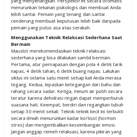
yang menyenangkan. Perspektif ini secara otomatis
menurunkan tekanan psikologis dan membuat Anda
lebih santai. Pemain yang tenang dan santai
cenderung membuat keputusan lebih baik daripada
pemain yang putus asa atau serakah.
Menggunakan Teknik Relaksasi Sederhana Saat
Bermain
Mauslot merekomendasikan teknik relaksasi
sederhana yang bisa dilakukan sambil bermain.
Pertama, atur pernapasan dengan pola 4 detik tarik
napas, 4 detik tahan, 6 detik buang napas. Lakukan
siklus ini selama satu menit setiap kali Anda merasa
tegang. Kedua, lepaskan ketegangan dari bahu dan
rahang secara sadar. Ketiga, minum air putih secara
teratur karena dehidrasi ringan dapat memperburuk
suasana hati. Keempat, berdiri dan regangkan tubuh
setiap 30 menit sekali. Teknik-teknik kecil ini terbukti
secara ilmiah menurunkan kadar kortisol (hormon
stres) dan mengembalikan keseimbangan emosi.
Jangan anggap remeh relaksasi, karena pikiran yang