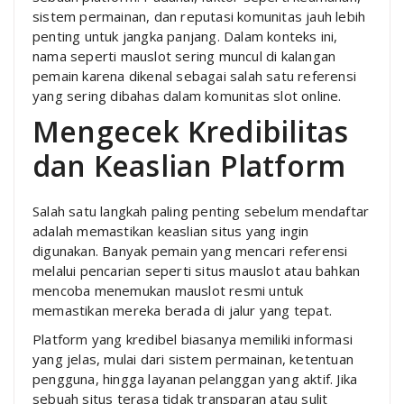
sistem permainan, dan reputasi komunitas jauh lebih
penting untuk jangka panjang. Dalam konteks ini,
nama seperti mauslot sering muncul di kalangan
pemain karena dikenal sebagai salah satu referensi
yang sering dibahas dalam komunitas slot online.
Mengecek Kredibilitas
dan Keaslian Platform
Salah satu langkah paling penting sebelum mendaftar
adalah memastikan keaslian situs yang ingin
digunakan. Banyak pemain yang mencari referensi
melalui pencarian seperti situs mauslot atau bahkan
mencoba menemukan mauslot resmi untuk
memastikan mereka berada di jalur yang tepat.
Platform yang kredibel biasanya memiliki informasi
yang jelas, mulai dari sistem permainan, ketentuan
pengguna, hingga layanan pelanggan yang aktif. Jika
sebuah situs terasa tidak transparan atau sulit