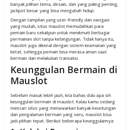
banyak pilihan tema, desain, dan yang paling penting,
jackpot besar yang bisa mengubah hidup.
Dengan tampilan yang user-friendly dan navigasi
yang mudah, situs mauslot memudahkan para
pemain baru sekalipun untuk menikmati berbagai
permainan slot tanpa kebingungan. Tidak hanya itu,
mauslot juga dikenal dengan sistem keamanan yang
ketat, sehingga pemain bisa merasa aman saat
bermain dan melakukan transaksi.
Keunggulan Bermain di
Mauslot
Sebelum masuk lebih jauh, kita bahas dulu apa sih
keunggulan bermain di mauslot. Kalau kamu sedang
mencari situs yang menawarkan banyak keuntungan
dan pengalaman bermain yang seru, mauslot bisa
jadi pilihan tepat. Berikut beberapa keunggulannya: