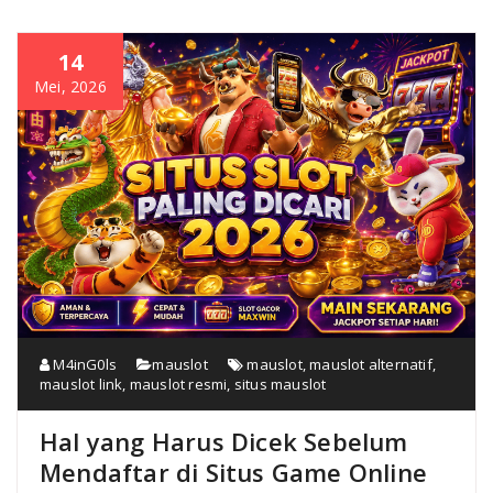
14
Mei, 2026
M4inG0ls
mauslot
mauslot
,
mauslot alternatif
,
mauslot link
,
mauslot resmi
,
situs mauslot
Hal yang Harus Dicek Sebelum
Mendaftar di Situs Game Online