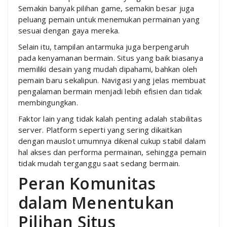
Semakin banyak pilihan game, semakin besar juga
peluang pemain untuk menemukan permainan yang
sesuai dengan gaya mereka.
Selain itu, tampilan antarmuka juga berpengaruh
pada kenyamanan bermain. Situs yang baik biasanya
memiliki desain yang mudah dipahami, bahkan oleh
pemain baru sekalipun. Navigasi yang jelas membuat
pengalaman bermain menjadi lebih efisien dan tidak
membingungkan.
Faktor lain yang tidak kalah penting adalah stabilitas
server. Platform seperti yang sering dikaitkan
dengan mauslot umumnya dikenal cukup stabil dalam
hal akses dan performa permainan, sehingga pemain
tidak mudah terganggu saat sedang bermain.
Peran Komunitas
dalam Menentukan
Pilihan Situs