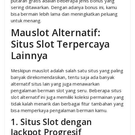
putaran gratis adalah beberapa jenis bonus yang
sering ditawarkan. Dengan adanya bonus ini, kamu
bisa bermain lebih lama dan meningkatkan peluang
untuk menang.
Mauslot Alternatif:
Situs Slot Terpercaya
Lainnya
Meskipun mauslot adalah salah satu situs yang paling
banyak direkomendasikan, tentu saja ada banyak
alternatif situs lain yang juga menawarkan
pengalaman bermain slot yang seru. Beberapa situs
slot alternatif ini juga memiliki koleksi permainan yang
tidak kalah menarik dan berbagai fitur tambahan yang
bisa memperkaya pengalaman bermain kamu.
1. Situs Slot dengan
Jackpot Progresif