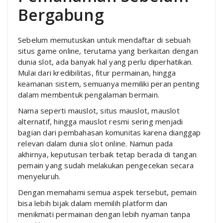
Bergabung
Sebelum memutuskan untuk mendaftar di sebuah
situs game online, terutama yang berkaitan dengan
dunia slot, ada banyak hal yang perlu diperhatikan.
Mulai dari kredibilitas, fitur permainan, hingga
keamanan sistem, semuanya memiliki peran penting
dalam membentuk pengalaman bermain.
Nama seperti mauslot, situs mauslot, mauslot
alternatif, hingga mauslot resmi sering menjadi
bagian dari pembahasan komunitas karena dianggap
relevan dalam dunia slot online. Namun pada
akhirnya, keputusan terbaik tetap berada di tangan
pemain yang sudah melakukan pengecekan secara
menyeluruh.
Dengan memahami semua aspek tersebut, pemain
bisa lebih bijak dalam memilih platform dan
menikmati permainan dengan lebih nyaman tanpa