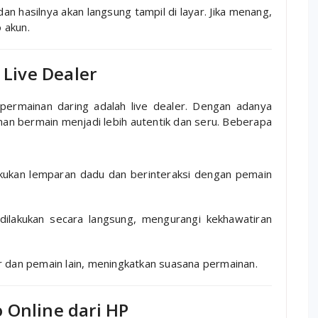
n hasilnya akan langsung tampil di layar. Jika menang,
 akun.
Live Dealer
 permainan daring adalah live dealer. Dengan adanya
aman bermain menjadi lebih autentik dan seru. Beberapa
akukan lemparan dadu dan berinteraksi dengan pemain
 dilakukan secara langsung, mengurangi kekhawatiran
 dan pemain lain, meningkatkan suasana permainan.
o Online dari HP