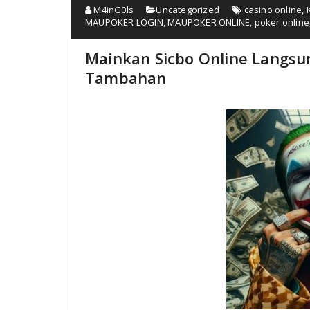
M4inG0ls
Uncategorized
casino online
,
MAUPOKER LOGIN
,
MAUPOKER ONLINE
,
poker online
Mainkan Sicbo Online Langsun
Tambahan