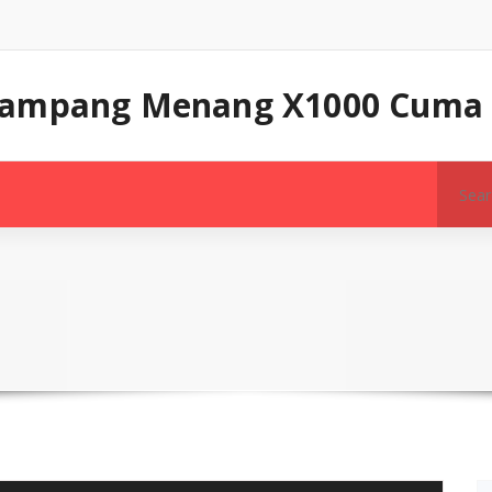
Gampang Menang X1000 Cuma D
Search
for: