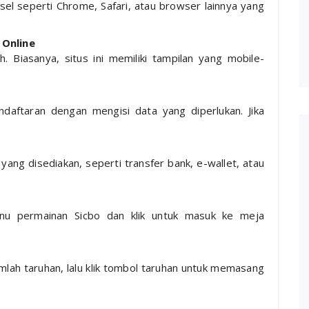
el seperti Chrome, Safari, atau browser lainnya yang
 Online
. Biasanya, situs ini memiliki tampilan yang mobile-
ndaftaran dengan mengisi data yang diperlukan. Jika
ng disediakan, seperti transfer bank, e-wallet, atau
nu permainan Sicbo dan klik untuk masuk ke meja
jumlah taruhan, lalu klik tombol taruhan untuk memasang