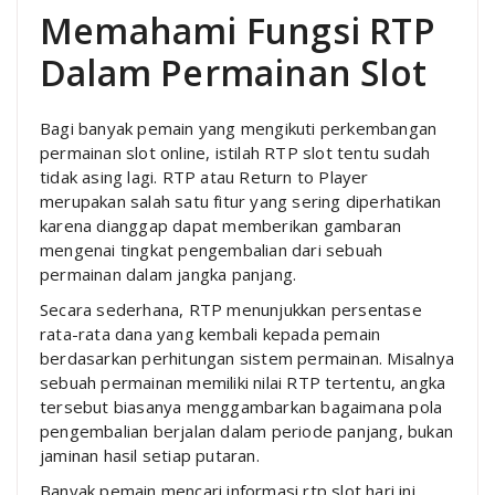
Memahami Fungsi RTP
Dalam Permainan Slot
Bagi banyak pemain yang mengikuti perkembangan
permainan slot online, istilah RTP slot tentu sudah
tidak asing lagi. RTP atau Return to Player
merupakan salah satu fitur yang sering diperhatikan
karena dianggap dapat memberikan gambaran
mengenai tingkat pengembalian dari sebuah
permainan dalam jangka panjang.
Secara sederhana, RTP menunjukkan persentase
rata-rata dana yang kembali kepada pemain
berdasarkan perhitungan sistem permainan. Misalnya
sebuah permainan memiliki nilai RTP tertentu, angka
tersebut biasanya menggambarkan bagaimana pola
pengembalian berjalan dalam periode panjang, bukan
jaminan hasil setiap putaran.
Banyak pemain mencari informasi rtp slot hari ini