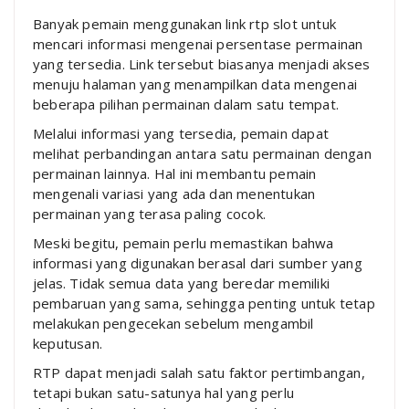
Banyak pemain menggunakan link rtp slot untuk
mencari informasi mengenai persentase permainan
yang tersedia. Link tersebut biasanya menjadi akses
menuju halaman yang menampilkan data mengenai
beberapa pilihan permainan dalam satu tempat.
Melalui informasi yang tersedia, pemain dapat
melihat perbandingan antara satu permainan dengan
permainan lainnya. Hal ini membantu pemain
mengenali variasi yang ada dan menentukan
permainan yang terasa paling cocok.
Meski begitu, pemain perlu memastikan bahwa
informasi yang digunakan berasal dari sumber yang
jelas. Tidak semua data yang beredar memiliki
pembaruan yang sama, sehingga penting untuk tetap
melakukan pengecekan sebelum mengambil
keputusan.
RTP dapat menjadi salah satu faktor pertimbangan,
tetapi bukan satu-satunya hal yang perlu