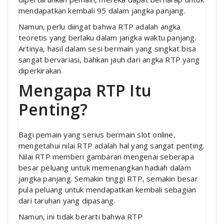
mendapatkan kembali 95 dalam jangka panjang.
Namun, perlu diingat bahwa RTP adalah angka
teoretis yang berlaku dalam jangka waktu panjang.
Artinya, hasil dalam sesi bermain yang singkat bisa
sangat bervariasi, bahkan jauh dari angka RTP yang
diperkirakan.
Mengapa RTP Itu
Penting?
Bagi pemain yang serius bermain slot online,
mengetahui nilai RTP adalah hal yang sangat penting.
Nilai RTP memberi gambaran mengenai seberapa
besar peluang untuk memenangkan hadiah dalam
jangka panjang. Semakin tinggi RTP, semakin besar
pula peluang untuk mendapatkan kembali sebagian
dari taruhan yang dipasang.
Namun, ini tidak berarti bahwa RTP