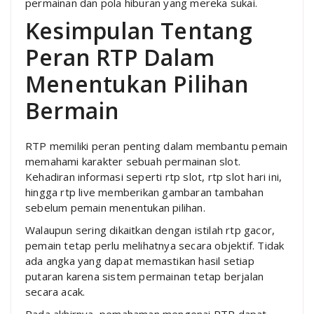
permainan dan pola hiburan yang mereka sukai.
Kesimpulan Tentang
Peran RTP Dalam
Menentukan Pilihan
Bermain
RTP memiliki peran penting dalam membantu pemain
memahami karakter sebuah permainan slot.
Kehadiran informasi seperti rtp slot, rtp slot hari ini,
hingga rtp live memberikan gambaran tambahan
sebelum pemain menentukan pilihan.
Walaupun sering dikaitkan dengan istilah rtp gacor,
pemain tetap perlu melihatnya secara objektif. Tidak
ada angka yang dapat memastikan hasil setiap
putaran karena sistem permainan tetap berjalan
secara acak.
Pada akhirnya, pemahaman mengenai RTP dapat