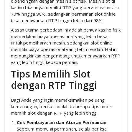
dibandingkan dengan mesin slot fisik. Mesin slot di
kasino biasanya memiliki RTP yang bervariasi antara
70% hingga 90%, sedangkan permainan slot online
bisa menawarkan RTP hingga lebih dari 98%.
Alasan utama perbedaan ini adalah bahwa kasino fisik
memerlukan biaya operasional yang lebih besar
untuk pemeliharaan mesin, sedangkan slot online
memiliki biaya operasional yang lebih rendah. Hal ini
memungkinkan pengembang untuk menawarkan RTP
yang lebih tinggi kepada pemain.
Tips Memilih Slot
dengan RTP Tinggi
Bagi Anda yang ingin memaksimalkan peluang
kemenangan, berikut adalah beberapa tips untuk
memilih slot dengan RTP yang lebih tinggi:
Cek Pembayaran dan Aturan Permainan
Sebelum memulai permainan, selalu periksa