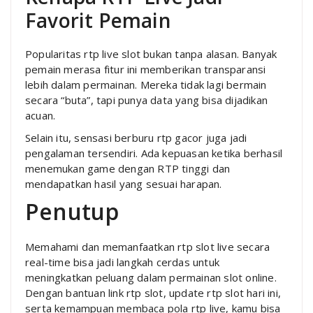
Favorit Pemain
Popularitas rtp live slot bukan tanpa alasan. Banyak
pemain merasa fitur ini memberikan transparansi
lebih dalam permainan. Mereka tidak lagi bermain
secara “buta”, tapi punya data yang bisa dijadikan
acuan.
Selain itu, sensasi berburu rtp gacor juga jadi
pengalaman tersendiri. Ada kepuasan ketika berhasil
menemukan game dengan RTP tinggi dan
mendapatkan hasil yang sesuai harapan.
Penutup
Memahami dan memanfaatkan rtp slot live secara
real-time bisa jadi langkah cerdas untuk
meningkatkan peluang dalam permainan slot online.
Dengan bantuan link rtp slot, update rtp slot hari ini,
serta kemampuan membaca pola rtp live, kamu bisa