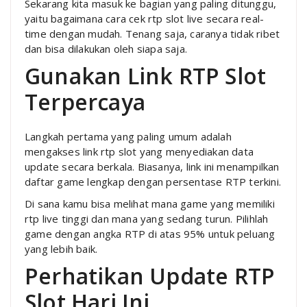
Sekarang kita masuk ke bagian yang paling ditunggu,
yaitu bagaimana cara cek rtp slot live secara real-
time dengan mudah. Tenang saja, caranya tidak ribet
dan bisa dilakukan oleh siapa saja.
Gunakan Link RTP Slot
Terpercaya
Langkah pertama yang paling umum adalah
mengakses link rtp slot yang menyediakan data
update secara berkala. Biasanya, link ini menampilkan
daftar game lengkap dengan persentase RTP terkini.
Di sana kamu bisa melihat mana game yang memiliki
rtp live tinggi dan mana yang sedang turun. Pilihlah
game dengan angka RTP di atas 95% untuk peluang
yang lebih baik.
Perhatikan Update RTP
Slot Hari Ini