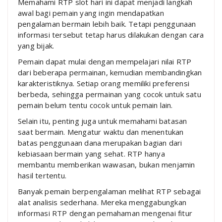
Memahami RTP slot hari ini dapat menjadi langkah
awal bagi pemain yang ingin mendapatkan
pengalaman bermain lebih baik. Tetapi penggunaan
informasi tersebut tetap harus dilakukan dengan cara
yang bijak.
Pemain dapat mulai dengan mempelajari nilai RTP
dari beberapa permainan, kemudian membandingkan
karakteristiknya. Setiap orang memiliki preferensi
berbeda, sehingga permainan yang cocok untuk satu
pemain belum tentu cocok untuk pemain lain.
Selain itu, penting juga untuk memahami batasan
saat bermain. Mengatur waktu dan menentukan
batas penggunaan dana merupakan bagian dari
kebiasaan bermain yang sehat. RTP hanya
membantu memberikan wawasan, bukan menjamin
hasil tertentu.
Banyak pemain berpengalaman melihat RTP sebagai
alat analisis sederhana. Mereka menggabungkan
informasi RTP dengan pemahaman mengenai fitur