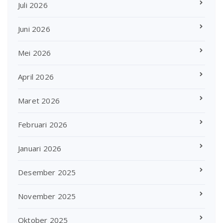
Juli 2026
Juni 2026
Mei 2026
April 2026
Maret 2026
Februari 2026
Januari 2026
Desember 2025
November 2025
Oktober 2025