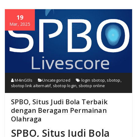
19
Mar, 2025
M4inG0ls
Uncategorized
login sbotop
,
sbotop
,
sbotop link alternatif
,
sbotop login
,
sbotop online
SPBO, Situs Judi Bola Terbaik
dengan Beragam Permainan
Olahraga
SPBO, Situs Judi Bola