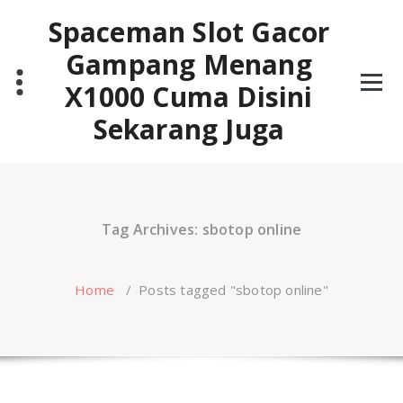
Skip
Spaceman Slot Gacor
to
content
Gampang Menang
X1000 Cuma Disini
Sekarang Juga
Tag Archives: sbotop online
Home
/
Posts tagged "sbotop online"