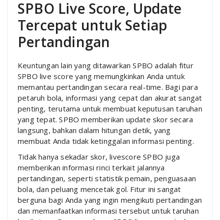
SPBO Live Score, Update
Tercepat untuk Setiap
Pertandingan
Keuntungan lain yang ditawarkan SPBO adalah fitur
SPBO live score yang memungkinkan Anda untuk
memantau pertandingan secara real-time. Bagi para
petaruh bola, informasi yang cepat dan akurat sangat
penting, terutama untuk membuat keputusan taruhan
yang tepat. SPBO memberikan update skor secara
langsung, bahkan dalam hitungan detik, yang
membuat Anda tidak ketinggalan informasi penting.
Tidak hanya sekadar skor, livescore SPBO juga
memberikan informasi rinci terkait jalannya
pertandingan, seperti statistik pemain, penguasaan
bola, dan peluang mencetak gol. Fitur ini sangat
berguna bagi Anda yang ingin mengikuti pertandingan
dan memanfaatkan informasi tersebut untuk taruhan