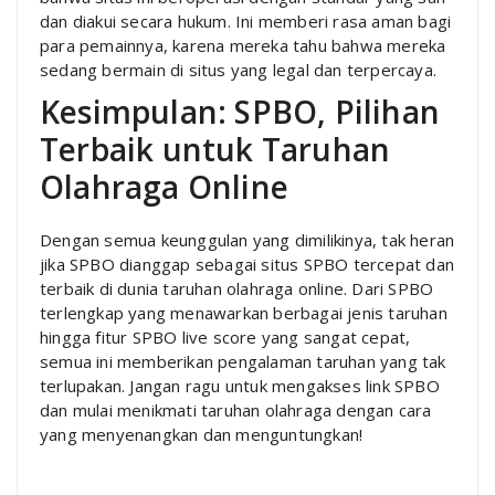
dan diakui secara hukum. Ini memberi rasa aman bagi
para pemainnya, karena mereka tahu bahwa mereka
sedang bermain di situs yang legal dan terpercaya.
Kesimpulan: SPBO, Pilihan
Terbaik untuk Taruhan
Olahraga Online
Dengan semua keunggulan yang dimilikinya, tak heran
jika SPBO dianggap sebagai situs SPBO tercepat dan
terbaik di dunia taruhan olahraga online. Dari SPBO
terlengkap yang menawarkan berbagai jenis taruhan
hingga fitur SPBO live score yang sangat cepat,
semua ini memberikan pengalaman taruhan yang tak
terlupakan. Jangan ragu untuk mengakses link SPBO
dan mulai menikmati taruhan olahraga dengan cara
yang menyenangkan dan menguntungkan!