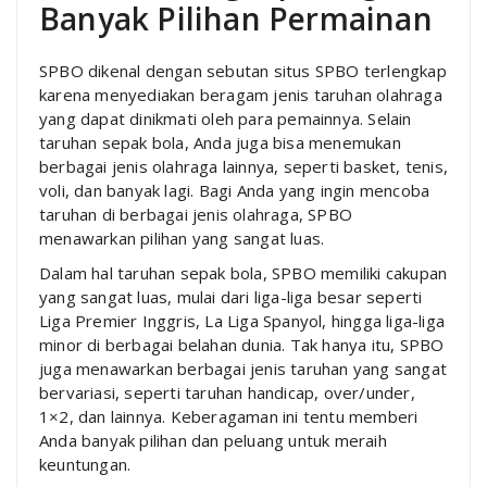
Banyak Pilihan Permainan
SPBO dikenal dengan sebutan situs SPBO terlengkap
karena menyediakan beragam jenis taruhan olahraga
yang dapat dinikmati oleh para pemainnya. Selain
taruhan sepak bola, Anda juga bisa menemukan
berbagai jenis olahraga lainnya, seperti basket, tenis,
voli, dan banyak lagi. Bagi Anda yang ingin mencoba
taruhan di berbagai jenis olahraga, SPBO
menawarkan pilihan yang sangat luas.
Dalam hal taruhan sepak bola, SPBO memiliki cakupan
yang sangat luas, mulai dari liga-liga besar seperti
Liga Premier Inggris, La Liga Spanyol, hingga liga-liga
minor di berbagai belahan dunia. Tak hanya itu, SPBO
juga menawarkan berbagai jenis taruhan yang sangat
bervariasi, seperti taruhan handicap, over/under,
1×2, dan lainnya. Keberagaman ini tentu memberi
Anda banyak pilihan dan peluang untuk meraih
keuntungan.