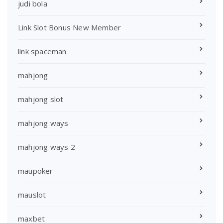
judi bola
Link Slot Bonus New Member
link spaceman
mahjong
mahjong slot
mahjong ways
mahjong ways 2
maupoker
mauslot
maxbet