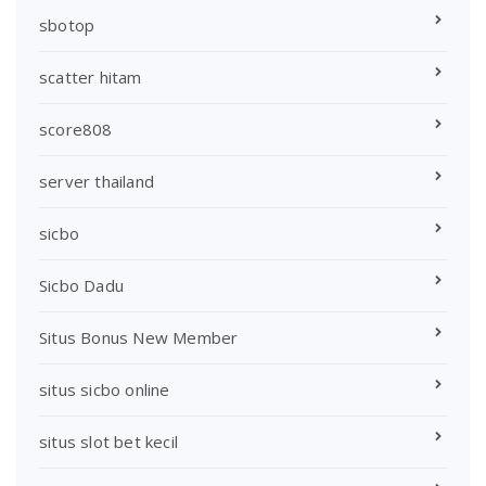
sbotop
scatter hitam
score808
server thailand
sicbo
Sicbo Dadu
Situs Bonus New Member
situs sicbo online
situs slot bet kecil