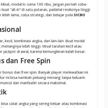
. Misal, modal lo cuma 100 ribu, jangan pernah coba-
 buat “all-in” di satu putaran, padahal resikonya tinggi
n lebih lama, coba strategi, dan belajar pola
SICBO
asional
r, kecil, kombinasi angka, dan lain-lain. Buat modal
 menangnya lebih tinggi. Misal taruhan kecil atau
 jackpot di awal, karena kemungkinan kalah besar.
s dan Free Spin
ur bonus dan free spin. Banyak player melewatkan ini
fitur ini bisa nambah peluang menang tanpa keluarin
i muncul dan manfaatin secara maksimal.
tik
o bisa catat angka yang sering keluar atau kombinasi