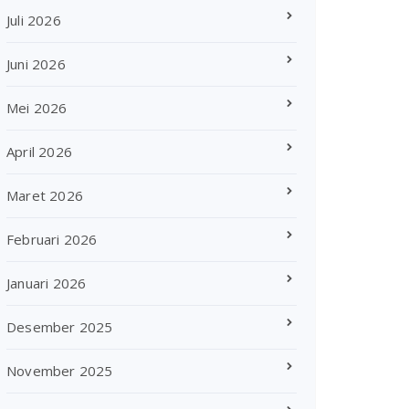
Juli 2026
Juni 2026
Mei 2026
April 2026
Maret 2026
Februari 2026
Januari 2026
Desember 2025
November 2025