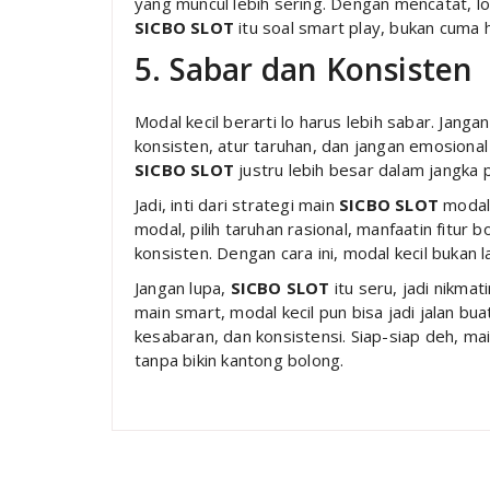
yang muncul lebih sering. Dengan mencatat, lo 
SICBO SLOT
itu soal smart play, bukan cuma 
5. Sabar dan Konsisten
Modal kecil berarti lo harus lebih sabar. Jang
konsisten, atur taruhan, dan jangan emosional
SICBO SLOT
justru lebih besar dalam jangka 
Jadi, inti dari strategi main
SICBO SLOT
modal 
modal, pilih taruhan rasional, manfaatin fitur 
konsisten. Dengan cara ini, modal kecil bukan
Jangan lupa,
SICBO SLOT
itu seru, jadi nikma
main smart, modal kecil pun bisa jadi jalan bua
kesabaran, dan konsistensi. Siap-siap deh, ma
tanpa bikin kantong bolong.