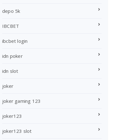
depo 5k
IBCBET
ibcbet login
idn poker
idn slot
joker
joker gaming 123
joker123
joker123 slot