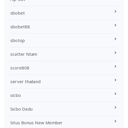
sbobet
sbobet88
sbotop
scatter hitam
score808
server thailand
sicbo
Sicbo Dadu
Situs Bonus New Member