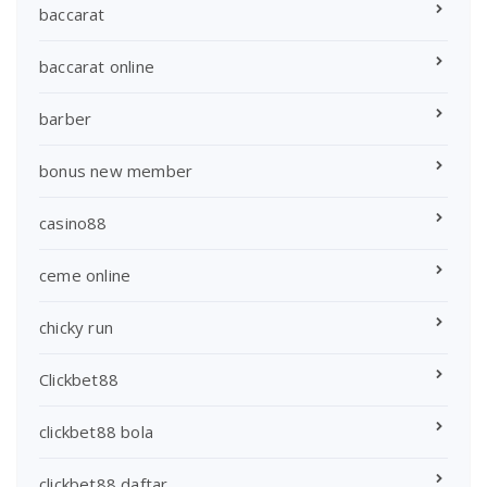
baccarat
baccarat online
barber
bonus new member
casino88
ceme online
chicky run
Clickbet88
clickbet88 bola
clickbet88 daftar