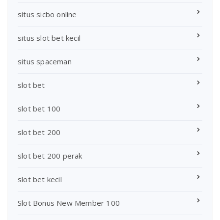
situs sicbo online
situs slot bet kecil
situs spaceman
slot bet
slot bet 100
slot bet 200
slot bet 200 perak
slot bet kecil
Slot Bonus New Member 100