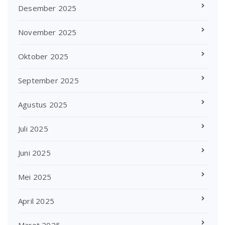
Desember 2025
November 2025
Oktober 2025
September 2025
Agustus 2025
Juli 2025
Juni 2025
Mei 2025
April 2025
Maret 2025