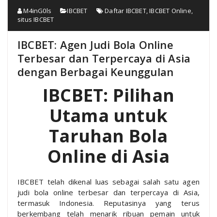
M4inG0ls
IBCBET
Daftar IBCBET
,
IBCBET Online
,
situs IBCBET
IBCBET: Agen Judi Bola Online
Terbesar dan Terpercaya di Asia
dengan Berbagai Keunggulan
IBCBET: Pilihan
Utama untuk
Taruhan Bola
Online di Asia
IBCBET telah dikenal luas sebagai salah satu agen
judi bola online terbesar dan terpercaya di Asia,
termasuk Indonesia. Reputasinya yang terus
berkembang telah menarik ribuan pemain untuk