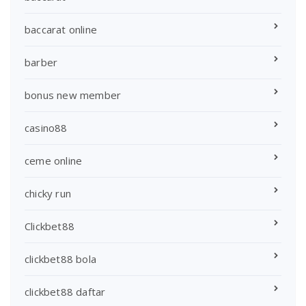
baccarat online
barber
bonus new member
casino88
ceme online
chicky run
Clickbet88
clickbet88 bola
clickbet88 daftar