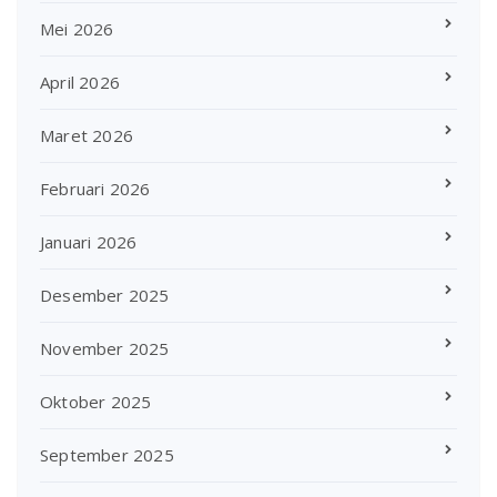
Mei 2026
April 2026
Maret 2026
Februari 2026
Januari 2026
Desember 2025
November 2025
Oktober 2025
September 2025