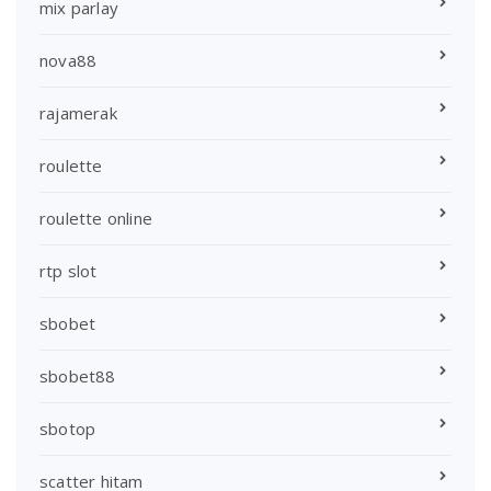
mix parlay
nova88
rajamerak
roulette
roulette online
rtp slot
sbobet
sbobet88
sbotop
scatter hitam