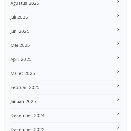
Agustus 2025
Juli 2025
Juni 2025
Mei 2025
April 2025
Maret 2025
Februari 2025
Januari 2025
Desember 2024
Desember 2022