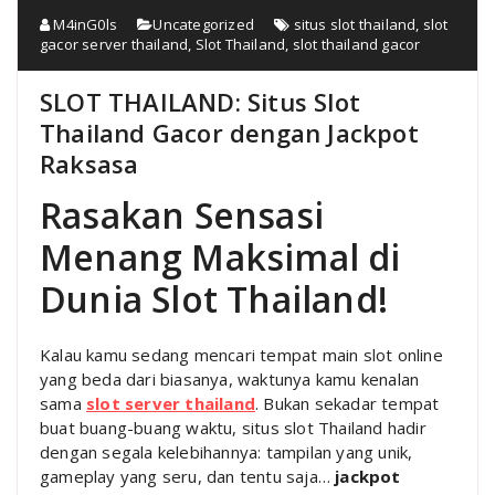
M4inG0ls
Uncategorized
situs slot thailand
,
slot
gacor server thailand
,
Slot Thailand
,
slot thailand gacor
SLOT THAILAND: Situs Slot
Thailand Gacor dengan Jackpot
Raksasa
Rasakan Sensasi
Menang Maksimal di
Dunia Slot Thailand!
Kalau kamu sedang mencari tempat main slot online
yang beda dari biasanya, waktunya kamu kenalan
sama
slot server thailand
. Bukan sekadar tempat
buat buang-buang waktu, situs slot Thailand hadir
dengan segala kelebihannya: tampilan yang unik,
gameplay yang seru, dan tentu saja…
jackpot