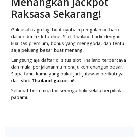
Menangkan Jackpot
Raksasa Sekarang!
Gak usah ragu lagi buat nyobain pengalaman baru
dalam dunia slot online. Slot Thailand hadir dengan
kualitas premium, bonus yang menggoda, dan tentu
saja peluang besar buat menang.
Langsung aja daftar di situs slot Thailand terpercaya
dan mulai perjalananmu menuju kemenangan besar.
Siapa tahu, kamu yang bakal jadi jutawan berikutnya
dari
slot Thailand gacor
ini!
Selamat bermain, dan semoga hoki selalu berpihak
padamu!