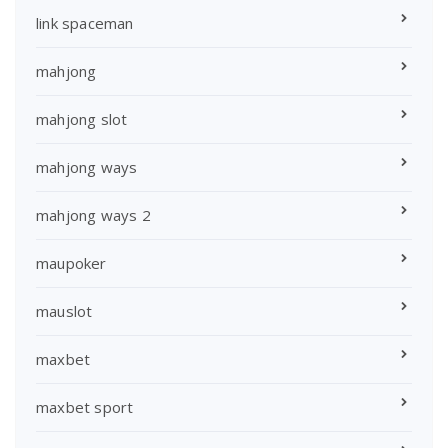
link spaceman
mahjong
mahjong slot
mahjong ways
mahjong ways 2
maupoker
mauslot
maxbet
maxbet sport