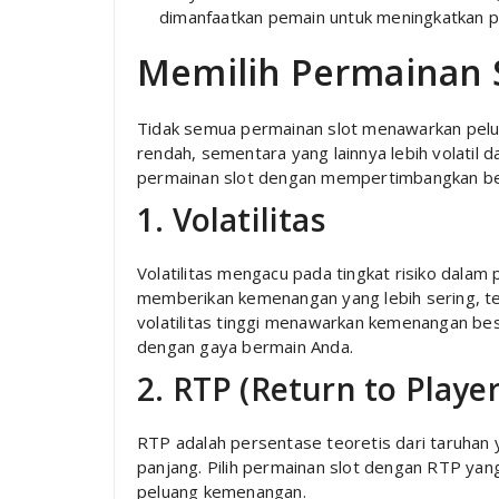
dimanfaatkan pemain untuk meningkatkan 
Memilih Permainan S
Tidak semua permainan slot menawarkan peluan
rendah, sementara yang lainnya lebih volatil 
permainan slot dengan mempertimbangkan beb
1. Volatilitas
Volatilitas mengacu pada tingkat risiko dalam 
memberikan kemenangan yang lebih sering, tet
volatilitas tinggi menawarkan kemenangan besar,
dengan gaya bermain Anda.
2. RTP (Return to Player
RTP adalah persentase teoretis dari taruhan
panjang. Pilih permainan slot dengan RTP yang
peluang kemenangan.