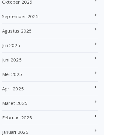
Oktober 2025
September 2025
Agustus 2025
Juli 2025
Juni 2025
Mei 2025
April 2025
Maret 2025
Februari 2025
Januari 2025