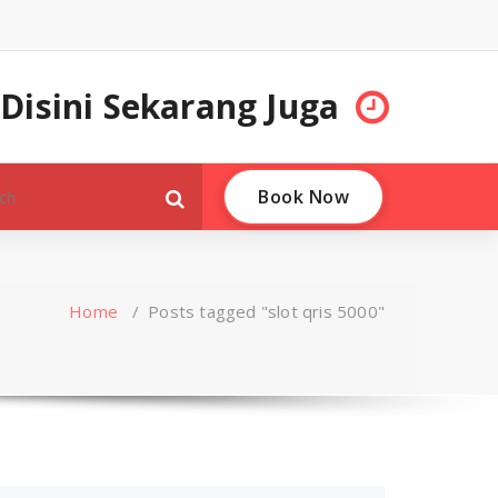
isini Sekarang Juga
Book Now
Home
/
Posts tagged "slot qris 5000"