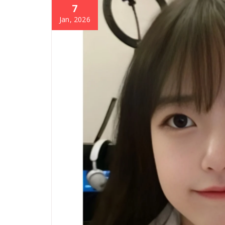
7
Jan, 2026