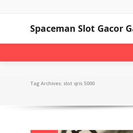
Skip
to
content
Spaceman Slot Gacor 
Tag Archives: slot qris 5000