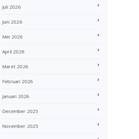
Juli 2026
Juni 2026
Mei 2026
April 2026
Maret 2026
Februari 2026
Januari 2026
Desember 2025
November 2025