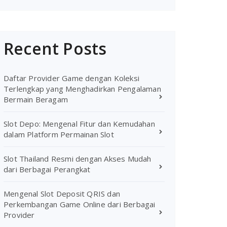
Recent Posts
Daftar Provider Game dengan Koleksi
Terlengkap yang Menghadirkan Pengalaman
Bermain Beragam
Slot Depo: Mengenal Fitur dan Kemudahan
dalam Platform Permainan Slot
Slot Thailand Resmi dengan Akses Mudah
dari Berbagai Perangkat
Mengenal Slot Deposit QRIS dan
Perkembangan Game Online dari Berbagai
Provider