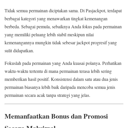
Tidak semua permainan diciptakan sama. Di Pasjackpot, terdapat
berbagai kategori yang menawarkan tingkat kemenangan
berbeda. Sebagai pemula, sebaiknya Anda fokus pada permainan
yang memiliki peluang lebih stabil meskipun nilai
kemenangannya mungkin tidak sebesar jackpot progresif yang
sulit didapatkan.
Fokuslah pada permainan yang Anda kuasai polanya. Perhatikan
waktu-waktu tertentu di mana permainan terasa lebih sering
memberikan hasil positif. Konsistensi dalam satu atau dua jenis
permainan biasanya lebih baik daripada mencoba semua jenis
permainan secara acak tanpa strategi yang jelas.
Memanfaatkan Bonus dan Promosi
Secara Maksimal