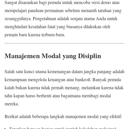
Sangat disarankan bagi pemula untuk mencoba versi demo atau
mempelajari panduan permainan sebelum menaruh taruhan yang
sesungguhnya. Pengetahuan adalah senjata utama Anda untuk
menghindari kesalahan fatal yang biasanya dilakukan oleh
pemain baru karena terburu-buru.
Manajemen Modal yang Disiplin
Salah satu kunci utama kemenangan dalam jangka panjang adalah
kemampuan mengelola keuangan atau bankroll. Banyak pemula
kalah bukan karena tidak pernah menang, melainkan karena tidak
tahu kapan harus berhenti atau bagaimana membagi modal
mereka.
Berikut adalah beberapa langkah manajemen modal yang efektif:
Tetapkan batasan harian untuk jumlah kekalahan maksimal.