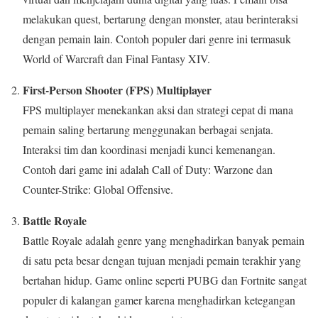
melakukan quest, bertarung dengan monster, atau berinteraksi
dengan pemain lain. Contoh populer dari genre ini termasuk
World of Warcraft dan Final Fantasy XIV.
First-Person Shooter (FPS) Multiplayer
FPS multiplayer menekankan aksi dan strategi cepat di mana
pemain saling bertarung menggunakan berbagai senjata.
Interaksi tim dan koordinasi menjadi kunci kemenangan.
Contoh dari game ini adalah Call of Duty: Warzone dan
Counter-Strike: Global Offensive.
Battle Royale
Battle Royale adalah genre yang menghadirkan banyak pemain
di satu peta besar dengan tujuan menjadi pemain terakhir yang
bertahan hidup. Game online seperti PUBG dan Fortnite sangat
populer di kalangan gamer karena menghadirkan ketegangan