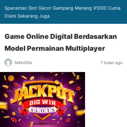
Spaceman Slot Gacor Gampang Menang X1000 Cuma
Disini Sekarang Juga
Game Online Digital Berdasarkan
Model Permainan Multiplayer
M4inG0ls
7 bulan ago