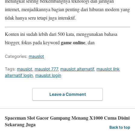
meningkat seiring berkembangnya teknologi dan jaringan
internet, menjadikannya bagian penting dari hiburan modern yang
tidak hanya seru tetapi juga interaktif.
Konten ini sudah lebih dari 500 kata, menggunakan bahasa
game online
blogger, fokus pada keyword
, dan
Categories:
mauslot
Tags:
mauslot
,
mauslot 777
,
mauslot alternatif
,
mauslot link
alternatif login
,
mauslot login
Leave a Comment
Spaceman Slot Gacor Gampang Menang X1000 Cuma Disini
Sekarang Juga
Back to top