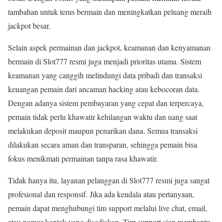
tambahan untuk terus bermain dan meningkatkan peluang meraih
jackpot besar.
Selain aspek permainan dan jackpot, keamanan dan kenyamanan
bermain di Slot777 resmi juga menjadi prioritas utama. Sistem
keamanan yang canggih melindungi data pribadi dan transaksi
keuangan pemain dari ancaman hacking atau kebocoran data.
Dengan adanya sistem pembayaran yang cepat dan terpercaya,
pemain tidak perlu khawatir kehilangan waktu dan uang saat
melakukan deposit maupun penarikan dana. Semua transaksi
dilakukan secara aman dan transparan, sehingga pemain bisa
fokus menikmati permainan tanpa rasa khawatir.
Tidak hanya itu, layanan pelanggan di Slot777 resmi juga sangat
profesional dan responsif. Jika ada kendala atau pertanyaan,
pemain dapat menghubungi tim support melalui live chat, email,
atau nomor kontak yang disediakan. Tim support siap membantu