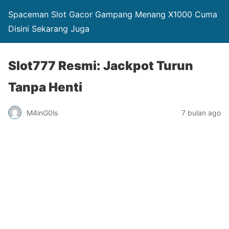
Spaceman Slot Gacor Gampang Menang X1000 Cuma
Disini Sekarang Juga
Slot777 Resmi: Jackpot Turun
Tanpa Henti
M4inG0ls
7 bulan ago