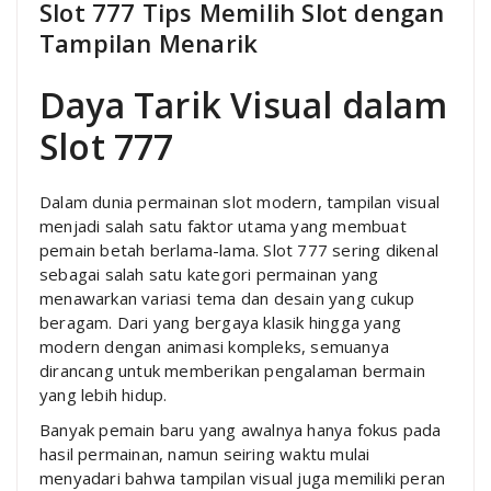
Slot 777 Tips Memilih Slot dengan
Tampilan Menarik
Daya Tarik Visual dalam
Slot 777
Dalam dunia permainan slot modern, tampilan visual
menjadi salah satu faktor utama yang membuat
pemain betah berlama-lama. Slot 777 sering dikenal
sebagai salah satu kategori permainan yang
menawarkan variasi tema dan desain yang cukup
beragam. Dari yang bergaya klasik hingga yang
modern dengan animasi kompleks, semuanya
dirancang untuk memberikan pengalaman bermain
yang lebih hidup.
Banyak pemain baru yang awalnya hanya fokus pada
hasil permainan, namun seiring waktu mulai
menyadari bahwa tampilan visual juga memiliki peran