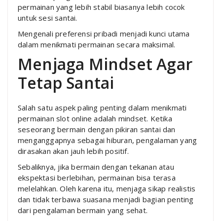
permainan yang lebih stabil biasanya lebih cocok
untuk sesi santai.
Mengenali preferensi pribadi menjadi kunci utama
dalam menikmati permainan secara maksimal.
Menjaga Mindset Agar
Tetap Santai
Salah satu aspek paling penting dalam menikmati
permainan slot online adalah mindset. Ketika
seseorang bermain dengan pikiran santai dan
menganggapnya sebagai hiburan, pengalaman yang
dirasakan akan jauh lebih positif.
Sebaliknya, jika bermain dengan tekanan atau
ekspektasi berlebihan, permainan bisa terasa
melelahkan. Oleh karena itu, menjaga sikap realistis
dan tidak terbawa suasana menjadi bagian penting
dari pengalaman bermain yang sehat.