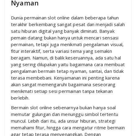
Nyaman
Dunia permainan slot online dalam beberapa tahun
terakhir berkembang sangat pesat dan menjadi salah
satu hiburan digital yang banyak diminati. Banyak
pemain datang bukan hanya untuk mencari sensasi
permainan, tetapi juga menikmati pengalaman visual,
fitur interaktif, serta variasi tema yang semakin
beragam. Namun, di balik keseruannya, ada satu hal
yang sering dilupakan yaitu bagaimana cara membuat
pengalaman bermain tetap nyaman, santai, dan tidak
terasa membebani. Kenyamanan ini penting karena
akan sangat memengaruhi bagaimana seseorang
menikmati setiap sesi permainan tanpa tekanan
berlebih.
Bermain slot online sebenarnya bukan hanya soal
memutar gulungan dan menunggu simbol tertentu
muncul. Lebih dari itu, ada unsur hiburan, strategi
memahami fitur, hingga cara mengatur ritme bermain
agar tetap terasa menyenangkan. Dengan