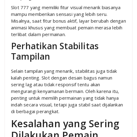
Slot 777 yang memiliki fitur visual menarik biasanya
mampu memberikan sensasi yang lebih seru.
Misalnya, saat fitur bonus aktif, layar berubah dengan
animasi khusus yang membuat pemain merasa lebih
terlibat dalam permainan.
Perhatikan Stabilitas
Tampilan
Selain tampilan yang menarik, stabilitas juga tidak
kalah penting. Slot dengan desain bagus namun
sering lag atau tidak responsif tentu akan
mengurangi kenyamanan bermain. Oleh karena itu,
penting untuk memilih permainan yang tidak hanya
indah secara visual, tetapi juga stabil saat dijalankan
di berbagai perangkat.
Kesalahan yang Sering
Dilakukan Pemain