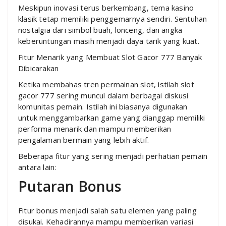
Meskipun inovasi terus berkembang, tema kasino
klasik tetap memiliki penggemarnya sendiri. Sentuhan
nostalgia dari simbol buah, lonceng, dan angka
keberuntungan masih menjadi daya tarik yang kuat.
Fitur Menarik yang Membuat Slot Gacor 777 Banyak
Dibicarakan
Ketika membahas tren permainan slot, istilah slot
gacor 777 sering muncul dalam berbagai diskusi
komunitas pemain. Istilah ini biasanya digunakan
untuk menggambarkan game yang dianggap memiliki
performa menarik dan mampu memberikan
pengalaman bermain yang lebih aktif.
Beberapa fitur yang sering menjadi perhatian pemain
antara lain:
Putaran Bonus
Fitur bonus menjadi salah satu elemen yang paling
disukai. Kehadirannya mampu memberikan variasi