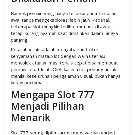
Banyak pemain yang hanya terpaku pada tampilan
awal tanpa mengeksplorasi lebih jauh. Padahal,
beberapa slot mungkin terlihat menarik di awal,
tetapi kurang nyaman saat dimainkan dalam jangka
panjang.
Kesalahan lain adalah mengabaikan faktor
kenyamanan mata. Slot dengan warna terlalu
mencolok atau animasi terlalu cepat bisa membuat
pemain cepat lelah. Oleh karena itu, penting untuk
menilai keseluruhan pengalaman visual, bukan hanya
kesan pertama.
Mengapa Slot 777
Menjadi Pilihan
Menarik
Slot 777 sering dipilih karena menawarkan variasi