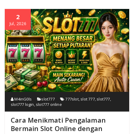
2
Jul, 2026
M4inG0ls
slot777
777slot
,
slot 777
,
slot777
,
slot777 login
,
slot777 online
Cara Menikmati Pengalaman
Bermain Slot Online dengan