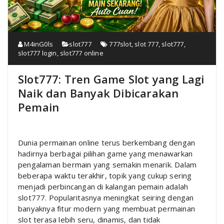
M4inG0ls
slot777
777slot
,
slot 777
,
slot777
,
slot777 login
,
slot777 online
Slot777: Tren Game Slot yang Lagi
Naik dan Banyak Dibicarakan
Pemain
Dunia permainan online terus berkembang dengan
hadirnya berbagai pilihan game yang menawarkan
pengalaman bermain yang semakin menarik. Dalam
beberapa waktu terakhir, topik yang cukup sering
menjadi perbincangan di kalangan pemain adalah
slot777. Popularitasnya meningkat seiring dengan
banyaknya fitur modern yang membuat permainan
slot terasa lebih seru, dinamis, dan tidak