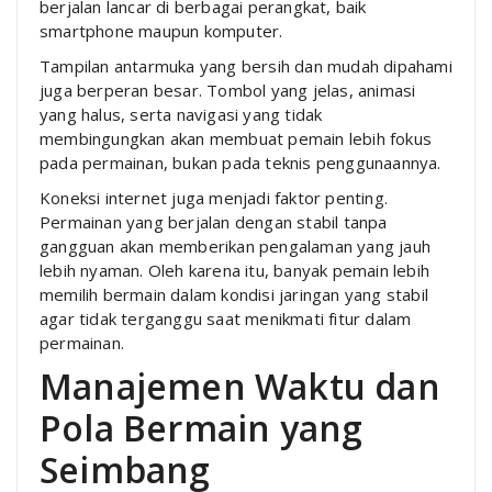
berjalan lancar di berbagai perangkat, baik
smartphone maupun komputer.
Tampilan antarmuka yang bersih dan mudah dipahami
juga berperan besar. Tombol yang jelas, animasi
yang halus, serta navigasi yang tidak
membingungkan akan membuat pemain lebih fokus
pada permainan, bukan pada teknis penggunaannya.
Koneksi internet juga menjadi faktor penting.
Permainan yang berjalan dengan stabil tanpa
gangguan akan memberikan pengalaman yang jauh
lebih nyaman. Oleh karena itu, banyak pemain lebih
memilih bermain dalam kondisi jaringan yang stabil
agar tidak terganggu saat menikmati fitur dalam
permainan.
Manajemen Waktu dan
Pola Bermain yang
Seimbang