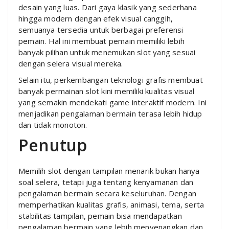
desain yang luas. Dari gaya klasik yang sederhana
hingga modern dengan efek visual canggih,
semuanya tersedia untuk berbagai preferensi
pemain. Hal ini membuat pemain memiliki lebih
banyak pilihan untuk menemukan slot yang sesuai
dengan selera visual mereka.
Selain itu, perkembangan teknologi grafis membuat
banyak permainan slot kini memiliki kualitas visual
yang semakin mendekati game interaktif modern. Ini
menjadikan pengalaman bermain terasa lebih hidup
dan tidak monoton.
Penutup
Memilih slot dengan tampilan menarik bukan hanya
soal selera, tetapi juga tentang kenyamanan dan
pengalaman bermain secara keseluruhan. Dengan
memperhatikan kualitas grafis, animasi, tema, serta
stabilitas tampilan, pemain bisa mendapatkan
pengalaman bermain yang lebih menyenangkan dan