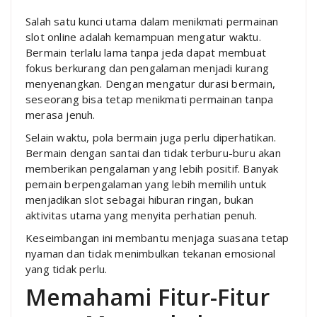
Salah satu kunci utama dalam menikmati permainan
slot online adalah kemampuan mengatur waktu.
Bermain terlalu lama tanpa jeda dapat membuat
fokus berkurang dan pengalaman menjadi kurang
menyenangkan. Dengan mengatur durasi bermain,
seseorang bisa tetap menikmati permainan tanpa
merasa jenuh.
Selain waktu, pola bermain juga perlu diperhatikan.
Bermain dengan santai dan tidak terburu-buru akan
memberikan pengalaman yang lebih positif. Banyak
pemain berpengalaman yang lebih memilih untuk
menjadikan slot sebagai hiburan ringan, bukan
aktivitas utama yang menyita perhatian penuh.
Keseimbangan ini membantu menjaga suasana tetap
nyaman dan tidak menimbulkan tekanan emosional
yang tidak perlu.
Memahami Fitur-Fitur