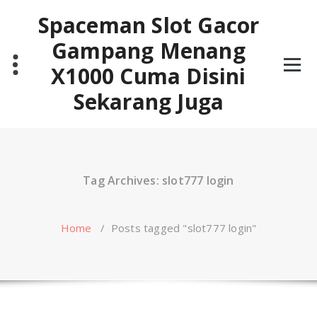
Skip
Spaceman Slot Gacor
to
content
Gampang Menang
X1000 Cuma Disini
Sekarang Juga
Tag Archives: slot777 login
Home
/
Posts tagged "slot777 login"