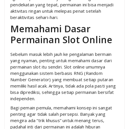
pendekatan yang tepat, permainan ini bisa menjadi
aktivitas ringan untuk melepas penat setelah
beraktivitas sehari-hari.
Memahami Dasar
Permainan Slot Online
Sebelum masuk lebih jauh ke pengalaman bermain
yang nyaman, penting untuk memahami dasar dari
permainan slot itu sendiri. Slot online umumnya
menggunakan sistem berbasis RNG (Random
Number Generator) yang membuat setiap putaran
memiliki hasil acak. Artinya, tidak ada pola pasti yang
bisa diprediksi, sehingga setiap permainan bersifat
independen.
Bagi pemain pemula, memahami konsep ini sangat
penting agar tidak salah persepsi. Banyak yang
mengira ada “trik khusus” untuk menang terus,
padahal inti dari permainan ini adalah hiburan