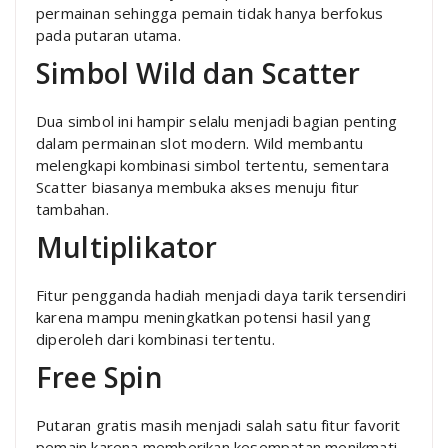
permainan sehingga pemain tidak hanya berfokus
pada putaran utama.
Simbol Wild dan Scatter
Dua simbol ini hampir selalu menjadi bagian penting
dalam permainan slot modern. Wild membantu
melengkapi kombinasi simbol tertentu, sementara
Scatter biasanya membuka akses menuju fitur
tambahan.
Multiplikator
Fitur pengganda hadiah menjadi daya tarik tersendiri
karena mampu meningkatkan potensi hasil yang
diperoleh dari kombinasi tertentu.
Free Spin
Putaran gratis masih menjadi salah satu fitur favorit
pemain karena memberikan kesempatan menikmati