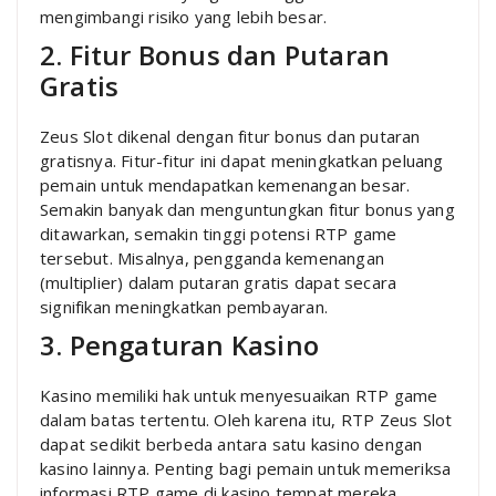
mengimbangi risiko yang lebih besar.
2. Fitur Bonus dan Putaran
Gratis
Zeus Slot dikenal dengan fitur bonus dan putaran
gratisnya. Fitur-fitur ini dapat meningkatkan peluang
pemain untuk mendapatkan kemenangan besar.
Semakin banyak dan menguntungkan fitur bonus yang
ditawarkan, semakin tinggi potensi RTP game
tersebut. Misalnya, pengganda kemenangan
(multiplier) dalam putaran gratis dapat secara
signifikan meningkatkan pembayaran.
3. Pengaturan Kasino
Kasino memiliki hak untuk menyesuaikan RTP game
dalam batas tertentu. Oleh karena itu, RTP Zeus Slot
dapat sedikit berbeda antara satu kasino dengan
kasino lainnya. Penting bagi pemain untuk memeriksa
informasi RTP game di kasino tempat mereka