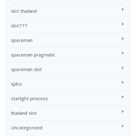
slot thailand
slot777
spaceman
spaceman pragmatic
spaceman slot
spbo
starlight princess
thailand slot
Uncategorized