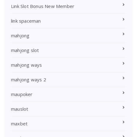
Link Slot Bonus New Member
link spaceman
mahjong
mahjong slot
mahjong ways
mahjong ways 2
maupoker
mauslot
maxbet