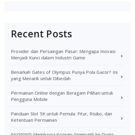
Recent Posts
Provider dan Persaingan Pasar: Mengapa Inovasi
Menjadi Kunci dalam Industri Game
Benarkah Gates of Olympus Punya Pola Gacor? Ini
yang Menarik untuk Dibedah
Permainan Online dengan Beragam Pilihan untuk
Pengguna Mobile
Panduan Slot 5K untuk Pemula: Fitur, Risiko, dan
Ketentuan Permainan
SKYWIND Membawa Konsep Sinematik ke Dunia