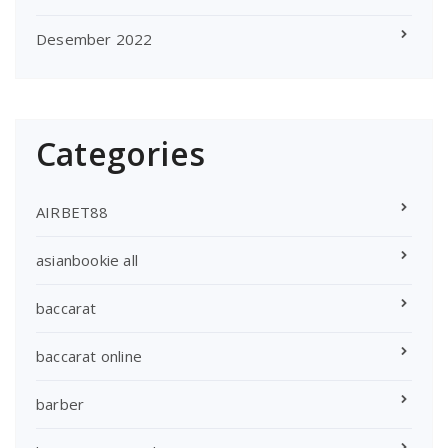
Desember 2022
Categories
AIRBET88
asianbookie all
baccarat
baccarat online
barber