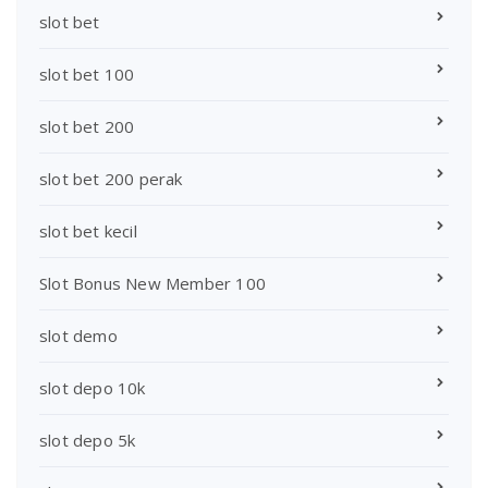
slot bet
slot bet 100
slot bet 200
slot bet 200 perak
slot bet kecil
Slot Bonus New Member 100
slot demo
slot depo 10k
slot depo 5k