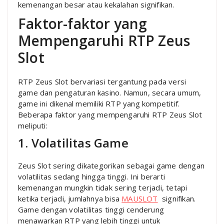
kemenangan besar atau kekalahan signifikan.
Faktor-faktor yang
Mempengaruhi RTP Zeus
Slot
RTP Zeus Slot bervariasi tergantung pada versi
game dan pengaturan kasino. Namun, secara umum,
game ini dikenal memiliki RTP yang kompetitif.
Beberapa faktor yang mempengaruhi RTP Zeus Slot
meliputi:
1. Volatilitas Game
Zeus Slot sering dikategorikan sebagai game dengan
volatilitas sedang hingga tinggi. Ini berarti
kemenangan mungkin tidak sering terjadi, tetapi
ketika terjadi, jumlahnya bisa
MAUSLOT
signifikan.
Game dengan volatilitas tinggi cenderung
menawarkan RTP yang lebih tinggi untuk