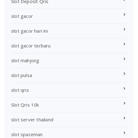
Slot Deposit Qris
slot gacor
slot gacor hari ini
slot gacor terbaru
slot mahjong
slot pulsa
slot qris
Slot Qris 10k
slot server thailand
slot spaceman