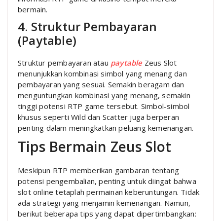
bermain.
4. Struktur Pembayaran
(Paytable)
Struktur pembayaran atau
paytable
Zeus Slot
menunjukkan kombinasi simbol yang menang dan
pembayaran yang sesuai. Semakin beragam dan
menguntungkan kombinasi yang menang, semakin
tinggi potensi RTP game tersebut. Simbol-simbol
khusus seperti Wild dan Scatter juga berperan
penting dalam meningkatkan peluang kemenangan.
Tips Bermain Zeus Slot
Meskipun RTP memberikan gambaran tentang
potensi pengembalian, penting untuk diingat bahwa
slot online tetaplah permainan keberuntungan. Tidak
ada strategi yang menjamin kemenangan. Namun,
berikut beberapa tips yang dapat dipertimbangkan: