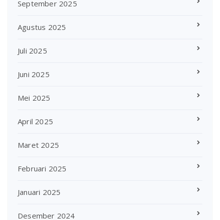
September 2025
Agustus 2025
Juli 2025
Juni 2025
Mei 2025
April 2025
Maret 2025
Februari 2025
Januari 2025
Desember 2024