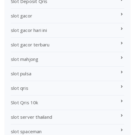
Slot Deposit Qris
slot gacor
slot gacor hari ini
slot gacor terbaru
slot mahjong
slot pulsa
slot qris
Slot Qris 10k
slot server thailand
slot spaceman