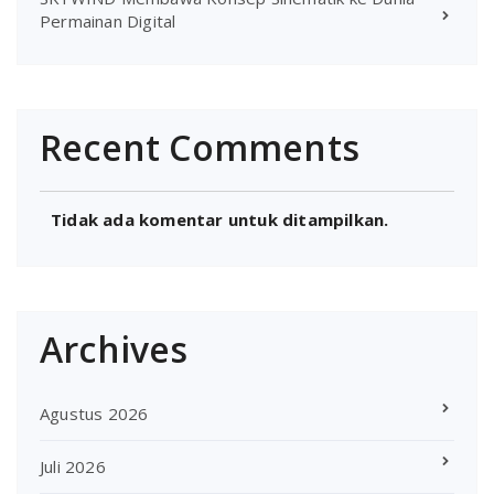
Permainan Digital
Recent Comments
Tidak ada komentar untuk ditampilkan.
Archives
Agustus 2026
Juli 2026