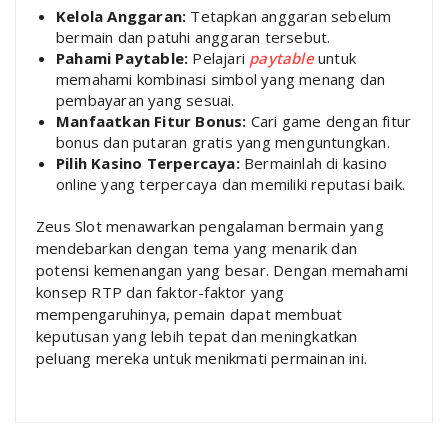
Kelola Anggaran:
Tetapkan anggaran sebelum
bermain dan patuhi anggaran tersebut.
Pahami Paytable:
Pelajari
paytable
untuk
memahami kombinasi simbol yang menang dan
pembayaran yang sesuai.
Manfaatkan Fitur Bonus:
Cari game dengan fitur
bonus dan putaran gratis yang menguntungkan.
Pilih Kasino Terpercaya:
Bermainlah di kasino
online yang terpercaya dan memiliki reputasi baik.
Zeus Slot menawarkan pengalaman bermain yang
mendebarkan dengan tema yang menarik dan
potensi kemenangan yang besar. Dengan memahami
konsep RTP dan faktor-faktor yang
mempengaruhinya, pemain dapat membuat
keputusan yang lebih tepat dan meningkatkan
peluang mereka untuk menikmati permainan ini.