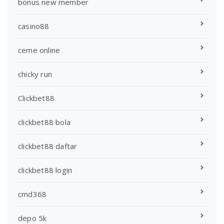
bonus new member
casino88
ceme online
chicky run
Clickbet88
clickbet88 bola
clickbet88 daftar
clickbet88 login
cmd368
depo 5k