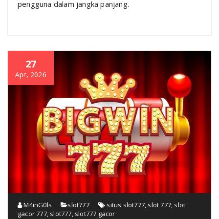
pengguna dalam jangka panjang.
27
Apr, 2026
M4inG0ls
slot777
situs slot777
,
slot 777
,
slot
gacor 777
,
slot777
,
slot777 gacor