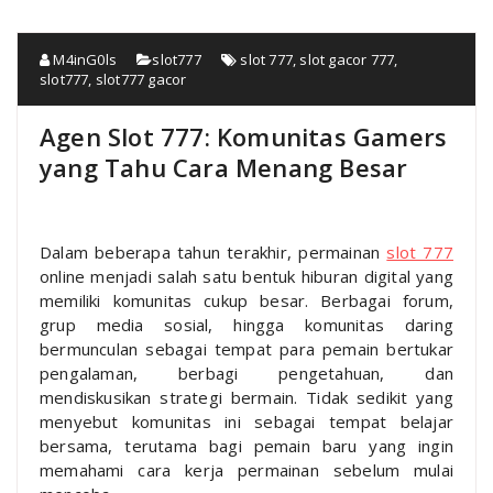
M4inG0ls
slot777
slot 777
,
slot gacor 777
,
slot777
,
slot777 gacor
Agen Slot 777: Komunitas Gamers
yang Tahu Cara Menang Besar
Dalam beberapa tahun terakhir, permainan
slot 777
online menjadi salah satu bentuk hiburan digital yang
memiliki komunitas cukup besar. Berbagai forum,
grup media sosial, hingga komunitas daring
bermunculan sebagai tempat para pemain bertukar
pengalaman, berbagi pengetahuan, dan
mendiskusikan strategi bermain. Tidak sedikit yang
menyebut komunitas ini sebagai tempat belajar
bersama, terutama bagi pemain baru yang ingin
memahami cara kerja permainan sebelum mulai