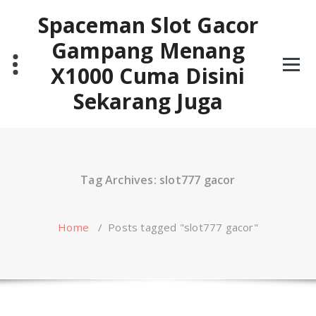
Skip
Spaceman Slot Gacor
to
content
Gampang Menang
X1000 Cuma Disini
Sekarang Juga
Tag Archives: slot777 gacor
Home
/
Posts tagged "slot777 gacor"