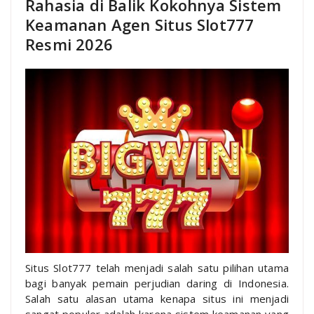
Rahasia di Balik Kokohnya Sistem
Keamanan Agen Situs Slot777
Resmi 2026
Situs Slot777 telah menjadi salah satu pilihan utama
bagi banyak pemain perjudian daring di Indonesia.
Salah satu alasan utama kenapa situs ini menjadi