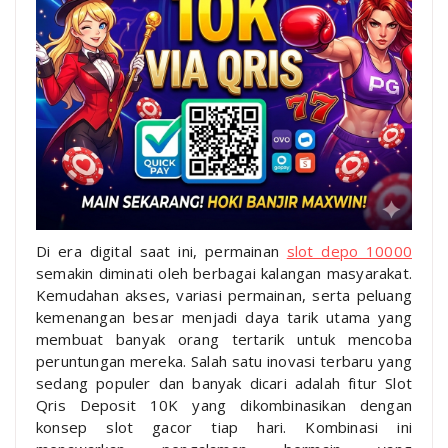
Di era digital saat ini, permainan
slot depo 10000
semakin diminati oleh berbagai kalangan masyarakat.
Kemudahan akses, variasi permainan, serta peluang
kemenangan besar menjadi daya tarik utama yang
membuat banyak orang tertarik untuk mencoba
peruntungan mereka. Salah satu inovasi terbaru yang
sedang populer dan banyak dicari adalah fitur Slot
Qris Deposit 10K yang dikombinasikan dengan
konsep slot gacor tiap hari. Kombinasi ini