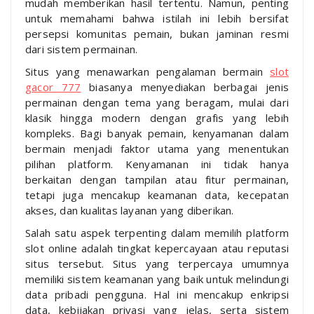
mudah memberikan hasil tertentu. Namun, penting
untuk memahami bahwa istilah ini lebih bersifat
persepsi komunitas pemain, bukan jaminan resmi
dari sistem permainan.
Situs yang menawarkan pengalaman bermain
slot
gacor 777
biasanya menyediakan berbagai jenis
permainan dengan tema yang beragam, mulai dari
klasik hingga modern dengan grafis yang lebih
kompleks. Bagi banyak pemain, kenyamanan dalam
bermain menjadi faktor utama yang menentukan
pilihan platform. Kenyamanan ini tidak hanya
berkaitan dengan tampilan atau fitur permainan,
tetapi juga mencakup keamanan data, kecepatan
akses, dan kualitas layanan yang diberikan.
Salah satu aspek terpenting dalam memilih platform
slot online adalah tingkat kepercayaan atau reputasi
situs tersebut. Situs yang terpercaya umumnya
memiliki sistem keamanan yang baik untuk melindungi
data pribadi pengguna. Hal ini mencakup enkripsi
data, kebijakan privasi yang jelas, serta sistem