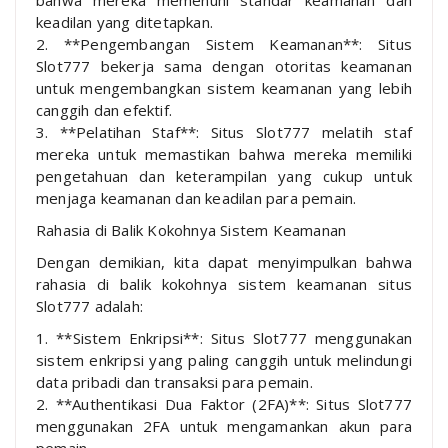
bahwa mereka memenuhi standar keamanan dan
keadilan yang ditetapkan.
2. **Pengembangan Sistem Keamanan**: Situs
Slot777 bekerja sama dengan otoritas keamanan
untuk mengembangkan sistem keamanan yang lebih
canggih dan efektif.
3. **Pelatihan Staf**: Situs Slot777 melatih staf
mereka untuk memastikan bahwa mereka memiliki
pengetahuan dan keterampilan yang cukup untuk
menjaga keamanan dan keadilan para pemain.
Rahasia di Balik Kokohnya Sistem Keamanan
Dengan demikian, kita dapat menyimpulkan bahwa
rahasia di balik kokohnya sistem keamanan situs
Slot777 adalah:
1. **Sistem Enkripsi**: Situs Slot777 menggunakan
sistem enkripsi yang paling canggih untuk melindungi
data pribadi dan transaksi para pemain.
2. **Authentikasi Dua Faktor (2FA)**: Situs Slot777
menggunakan 2FA untuk mengamankan akun para