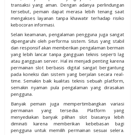
transaksi yang aman. Dengan adanya perlindungan
tersebut, pemain dapat merasa lebih tenang saat
mengakses layanan tanpa khawatir terhadap risiko
kebocoran informasi.
Selain keamanan, pengalaman pengguna juga sangat
dipengaruhi oleh performa sistem. Situs yang stabil
dan responsif akan memberikan pengalaman bermain
yang lebih lancar tanpa gangguan teknis seperti lag
atau gangguan server. Hal ini menjadi penting karena
permainan slot berbasis digital sangat bergantung
pada koneksi dan sistem yang berjalan secara real-
time. Semakin baik kualitas teknis sebuah platform,
semakin nyaman pula pengalaman yang dirasakan
pengguna.
Banyak pemain juga mempertimbangkan variasi
permainan yang tersedia. Platform yang
menyediakan banyak pilihan slot biasanya lebih
diminati karena memberikan kebebasan bagi
pengguna untuk memilih permainan sesuai selera.