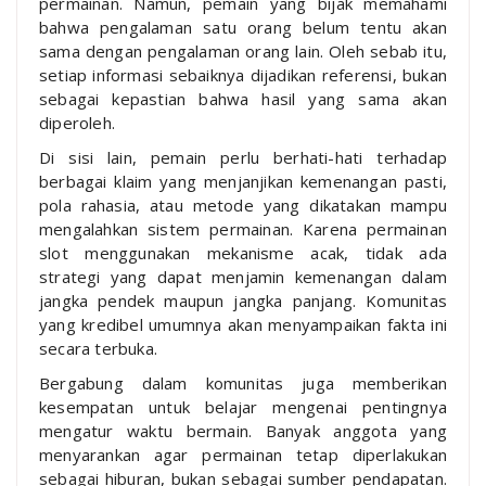
permainan. Namun, pemain yang bijak memahami
bahwa pengalaman satu orang belum tentu akan
sama dengan pengalaman orang lain. Oleh sebab itu,
setiap informasi sebaiknya dijadikan referensi, bukan
sebagai kepastian bahwa hasil yang sama akan
diperoleh.
Di sisi lain, pemain perlu berhati-hati terhadap
berbagai klaim yang menjanjikan kemenangan pasti,
pola rahasia, atau metode yang dikatakan mampu
mengalahkan sistem permainan. Karena permainan
slot menggunakan mekanisme acak, tidak ada
strategi yang dapat menjamin kemenangan dalam
jangka pendek maupun jangka panjang. Komunitas
yang kredibel umumnya akan menyampaikan fakta ini
secara terbuka.
Bergabung dalam komunitas juga memberikan
kesempatan untuk belajar mengenai pentingnya
mengatur waktu bermain. Banyak anggota yang
menyarankan agar permainan tetap diperlakukan
sebagai hiburan, bukan sebagai sumber pendapatan.