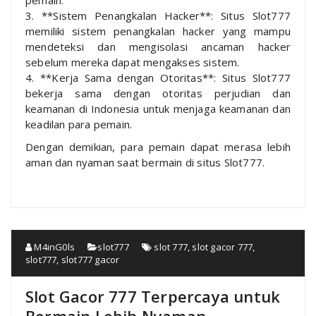
pemain.
3. **Sistem Penangkalan Hacker**: Situs Slot777
memiliki sistem penangkalan hacker yang mampu
mendeteksi dan mengisolasi ancaman hacker
sebelum mereka dapat mengakses sistem.
4. **Kerja Sama dengan Otoritas**: Situs Slot777
bekerja sama dengan otoritas perjudian dan
keamanan di Indonesia untuk menjaga keamanan dan
keadilan para pemain.
Dengan demikian, para pemain dapat merasa lebih
aman dan nyaman saat bermain di situs Slot777.
M4inG0ls
slot777
slot 777
,
slot gacor 777
,
slot777
,
slot777 gacor
Slot Gacor 777 Terpercaya untuk