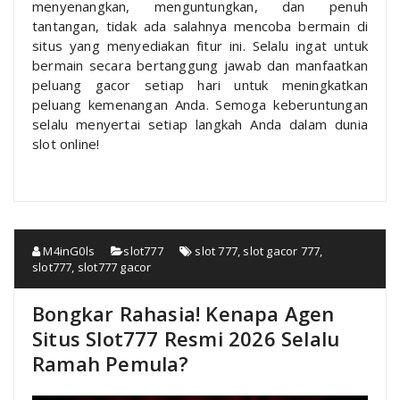
menyenangkan, menguntungkan, dan penuh
tantangan, tidak ada salahnya mencoba bermain di
situs yang menyediakan fitur ini. Selalu ingat untuk
bermain secara bertanggung jawab dan manfaatkan
peluang gacor setiap hari untuk meningkatkan
peluang kemenangan Anda. Semoga keberuntungan
selalu menyertai setiap langkah Anda dalam dunia
slot online!
M4inG0ls
slot777
slot 777
,
slot gacor 777
,
slot777
,
slot777 gacor
Bongkar Rahasia! Kenapa Agen
Situs Slot777 Resmi 2026 Selalu
Ramah Pemula?