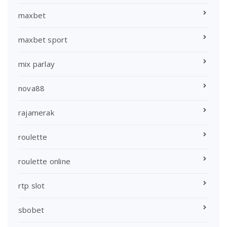
maxbet
maxbet sport
mix parlay
nova88
rajamerak
roulette
roulette online
rtp slot
sbobet