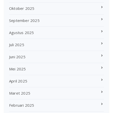
Oktober 2025
September 2025
Agustus 2025
Juli 2025
Juni 2025
Mei 2025
April 2025
Maret 2025
Februari 2025