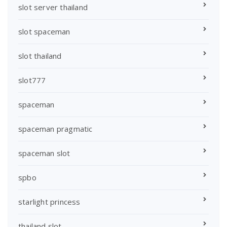
slot server thailand
slot spaceman
slot thailand
slot777
spaceman
spaceman pragmatic
spaceman slot
spbo
starlight princess
thailand slot