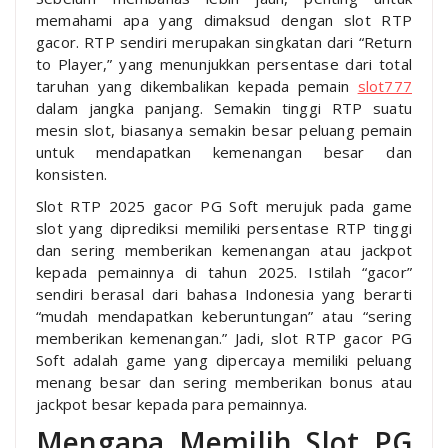
memahami apa yang dimaksud dengan slot RTP
gacor. RTP sendiri merupakan singkatan dari “Return
to Player,” yang menunjukkan persentase dari total
taruhan yang dikembalikan kepada pemain
slot777
dalam jangka panjang. Semakin tinggi RTP suatu
mesin slot, biasanya semakin besar peluang pemain
untuk mendapatkan kemenangan besar dan
konsisten.
Slot RTP 2025 gacor PG Soft merujuk pada game
slot yang diprediksi memiliki persentase RTP tinggi
dan sering memberikan kemenangan atau jackpot
kepada pemainnya di tahun 2025. Istilah “gacor”
sendiri berasal dari bahasa Indonesia yang berarti
“mudah mendapatkan keberuntungan” atau “sering
memberikan kemenangan.” Jadi, slot RTP gacor PG
Soft adalah game yang dipercaya memiliki peluang
menang besar dan sering memberikan bonus atau
jackpot besar kepada para pemainnya.
Mengapa Memilih Slot PG