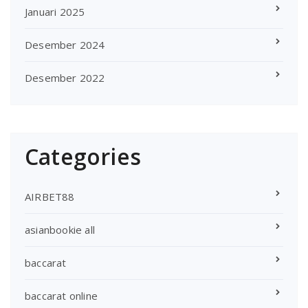
Januari 2025
Desember 2024
Desember 2022
Categories
AIRBET88
asianbookie all
baccarat
baccarat online