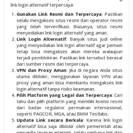
link login alternatif terpercaya:
Gunakan Link Resmi dan Terpercaya
: Pastikan
selalu mengakses situs resmi dari operator resmi
yang telah terverifikasi. Biasanya, situs resmi
menyediakan link login alternatif yang aman.
Link Login Alternatif
: Banyak situs judi online
yang menyediakan link login alternatif agar pemain
tetap bisa mengakses akun mereka walaupun
terjadi pemblokiran. Pastikan link tersebut berasal
dari sumber resmi dan terpercaya.
VPN dan Proxy Aman
: Jika di negara Anda situs
utama diblokir, menggunakan layanan VPN atau
proxy yang aman bisa membantu mengakses link
login alternatif tanpa risiko keamanan.
Pilih Platform yang Legal dan Terpercaya
: Cari
tahu dan pilih platform yang memiliki lisensi resmi
dari badan regulator permainan internasional,
seperti PAGCOR, MGA, atau BMM Testlabs.
Update Link secara Berkala
: Karena link login
alternatif bisa saja diblokir oleh pemerintah atau
penyedia layanan internet, selalu perbarui link dari