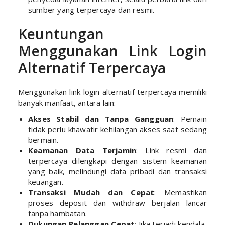
sumber yang terpercaya dan resmi.
Keuntungan
Menggunakan Link Login
Alternatif Terpercaya
Menggunakan link login alternatif terpercaya memiliki
banyak manfaat, antara lain:
Akses Stabil dan Tanpa Gangguan
: Pemain
tidak perlu khawatir kehilangan akses saat sedang
bermain.
Keamanan Data Terjamin
: Link resmi dan
terpercaya dilengkapi dengan sistem keamanan
yang baik, melindungi data pribadi dan transaksi
keuangan.
Transaksi Mudah dan Cepat
: Memastikan
proses deposit dan withdraw berjalan lancar
tanpa hambatan.
Dukungan Pelanggan Cepat
: Jika terjadi kendala,