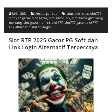
M4inG0ls
Uncategorized
situs slot
,
situs slot777
,
slot 777 gacor
,
slot gacor
,
slot gacor 777
,
slot gacor gampang
menang
,
slot gacor hari ini
,
slot777
,
slot777 gacor
,
slot777
link alternatif
,
slot777 login
Slot RTP 2025 Gacor PG Soft dan
Link Login Alternatif Terpercaya